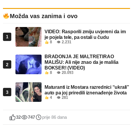
Možda vas zanima i ovo
VIDEO: Rasporili zmiju uvjereni da im
1
je pojela tele, pa ostali u čudu
8
👁 2.231
BRADONJA JE MALTRETIRAO
MALIŠU: Ali nije znao da je mališa
2
BOKSER! (VIDEO)
8
👁 20.093
Maturanti iz Mostara razrednici “ukrali”
3
auto pa joj priredili iznenađenje života
4
👁 281
32
747
prije 86 dana