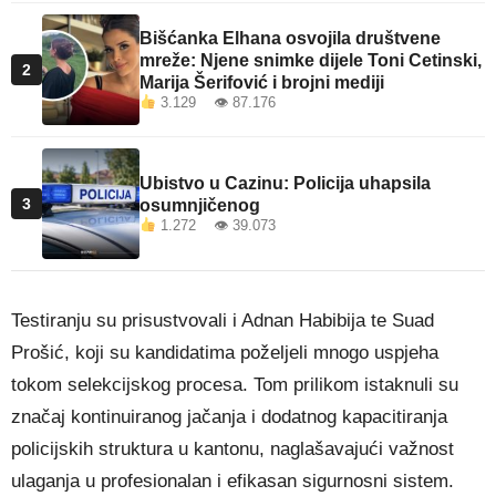
Bišćanka Elhana osvojila društvene
mreže: Njene snimke dijele Toni Cetinski,
2
Marija Šerifović i brojni mediji
3.129 👁 87.176
Ubistvo u Cazinu: Policija uhapsila
3
osumnjičenog
1.272 👁 39.073
Testiranju su prisustvovali i
Adnan Habibija
te
Suad
Prošić
, koji su kandidatima poželjeli mnogo uspjeha
tokom selekcijskog procesa. Tom prilikom istaknuli su
značaj kontinuiranog jačanja i dodatnog kapacitiranja
policijskih struktura u kantonu, naglašavajući važnost
ulaganja u profesionalan i efikasan sigurnosni sistem.