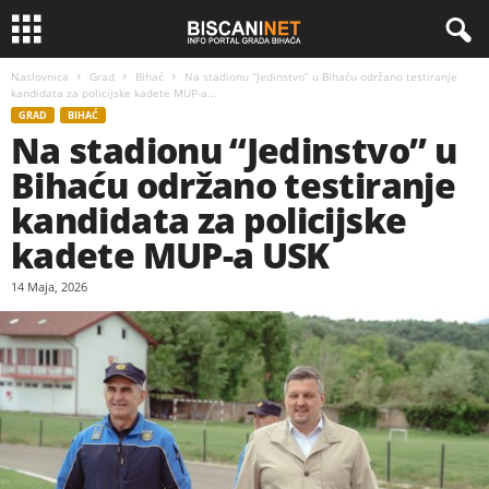
Naslovnica
Grad
Bihać
Na stadionu “Jedinstvo” u Bihaću održano testiranje
kandidata za policijske kadete MUP-a...
GRAD
BIHAĆ
Na stadionu “Jedinstvo” u
Bihaću održano testiranje
kandidata za policijske
kadete MUP-a USK
14 Maja, 2026