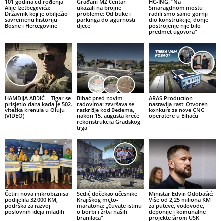
101 godina od rođenja
Građani MZ Centar
HC-ING: “Na
Alije Izetbegovića:
ukazali na brojne
Smaragdnom mostu
Državnik koji je obilježio
probleme: Od buke i
radili smo samo gornji
savremenu historiju
parkinga do sigurnosti
dio konstrukcije, donje
Bosne i Hercegovine
djece
postrojenje nije bilo
predmet ugovora”
HAMDIJA ABDIĆ – Tigar se
Bihać pred novim
ARAS Production
prisjetio dana kada je 502.
radovima: završava se
nastavlja rast: Otvoren
viteška krenula u Oluju
raskrižje kod Bedema,
konkurs za nove CNC
(VIDEO)
nakon 15. augusta kreće
operatere u Bihaću
rekonstrukcija Gradskog
trga
Četiri nova mikrobiznisa
Sedić dočekao učesnike
Ministar Edvin Odobašić:
podijelila 32.000 KM,
Krajiškog moto-
Više od 2,25 miliona KM
podrška za razvoj
maratona: „Čuvate istinu
za puteve, vodovode,
poslovnih ideja mladih
o borbi i žrtvi naših
deponije i komunalne
branilaca“
projekte širom USK