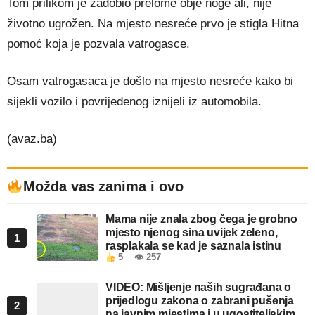
Tom prilikom je zadobio prelome obje noge ali, nije
životno ugrožen. Na mjesto nesreće prvo je stigla Hitna
pomoć koja je pozvala vatrogasce.
Osam vatrogasaca je došlo na mjesto nesreće kako bi
sijekli vozilo i povrijeđenog iznijeli iz automobila.
(avaz.ba)
Možda vas zanima i ovo
Mama nije znala zbog čega je grobno
mjesto njenog sina uvijek zeleno,
1
rasplakala se kad je saznala istinu
5
👁 257
VIDEO: Mišljenje naših sugrađana o
prijedlogu zakona o zabrani pušenja
2
na javnim mjestima i u ugostiteljskim