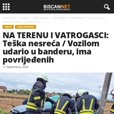
Naslovnica
Vijesti
Crna hronika
NA TERENU I VATROGASCI: Teška nesreća /
Vozilom udario u banderu, ima...
VIJESTI
CRNA HRONIKA
NA TERENU I VATROGASCI:
Teška nesreća / Vozilom
udario u banderu, ima
povrijeđenih
17 Septembra, 2024