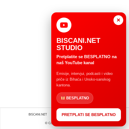
×
BISCANI.NET
STUDIO
Pretplatite se BESPLATNO na
naš YouTube kanal
Emisije, intervjui, podcasti i video
priče iz Bihaća i Unsko-sanskog
kantona.
BESPLATNO
BISCANI.NET
Impressum
Uvjeti korištenja
PRETPLATI SE BESPLATNO
© Copryright 2004 - 2025.