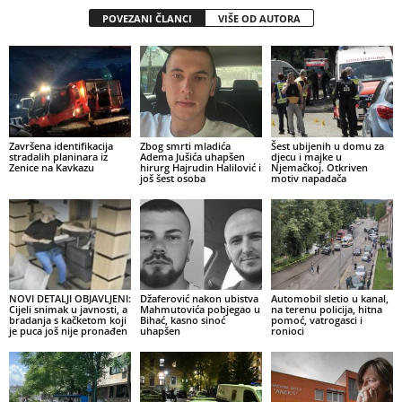
POVEZANI ČLANCI
VIŠE OD AUTORA
Završena identifikacija
Zbog smrti mladića
Šest ubijenih u domu za
stradalih planinara iz
Adema Jušića uhapšen
djecu i majke u
Zenice na Kavkazu
hirurg Hajrudin Halilović i
Njemačkoj. Otkriven
još šest osoba
motiv napadača
NOVI DETALJI OBJAVLJENI:
Džaferović nakon ubistva
Automobil sletio u kanal,
Cijeli snimak u javnosti, a
Mahmutovića pobjegao u
na terenu policija, hitna
bradanja s kačketom koji
Bihać, kasno sinoć
pomoć, vatrogasci i
je puca još nije pronađen
uhapšen
ronioci