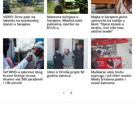
VIDEO: Drvo palo na
Masovna tučnjava u
Majka iz Sarajeva javno
taksistu na autobuskoj
Sarajevu: Mladića tukli
upozorila na nasilje u
stanici u Sarajevu
palicama, završio na
školi: “Djeca dolaze u
KCUS-u
strahu, ovo više nisu
obične svađe”
Šef WHO-a zabrinut zbog
Ubici iz Drniša prijeti 50
Muškarac ubio bivšu
brzine širenja virusa:
godina zatvora
suprugu i još četiri osobe:
Imamo već 500 zaraženih
Među žrtvama pastir i
i 130 umrlih
vozač kamiona