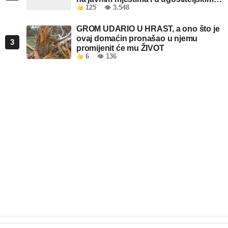
125
👁 3.548
objektima u FBiH
GROM UDARIO U HRAST, a ono što je
ovaj domaćin pronašao u njemu
3
promijenit će mu ŽIVOT
6
👁 136