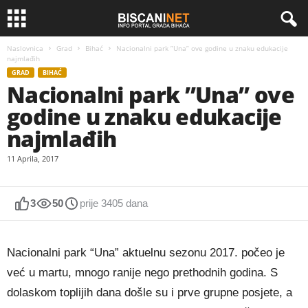
Naslovnica
Grad
Bihać
Nacionalni park ”Una” ove godine u znaku edukacije
najmlađih
GRAD
BIHAĆ
Nacionalni park ”Una” ove
godine u znaku edukacije
najmlađih
11 Aprila, 2017
3
50
prije 3405 dana
Nacionalni park “Una” aktuelnu sezonu 2017. počeo je
već u martu, mnogo ranije nego prethodnih godina. S
dolaskom toplijih dana došle su i prve grupne posjete, a