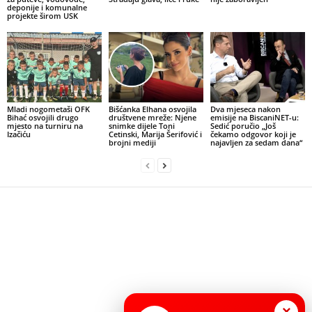
deponije i komunalne
projekte širom USK
Mladi nogometaši OFK
Bišćanka Elhana osvojila
Dva mjeseca nakon
Bihać osvojili drugo
društvene mreže: Njene
emisije na BiscaniNET-u:
mjesto na turniru na
snimke dijele Toni
Sedić poručio „Još
Izačiću
Cetinski, Marija Šerifović i
čekamo odgovor koji je
brojni mediji
najavljen za sedam dana“