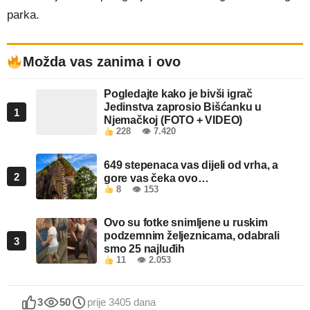
parka.
Možda vas zanima i ovo
Pogledajte kako je bivši igrač
Jedinstva zaprosio Bišćanku u
1
Njemačkoj (FOTO + VIDEO)
228
👁 7.420
649 stepenaca vas dijeli od vrha, a
2
gore vas čeka ovo…
8
👁 153
Ovo su fotke snimljene u ruskim
podzemnim željeznicama, odabrali
3
smo 25 najluđih
11
👁 2.053
3
50
prije 3405 dana