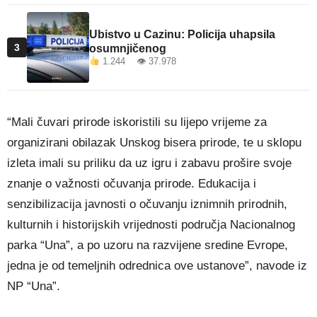
Ubistvo u Cazinu: Policija uhapsila
3
osumnjičenog
1.244 👁 37.978
“Mali čuvari prirode iskoristili su lijepo vrijeme za
organizirani obilazak Unskog bisera prirode, te u sklopu
izleta imali su priliku da uz igru i zabavu prošire svoje
znanje o važnosti očuvanja prirode. Edukacija i
senzibilizacija javnosti o očuvanju iznimnih prirodnih,
kulturnih i historijskih vrijednosti područja Nacionalnog
parka “Una”, a po uzoru na razvijene sredine Evrope,
jedna je od temeljnih odrednica ove ustanove”, navode iz
NP “Una”.