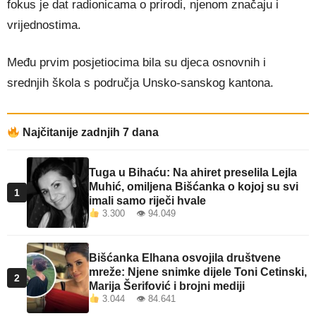
fokus je dat radionicama o prirodi, njenom značaju i
vrijednostima.
Među prvim posjetiocima bila su djeca osnovnih i
srednjih škola s područja Unsko-sanskog kantona.
Najčitanije zadnjih 7 dana
Tuga u Bihaću: Na ahiret preselila Lejla
Muhić, omiljena Bišćanka o kojoj su svi
1
imali samo riječi hvale
3.300 👁 94.049
Bišćanka Elhana osvojila društvene
mreže: Njene snimke dijele Toni Cetinski,
2
Marija Šerifović i brojni mediji
3.044 👁 84.641