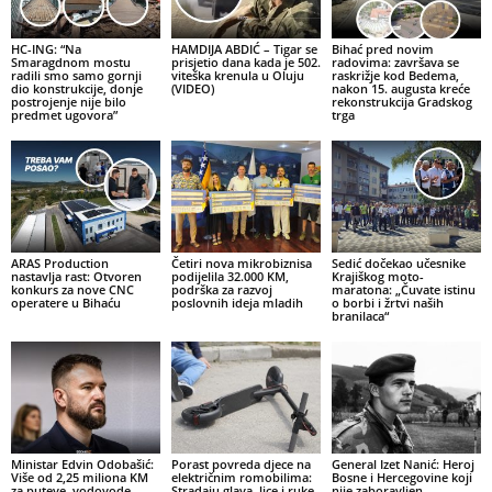
HC-ING: “Na
HAMDIJA ABDIĆ – Tigar se
Bihać pred novim
Smaragdnom mostu
prisjetio dana kada je 502.
radovima: završava se
radili smo samo gornji
viteška krenula u Oluju
raskrižje kod Bedema,
dio konstrukcije, donje
(VIDEO)
nakon 15. augusta kreće
postrojenje nije bilo
rekonstrukcija Gradskog
predmet ugovora”
trga
ARAS Production
Četiri nova mikrobiznisa
Sedić dočekao učesnike
nastavlja rast: Otvoren
podijelila 32.000 KM,
Krajiškog moto-
konkurs za nove CNC
podrška za razvoj
maratona: „Čuvate istinu
operatere u Bihaću
poslovnih ideja mladih
o borbi i žrtvi naših
branilaca“
Ministar Edvin Odobašić:
Porast povreda djece na
General Izet Nanić: Heroj
Više od 2,25 miliona KM
električnim romobilima:
Bosne i Hercegovine koji
za puteve, vodovode,
Stradaju glava, lice i ruke
nije zaboravljen