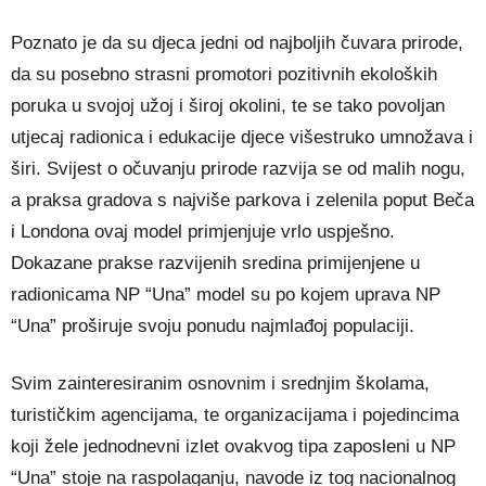
Poznato je da su djeca jedni od najboljih čuvara prirode,
da su posebno strasni promotori pozitivnih ekoloških
poruka u svojoj užoj i široj okolini, te se tako povoljan
utjecaj radionica i edukacije djece višestruko umnožava i
širi. Svijest o očuvanju prirode razvija se od malih nogu,
a praksa gradova s najviše parkova i zelenila poput Beča
i Londona ovaj model primjenjuje vrlo uspješno.
Dokazane prakse razvijenih sredina primijenjene u
radionicama NP “Una” model su po kojem uprava NP
“Una” proširuje svoju ponudu najmlađoj populaciji.
Svim zainteresiranim osnovnim i srednjim školama,
turističkim agencijama, te organizacijama i pojedincima
koji žele jednodnevni izlet ovakvog tipa zaposleni u NP
“Una” stoje na raspolaganju, navode iz tog nacionalnog