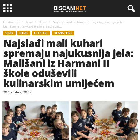
Naslovnica
Grad
Bihać
Najslađi mali kuhari spremaju najukusnija jela:
Mališani iz Harmani II škole oduševili...
GRAD
BIHAĆ
LIFESTYLE
HRANA I PIĆE
Najslađi mali kuhari
spremaju najukusnija jela:
Mališani iz Harmani II
škole oduševili
kulinarskim umijećem
20 Oktobra, 2025