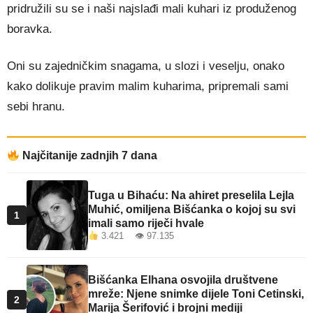
pridružili su se i naši najslađi mali kuhari iz produženog
boravka.
Oni su zajedničkim snagama, u slozi i veselju, onako
kako dolikuje pravim malim kuharima, pripremali sami
sebi hranu.
Najčitanije zadnjih 7 dana
Tuga u Bihaću: Na ahiret preselila Lejla
Muhić, omiljena Bišćanka o kojoj su svi
1
imali samo riječi hvale
3.421 👁 97.135
Bišćanka Elhana osvojila društvene
mreže: Njene snimke dijele Toni Cetinski,
2
Marija Šerifović i brojni mediji