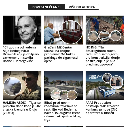
POVEZANI ČLANCI
VIŠE OD AUTORA
101 godina od rođenja
Građani MZ Centar
HC-ING: “Na
Alije Izetbegovića:
ukazali na brojne
Smaragdnom mostu
Državnik koji je obilježio
probleme: Od buke i
radili smo samo gornji
savremenu historiju
parkinga do sigurnosti
dio konstrukcije, donje
Bosne i Hercegovine
djece
postrojenje nije bilo
predmet ugovora”
HAMDIJA ABDIĆ – Tigar se
Bihać pred novim
ARAS Production
prisjetio dana kada je 502.
radovima: završava se
nastavlja rast: Otvoren
viteška krenula u Oluju
raskrižje kod Bedema,
konkurs za nove CNC
(VIDEO)
nakon 15. augusta kreće
operatere u Bihaću
rekonstrukcija Gradskog
trga