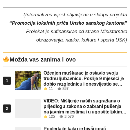
(Informativna vijest objavljena u sklopu projekta
“Promocija lokalnih priča Unsko sanskog kantona”
Projekat je sufinansiran od strane Ministarstvo
obrazovanja, nauke, kulture i sporta USK)
Možda vas zanima i ovo
Oženjen muškarac je ostavio svoju
trudnu ljubavnicu. Poslije 9 mjeseci je
1
dobio razglednicu i onesvijestio se
11
👁 857
kada je pročitao šta piše!
VIDEO: Mišljenje naših sugrađana o
prijedlogu zakona o zabrani pušenja
2
na javnim mjestima i u ugostiteljskim
125
👁 3.570
objektima u FBiH
Pogledajte kako je bivši igrač