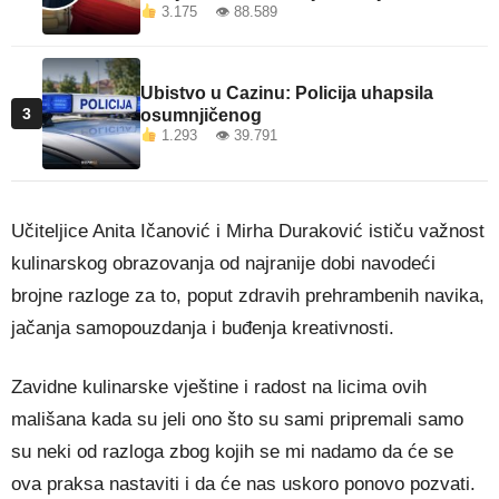
3.175 👁 88.589
Ubistvo u Cazinu: Policija uhapsila
3
osumnjičenog
1.293 👁 39.791
Učiteljice Anita Ičanović i Mirha Duraković ističu važnost
kulinarskog obrazovanja od najranije dobi navodeći
brojne razloge za to, poput zdravih prehrambenih navika,
jačanja samopouzdanja i buđenja kreativnosti.
Zavidne kulinarske vještine i radost na licima ovih
mališana kada su jeli ono što su sami pripremali samo
su neki od razloga zbog kojih se mi nadamo da će se
ova praksa nastaviti i da će nas uskoro ponovo pozvati.