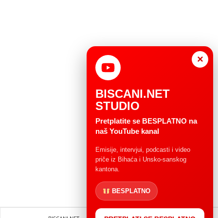
×
BISCANI.NET
STUDIO
Pretplatite se BESPLATNO na
naš YouTube kanal
Emisije, intervjui, podcasti i video
priče iz Bihaća i Unsko-sanskog
kantona.
BESPLATNO