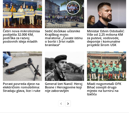
Četiri nova mikrobiznisa
Sedić dočekao učesnike
Ministar Edvin Odobašić:
podijelila 32.000 KM,
Krajiškog moto-
Više od 2,25 miliona KM
podrška za razvoj
maratona: „Čuvate istinu
za puteve, vodovode,
poslovnih ideja mladih
o borbi i žrtvi naših
deponije i komunalne
branilaca“
projekte širom USK
Porast povreda djece na
General Izet Nanić: Heroj
Mladi nogometaši OFK
električnim romobilima:
Bosne i Hercegovine koji
Bihać osvojili drugo
Stradaju glava, lice i ruke
nije zaboravljen
mjesto na turniru na
Izačiću