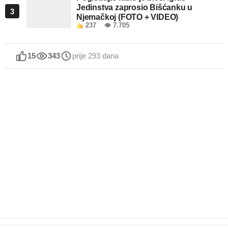
Jedinstva zaprosio Bišćanku u
3
Njemačkoj (FOTO + VIDEO)
237
👁 7.705
15
343
prije 293 dana