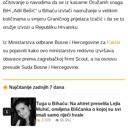
očitovanje o navodima da se iz kasarne Oružanih snaga
BiH „Adil Bešić“ u Bihaću izvlači naoružanje u velikim
količinama u smjeru Graničnog prijelaza Izačić i da se to
oružje izvozi u Republiku Hrvatsku.
Iz Ministarstva odbrane Bosne i Hercegovine za
Faktor
su pojasnili kako ovo ministarstvo redovno izvršava
obaveze prema zagrebačkoj firmi Scout, a na osnovu
presude Suda Bosne i Hercegovine.
Najčitanije zadnjih 7 dana
Tuga u Bihaću: Na ahiret preselila Lejla
Muhić, omiljena Bišćanka o kojoj su svi
1
imali samo riječi hvale
3.378 👁 95.951