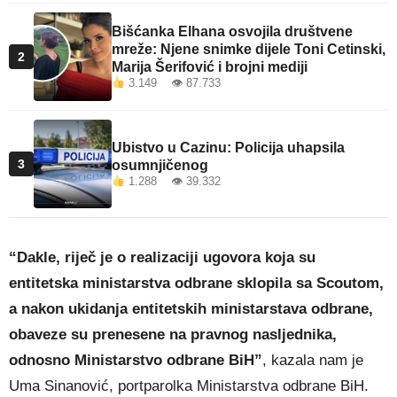
Bišćanka Elhana osvojila društvene
mreže: Njene snimke dijele Toni Cetinski,
2
Marija Šerifović i brojni mediji
3.149 👁 87.733
Ubistvo u Cazinu: Policija uhapsila
3
osumnjičenog
1.288 👁 39.332
“Dakle, riječ je o realizaciji ugovora koja su
entitetska ministarstva odbrane sklopila sa Scoutom,
a nakon ukidanja entitetskih ministarstava odbrane,
obaveze su prenesene na pravnog nasljednika,
odnosno Ministarstvo odbrane BiH”
, kazala nam je
Uma Sinanović, portparolka Ministarstva odbrane BiH.