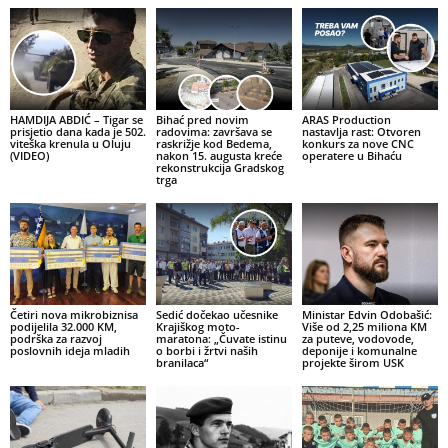
HAMDIJA ABDIĆ – Tigar se
Bihać pred novim
ARAS Production
prisjetio dana kada je 502.
radovima: završava se
nastavlja rast: Otvoren
viteška krenula u Oluju
raskrižje kod Bedema,
konkurs za nove CNC
(VIDEO)
nakon 15. augusta kreće
operatere u Bihaću
rekonstrukcija Gradskog
trga
Četiri nova mikrobiznisa
Sedić dočekao učesnike
Ministar Edvin Odobašić:
podijelila 32.000 KM,
Krajiškog moto-
Više od 2,25 miliona KM
podrška za razvoj
maratona: „Čuvate istinu
za puteve, vodovode,
poslovnih ideja mladih
o borbi i žrtvi naših
deponije i komunalne
branilaca“
projekte širom USK