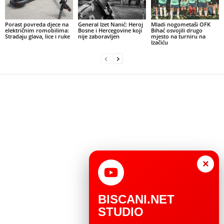
Porast povreda djece na
General Izet Nanić: Heroj
Mladi nogometaši OFK
električnim romobilima:
Bosne i Hercegovine koji
Bihać osvojili drugo
Stradaju glava, lice i ruke
nije zaboravljen
mjesto na turniru na
Izačiću
×
BISCANI.NET
STUDIO