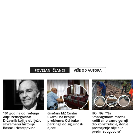
POVEZANI ČLANCI
VIŠE OD AUTORA
101 godina od rođenja
Građani MZ Centar
HC-ING: “Na
Alije Izetbegovića:
ukazali na brojne
Smaragdnom mostu
Državnik koji je obilježio
probleme: Od buke i
radili smo samo gornji
savremenu historiju
parkinga do sigurnosti
dio konstrukcije, donje
Bosne i Hercegovine
djece
postrojenje nije bilo
predmet ugovora”