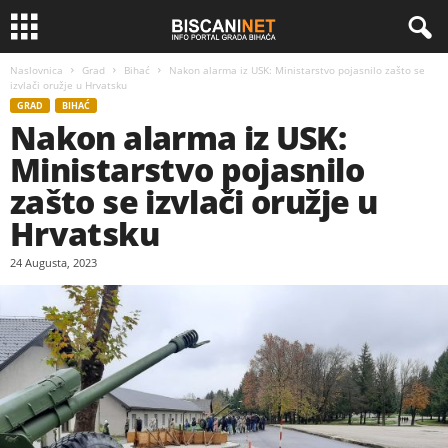
Naslovnica
Grad
Bihać
Nakon alarma iz USK: Ministarstvo pojasnilo zašto se
izvlači oružje u Hrvatsku
GRAD
BIHAĆ
Nakon alarma iz USK:
Ministarstvo pojasnilo
zašto se izvlači oružje u
Hrvatsku
24 Augusta, 2023