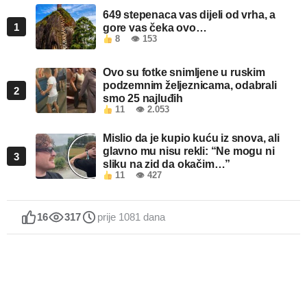
649 stepenaca vas dijeli od vrha, a
1
gore vas čeka ovo…
8
👁 153
Ovo su fotke snimljene u ruskim
podzemnim željeznicama, odabrali
2
smo 25 najluđih
11
👁 2.053
Mislio da je kupio kuću iz snova, ali
glavno mu nisu rekli: “Ne mogu ni
3
sliku na zid da okačim…”
11
👁 427
16
317
prije 1081 dana