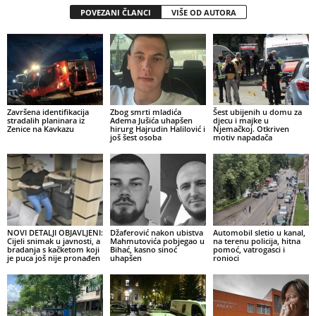
POVEZANI ČLANCI
VIŠE OD AUTORA
Završena identifikacija
Zbog smrti mladića
Šest ubijenih u domu za
stradalih planinara iz
Adema Jušića uhapšen
djecu i majke u
Zenice na Kavkazu
hirurg Hajrudin Halilović i
Njemačkoj. Otkriven
još šest osoba
motiv napadača
NOVI DETALJI OBJAVLJENI:
Džaferović nakon ubistva
Automobil sletio u kanal,
Cijeli snimak u javnosti, a
Mahmutovića pobjegao u
na terenu policija, hitna
bradanja s kačketom koji
Bihać, kasno sinoć
pomoć, vatrogasci i
je puca još nije pronađen
uhapšen
ronioci