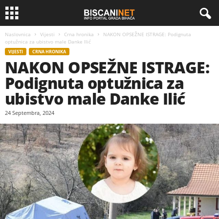
Naslovnica
Vijesti
Crna hronika
NAKON OPSEŽNE ISTRAGE: Podignuta
optužnica za ubistvo male Danke Ilić
VIJESTI
CRNA HRONIKA
NAKON OPSEŽNE ISTRAGE:
Podignuta optužnica za
ubistvo male Danke Ilić
24 Septembra, 2024