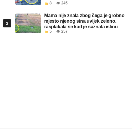
8
👁 245
Mama nije znala zbog čega je grobno
mjesto njenog sina uvijek zeleno,
3
rasplakala se kad je saznala istinu
5
👁 257