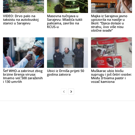
VIDEO: Drvo palo na
Masovna tučnjava u
Majka iz Sarajeva javno
taksistu na autobuskoj
Sarajevu: Mladića tukli
upozorila na nasilje u
stanici u Sarajevu
palicama, završio na
školi: “Djeca dolaze u
KCUS-u
strahu, ovo više nisu
obične svađe”
Šef WHO-a zabrinut zbog
Ubici iz Drniša prijeti 50
Muškarac ubio bivšu
brzine širenja virusa:
godina zatvora
suprugu i još četiri osobe:
Imamo već 500 zaraženih
Među žrtvama pastir i
i 130 umrlih
vozač kamiona