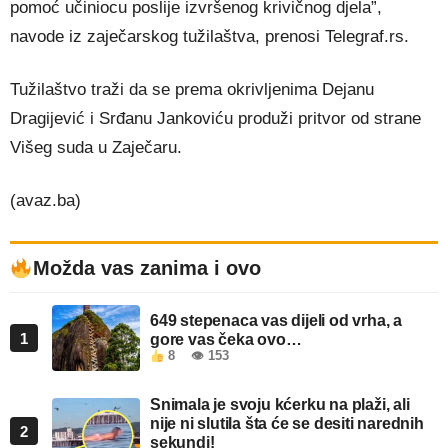
pomoć učiniocu poslije izvršenog krivičnog djela”,
navode iz zaječarskog tužilaštva, prenosi Telegraf.rs.
Tužilaštvo traži da se prema okrivljenima Dejanu
Dragijević i Srđanu Jankoviću produži pritvor od strane
Višeg suda u Zaječaru.
(avaz.ba)
Možda vas zanima i ovo
649 stepenaca vas dijeli od vrha, a
1
gore vas čeka ovo…
8
👁 153
Snimala je svoju kćerku na plaži, ali
nije ni slutila šta će se desiti narednih
2
sekundi!