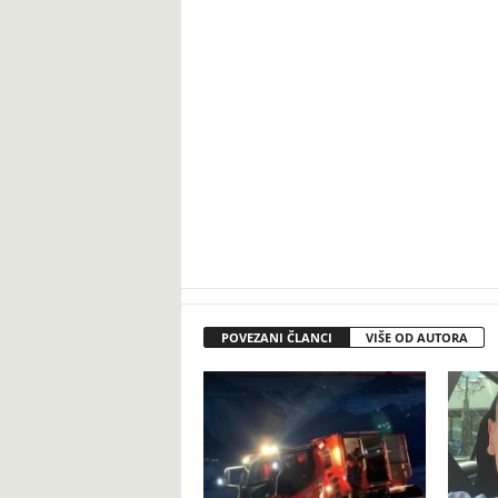
POVEZANI ČLANCI
VIŠE OD AUTORA