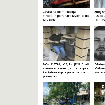
Završena identifikacija
Zbog s
stradalih planinara iz Zenice na
Jušića 
Kavkazu
Halilov
NOVI DETALJI OBJAVLJENI: Cijeli
Džafer
snimak u javnosti, a bradanja s
Mahmut
kačketom koji je puca još nije
kasno 
pronađen