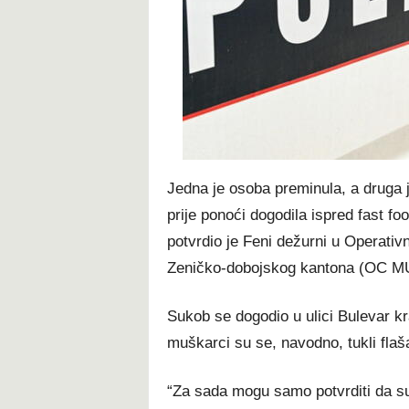
t
Jedna je osoba preminula, a druga 
prije ponoći dogodila ispred fast f
potvrdio je Feni dežurni u Operativ
Zeničko-dobojskog kantona (OC 
Sukob se dogodio u ulici Bulevar kra
muškarci su se, navodno, tukli fla
“Za sada mogu samo potvrditi da su