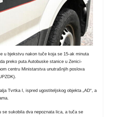
je u bjekstvu nakon tuče koja se 15-ak minuta
ooda preko puta Autobuske stanice u Zenici-
nom centru Ministarstva unutrašnjih poslova
MUPZDK).
lja Tvrtka I, ispred ugostiteljskog objekta „AD“, a
šama.
 se sukobila dva nepoznata lica, a tuča se