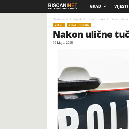
GRAD
VIJESTI
B
i
Naslovnica
Vijesti
Crna hronika
Nakon ulične
VIJESTI
CRNA HRONIKA
Nakon ulične tuč
s
19 Maja, 2025
c
a
n
i
.
n
e