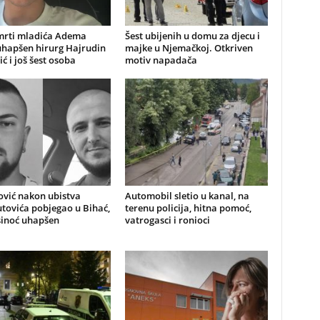
mrti mladića Adema
Šest ubijenih u domu za djecu i
uhapšen hirurg Hajrudin
majke u Njemačkoj. Otkriven
ić i još šest osoba
motiv napadača
ović nakon ubistva
Automobil sletio u kanal, na
ovića pobjegao u Bihać,
terenu policija, hitna pomoć,
sinoć uhapšen
vatrogasci i ronioci