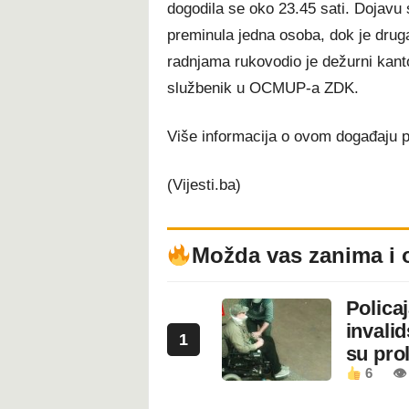
dogodila se oko 23.45 sati. Dojavu 
preminula jedna osoba, dok je druga
radnjama rukovodio je dežurni kanto
službenik u OCMUP-a ZDK.
Više informacija o ovom događaju po
(Vijesti.ba)
Možda vas zanima i 
Polica
invali
1
su prol
6
👁