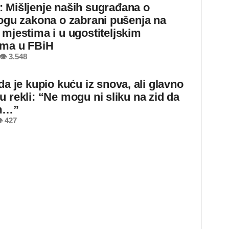
 Mišljenje naših sugrađana o
logu zakona o zabrani pušenja na
 mjestima i u ugostiteljskim
ima u FBiH
👁 3.548
da je kupio kuću iz snova, ali glavno
u rekli: “Ne mogu ni sliku na zid da
m…”
 427