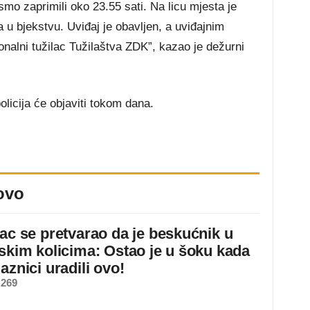
smo zaprimili oko 23.55 sati. Na licu mjesta je
 u bjekstvu. Uviđaj je obavljen, a uviđajnim
nalni tužilac Tužilaštva ZDK”, kazao je dežurni
licija će objaviti tokom dana.
ovo
jac se pretvarao da je beskućnik u
dskim kolicima: Ostao je u šoku kada
aznici uradili ovo!
 269