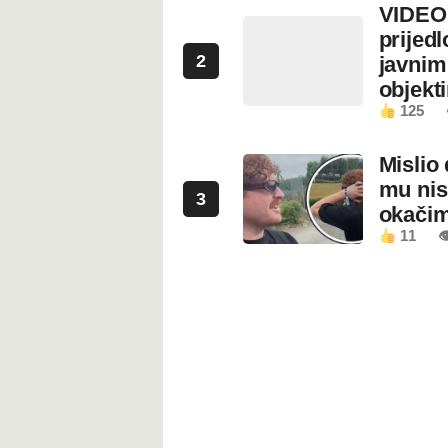
VIDEO:
prijed
2
javnim
objekt
125
Mislio 
mu nis
3
okači
11
