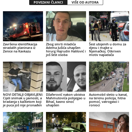
POVEZANI ČLANCI
VIŠE OD AUTORA
Završena identifikacija
Zbog smrti mladića
Šest ubijenih u domu za
stradalih planinara iz
Adema Jušića uhapšen
djecu i majke u
Zenice na Kavkazu
hirurg Hajrudin Halilović i
Njemačkoj. Otkriven
još šest osoba
motiv napadača
NOVI DETALJI OBJAVLJENI:
Džaferović nakon ubistva
Automobil sletio u kanal,
Cijeli snimak u javnosti, a
Mahmutovića pobjegao u
na terenu policija, hitna
bradanja s kačketom koji
Bihać, kasno sinoć
pomoć, vatrogasci i
je puca još nije pronađen
uhapšen
ronioci