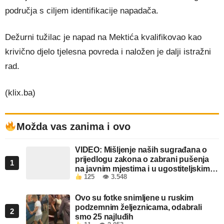
područja s ciljem identifikacije napadača.
Dežurni tužilac je napad na Mektića kvalifikovao kao
krivično djelo tjelesna povreda i naložen je dalji istražni
rad.
(klix.ba)
Možda vas zanima i ovo
VIDEO: Mišljenje naših sugrađana o
prijedlogu zakona o zabrani pušenja
1
na javnim mjestima i u ugostiteljskim
125
👁 3.548
objektima u FBiH
Ovo su fotke snimljene u ruskim
podzemnim željeznicama, odabrali
2
smo 25 najluđih