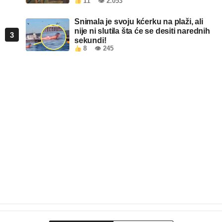
11
👁 2.053
Snimala je svoju kćerku na plaži, ali
nije ni slutila šta će se desiti narednih
3
sekundi!
8
👁 245