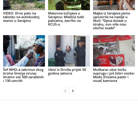
VIDEO: Drvo palo na
Masovna tučnjava u
Majka iz Sarajeva javno
taksistu na autobuskoj
Sarajevu: Mladića tukli
upozorila na nasilje u
stanici u Sarajevu
palicama, završio na
školi: “Djeca dolaze u
KCUS-u
strahu, ovo više nisu
obične svađe”
Šef WHO-a zabrinut zbog
Ubici iz Drniša prijeti 50
Muškarac ubio bivšu
brzine širenja virusa:
godina zatvora
suprugu i još četiri osobe:
Imamo već 500 zaraženih
Među žrtvama pastir i
i 130 umrlih
vozač kamiona