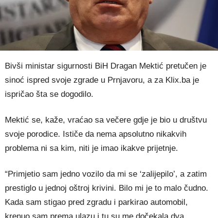
Bivši ministar sigurnosti BiH Dragan Mektić pretučen je
sinoć ispred svoje zgrade u Prnjavoru, a za Klix.ba je
ispričao šta se dogodilo.
Mektić se, kaže, vraćao sa večere gdje je bio u društvu
svoje porodice. Ističe da nema apsolutno nikakvih
problema ni sa kim, niti je imao ikakve prijetnje.
“Primjetio sam jedno vozilo da mi se ‘zalijepilo’, a zatim
prestiglo u jednoj oštroj krivini. Bilo mi je to malo čudno.
Kada sam stigao pred zgradu i parkirao automobil,
krenuo sam prema ulazu i tu su me dočekala dva