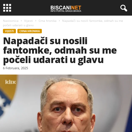
Naslovnica
Vijesti
Crna hronika
Napadači su nosili fantomke, odmah su me
počeli udarati u glavu
VIJESTI
CRNA HRONIKA
Napadači su nosili
fantomke, odmah su me
počeli udarati u glavu
6 Februara, 2025