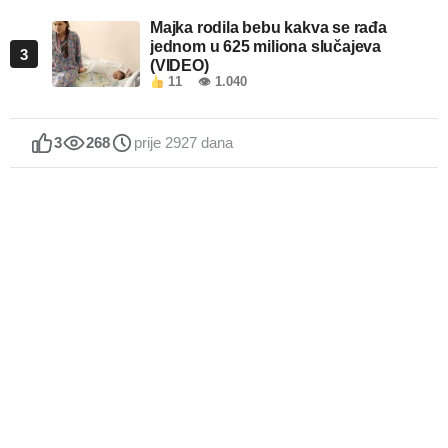
Majka rodila bebu kakva se rađa
jednom u 625 miliona slučajeva
3
(VIDEO)
11
👁 1.040
3
268
prije 2927 dana