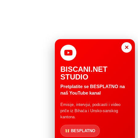
×
BISCANI.NET
STUDIO
Pretplatite se BESPLATNO na
naš YouTube kanal
Emisije, intervjui, podcasti i video
priče iz Bihaća i Unsko-sanskog
kantona.
BESPLATNO