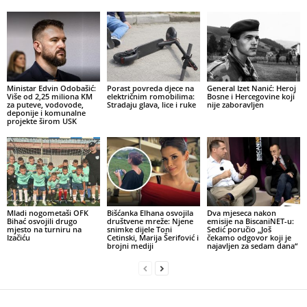
Ministar Edvin Odobašić:
Porast povreda djece na
General Izet Nanić: Heroj
Više od 2,25 miliona KM
električnim romobilima:
Bosne i Hercegovine koji
za puteve, vodovode,
Stradaju glava, lice i ruke
nije zaboravljen
deponije i komunalne
projekte širom USK
Mladi nogometaši OFK
Bišćanka Elhana osvojila
Dva mjeseca nakon
Bihać osvojili drugo
društvene mreže: Njene
emisije na BiscaniNET-u:
mjesto na turniru na
snimke dijele Toni
Sedić poručio „Još
Izačiću
Cetinski, Marija Šerifović i
čekamo odgovor koji je
brojni mediji
najavljen za sedam dana“