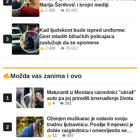
2
Marija Šerifović i brojni mediji
2.995 👁 83.097
Kad ljudskost bude ispred uniforme:
Gest mladih bihaćkih policajaca
3
zaslužuje da se spomene
2.488 👁 70.612
Možda vas zanima i ovo
Maturanti iz Mostara razrednici “ukrali”
1
auto pa joj priredili iznenađenje života
4
👁 281
Oženjen muškarac je ostavio svoju
trudnu ljubavnicu. Poslije 9 mjeseci je
2
dobio razglednicu i onesvijestio se
11
👁 857
kada je pročitao šta piše!