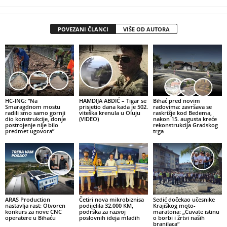
POVEZANI ČLANCI
VIŠE OD AUTORA
HC-ING: “Na
HAMDIJA ABDIĆ – Tigar se
Bihać pred novim
Smaragdnom mostu
prisjetio dana kada je 502.
radovima: završava se
radili smo samo gornji
viteška krenula u Oluju
raskrižje kod Bedema,
dio konstrukcije, donje
(VIDEO)
nakon 15. augusta kreće
postrojenje nije bilo
rekonstrukcija Gradskog
predmet ugovora”
trga
ARAS Production
Četiri nova mikrobiznisa
Sedić dočekao učesnike
nastavlja rast: Otvoren
podijelila 32.000 KM,
Krajiškog moto-
konkurs za nove CNC
podrška za razvoj
maratona: „Čuvate istinu
operatere u Bihaću
poslovnih ideja mladih
o borbi i žrtvi naših
branilaca“