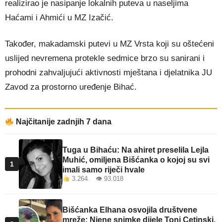
realizirao je nasipanje lokalnih puteva u naseljima
Haćami i Ahmići u MZ Izačić.
Također, makadamski putevi u MZ Vrsta koji su oštećeni
uslijed nevremena protekle sedmice brzo su sanirani i
prohodni zahvaljujući aktivnosti mještana i djelatnika JU
Zavod za prostorno uređenje Bihać.
Najčitanije zadnjih 7 dana
Tuga u Bihaću: Na ahiret preselila Lejla
Muhić, omiljena Bišćanka o kojoj su svi
1
imali samo riječi hvale
3.264 👁 93.018
Bišćanka Elhana osvojila društvene
mreže: Njene snimke dijele Toni Cetinski,