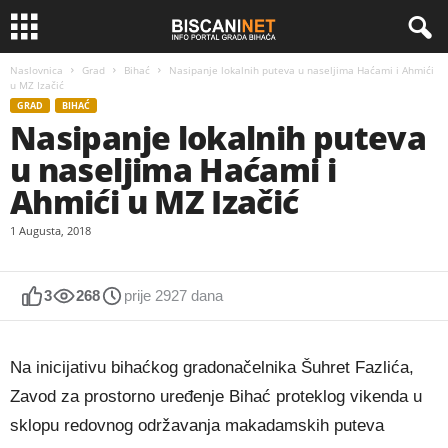
Naslovnica
Grad
Bihać
Nasipanje lokalnih puteva u naseljima Haćami i Ahmići
u MZ Izačić
GRAD
BIHAĆ
Nasipanje lokalnih puteva
u naseljima Haćami i
Ahmići u MZ Izačić
1 Augusta, 2018
3
268
prije 2927 dana
Na inicijativu bihaćkog gradonačelnika Šuhret Fazlića,
Zavod za prostorno uređenje Bihać proteklog vikenda u
sklopu redovnog održavanja makadamskih puteva