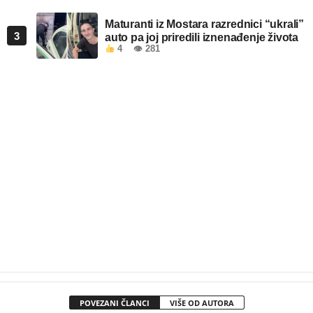
Maturanti iz Mostara razrednici “ukrali”
3
auto pa joj priredili iznenađenje života
4
👁 281
POVEZANI ČLANCI
VIŠE OD AUTORA