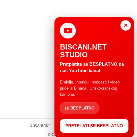
×
BISCANI.NET
STUDIO
Pretplatite se BESPLATNO na
naš YouTube kanal
Emisije, intervjui, podcasti i video
priče iz Bihaća i Unsko-sanskog
kantona.
BESPLATNO
BISCANI.NET
Impressum
Uvjeti korištenja
PRETPLATI SE BESPLATNO
© Copryright 2004 - 2025.