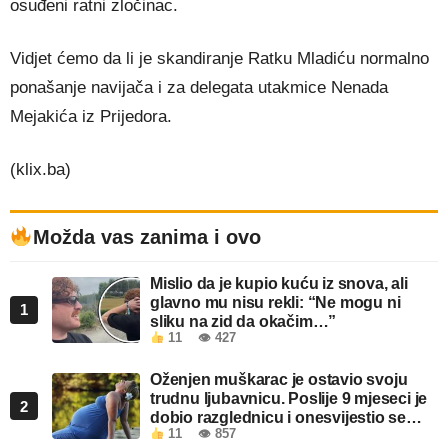
osuđeni ratni zločinac.
Vidjet ćemo da li je skandiranje Ratku Mladiću normalno
ponašanje navijača i za delegata utakmice Nenada
Mejakića iz Prijedora.
(klix.ba)
Možda vas zanima i ovo
Mislio da je kupio kuću iz snova, ali
glavno mu nisu rekli: “Ne mogu ni
1
sliku na zid da okačim…”
11
👁 427
Oženjen muškarac je ostavio svoju
trudnu ljubavnicu. Poslije 9 mjeseci je
2
dobio razglednicu i onesvijestio se
11
👁 857
kada je pročitao šta piše!