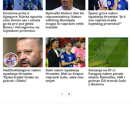
Emotivna priča iz
Njemački klubovi žele bh.
Španci grme nakon
dijaspore: Kćerka ispunila
reprezentativca: Nakon
ispadanja Hrvatske: “Je li
očev životni san i odvela
odličnog Mundijala
ovo najveća krađa
ga da prvi put gleda
mogao bi napraviti veliki
Svjetskog prvenstva?”
Bosnu i Hercegovinu na
transfer
Svjetskom prvenstvu
Hadžihafizbegović nakon
Dalić nakon ispadanja
Senzacija na SP-u!
ispadanja Hrvatske:
Hrvatske: Mali su dvaput
Paragvaj nakon penala
“Epska krađa! Ovako su
napravili čudo, sada nisu
izbacio Njemačku, VAR i
pokrali i Džeku”
smjeli
golman Gill kreirali čudo
u Bostonu