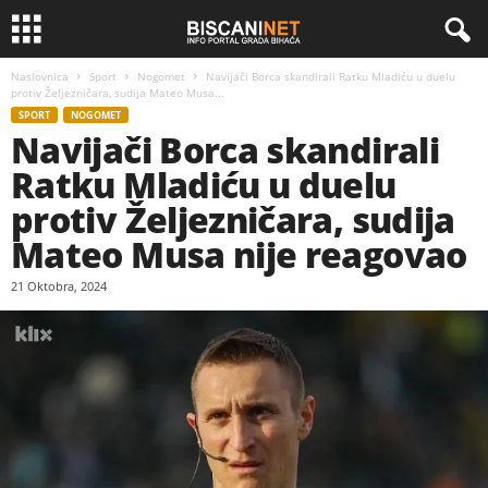
Naslovnica
Sport
Nogomet
Navijači Borca skandirali Ratku Mladiću u duelu
protiv Željezničara, sudija Mateo Musa...
SPORT
NOGOMET
Navijači Borca skandirali
Ratku Mladiću u duelu
protiv Željezničara, sudija
Mateo Musa nije reagovao
21 Oktobra, 2024