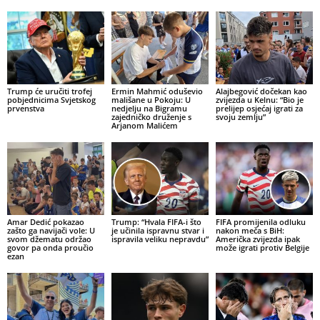
Trump će uručiti trofej
Ermin Mahmić oduševio
Alajbegović dočekan kao
pobjednicima Svjetskog
mališane u Pokoju: U
zvijezda u Kelnu: “Bio je
prvenstva
nedjelju na Bigramu
prelijep osjećaj igrati za
zajedničko druženje s
svoju zemlju”
Arjanom Malićem
Amar Dedić pokazao
Trump: “Hvala FIFA-i što
FIFA promijenila odluku
zašto ga navijači vole: U
je učinila ispravnu stvar i
nakon meča s BiH:
svom džematu održao
ispravila veliku nepravdu”
Američka zvijezda ipak
govor pa onda proučio
može igrati protiv Belgije
ezan