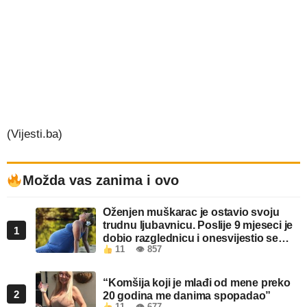
(Vijesti.ba)
Možda vas zanima i ovo
Oženjen muškarac je ostavio svoju
trudnu ljubavnicu. Poslije 9 mjeseci je
1
dobio razglednicu i onesvijestio se
11
👁 857
kada je pročitao šta piše!
“Komšija koji je mlađi od mene preko
2
20 godina me danima spopadao”
11
👁 677