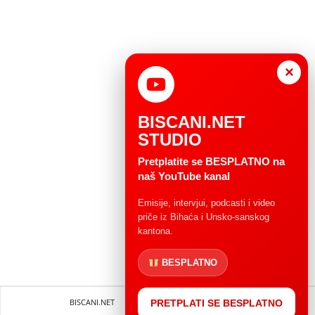
×
BISCANI.NET
STUDIO
Pretplatite se BESPLATNO na
naš YouTube kanal
Emisije, intervjui, podcasti i video
priče iz Bihaća i Unsko-sanskog
kantona.
BESPLATNO
BISCANI.NET
Impressum
Uvjeti korištenja
PRETPLATI SE BESPLATNO