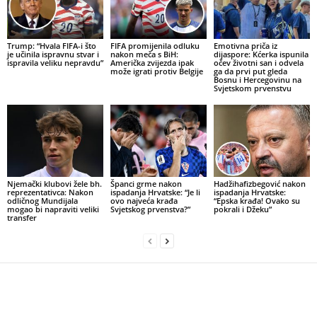
Trump: “Hvala FIFA-i što
FIFA promijenila odluku
Emotivna priča iz
je učinila ispravnu stvar i
nakon meča s BiH:
dijaspore: Kćerka ispunila
ispravila veliku nepravdu”
Američka zvijezda ipak
očev životni san i odvela
može igrati protiv Belgije
ga da prvi put gleda
Bosnu i Hercegovinu na
Svjetskom prvenstvu
Njemački klubovi žele bh.
Španci grme nakon
Hadžihafizbegović nakon
reprezentativca: Nakon
ispadanja Hrvatske: “Je li
ispadanja Hrvatske:
odličnog Mundijala
ovo najveća krađa
“Epska krađa! Ovako su
mogao bi napraviti veliki
Svjetskog prvenstva?”
pokrali i Džeku”
transfer