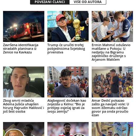
POVEZANI ČLANCI
VIŠE OD AUTORA
Završena identifikacija
Trump će uručiti trofej
Ermin Mahmić oduševio
stradalih planinara iz
pobjednicima Svjetskog
mališane u Pokoju: U
Zenice na Kavkazu
prvenstva
nedjelju na Bigramu
zajedničko druženje s
Arjanom Malićem
Zbog smrti mladića
Alajbegović dočekan kao
Amar Dedić pokazao
Adema Jušića uhapšen
zvijezda u Kelnu: “Bio je
zašto ga navijači vole: U
hirurg Hajrudin Halilović i
prelijep osjećaj igrati za
svom džematu održao
još šest osoba
svoju zemlju”
govor pa onda proučio
ezan