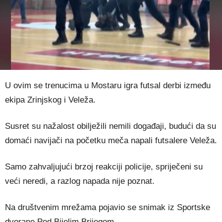
U ovim se trenucima u Mostaru igra futsal derbi između
ekipa Zrinjskog i Veleža.
Susret su nažalost obilježili nemili događaji, budući da su
domaći navijači na početku meča napali futsalere Veleža.
Samo zahvaljujući brzoj reakciji policije, spriječeni su
veći neredi, a razlog napada nije poznat.
Na društvenim mrežama pojavio se snimak iz Sportske
dvorane Pod Bijelim Brijegom.