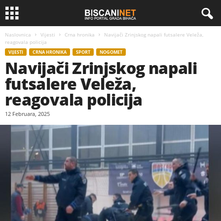
Naslovnica
Vijesti
Crna hronika
Navijači Zrinjskog napali futsalere Veleža,
reagovala policija
VIJESTI
CRNA HRONIKA
SPORT
NOGOMET
Navijači Zrinjskog napali
futsalere Veleža,
reagovala policija
12 Februara, 2025