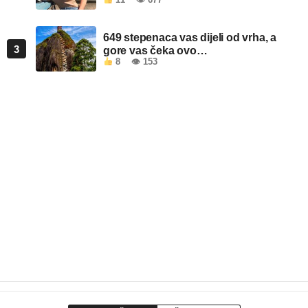
649 stepenaca vas dijeli od vrha, a
3
gore vas čeka ovo…
8
👁 153