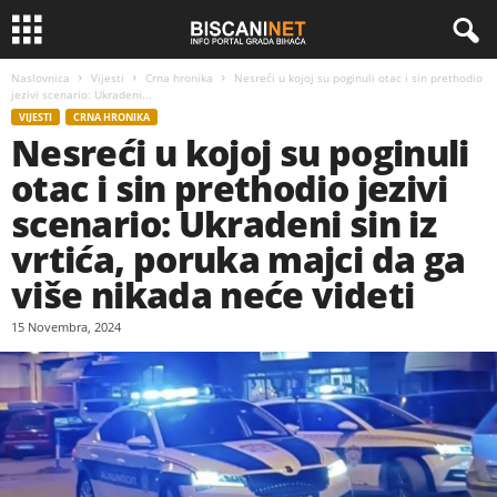
Naslovnica
Vijesti
Crna hronika
Nesreći u kojoj su poginuli otac i sin prethodio
jezivi scenario: Ukradeni...
VIJESTI
CRNA HRONIKA
Nesreći u kojoj su poginuli
otac i sin prethodio jezivi
scenario: Ukradeni sin iz
vrtića, poruka majci da ga
više nikada neće videti
15 Novembra, 2024