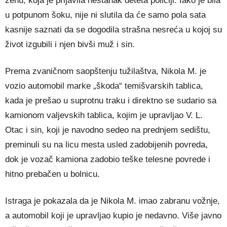
ženu, koja je prijavila nestanak deteta policiji. Iako je bila
u potpunom šoku, nije ni slutila da će samo pola sata
kasnije saznati da se dogodila strašna nesreća u kojoj su
život izgubili i njen bivši muž i sin.
Prema zvaničnom saopštenju tužilaštva, Nikola M. je
vozio automobil marke „škoda“ temišvarskih tablica,
kada je prešao u suprotnu traku i direktno se sudario sa
kamionom valjevskih tablica, kojim je upravljao V. L.
Otac i sin, koji je navodno sedeo na prednjem sedištu,
preminuli su na licu mesta usled zadobijenih povreda,
dok je vozač kamiona zadobio teške telesne povrede i
hitno prebačen u bolnicu.
Istraga je pokazala da je Nikola M. imao zabranu vožnje,
a automobil koji je upravljao kupio je nedavno. Više javno