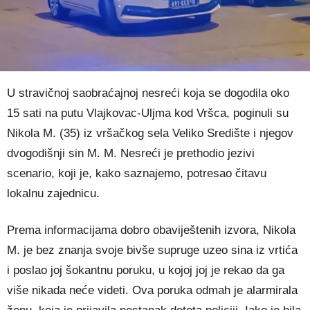
U stravičnoj saobraćajnoj nesreći koja se dogodila oko
15 sati na putu Vlajkovac-Uljma kod Vršca, poginuli su
Nikola M. (35) iz vršačkog sela Veliko Središte i njegov
dvogodišnji sin M. M. Nesreći je prethodio jezivi
scenario, koji je, kako saznajemo, potresao čitavu
lokalnu zajednicu.
Prema informacijama dobro obaviještenih izvora, Nikola
M. je bez znanja svoje bivše supruge uzeo sina iz vrtića
i poslao joj šokantnu poruku, u kojoj joj je rekao da ga
više nikada neće videti. Ova poruka odmah je alarmirala