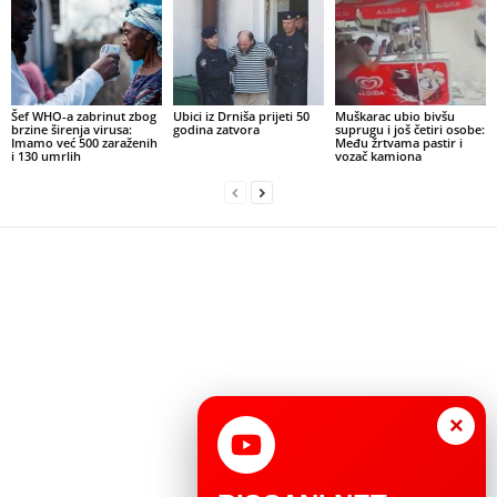
Šef WHO-a zabrinut zbog
Ubici iz Drniša prijeti 50
Muškarac ubio bivšu
brzine širenja virusa:
godina zatvora
suprugu i još četiri osobe:
Imamo već 500 zaraženih
Među žrtvama pastir i
i 130 umrlih
vozač kamiona
×