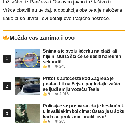
tužilaštvo iz Pančeva i Osnovno javno tužilaštvo iz
Vršca obavili su uviđaj, a obdukcija oba tela je naložena
kako bi se utvrdili svi detalji ove tragične nesreće.
Možda vas zanima i ovo
Snimala je svoju kćerku na plaži, ali
nije ni slutila šta će se desiti narednih
1
sekundi!
8
👁 245
Prizor s autoceste kod Zagreba je
postao hit na Fejsu, pogledajte zašto
2
se ljudi smiju vozaču Tesle
9
👁 2.013
Policajac se pretvarao da je beskućnik
u invalidskim kolicima: Ostao je u šoku
3
kada su prolaznici uradili ovo!
6
👁 269