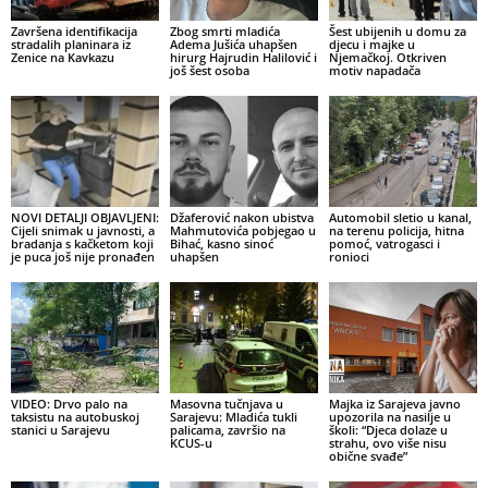
Završena identifikacija
Zbog smrti mladića
Šest ubijenih u domu za
stradalih planinara iz
Adema Jušića uhapšen
djecu i majke u
Zenice na Kavkazu
hirurg Hajrudin Halilović i
Njemačkoj. Otkriven
još šest osoba
motiv napadača
NOVI DETALJI OBJAVLJENI:
Džaferović nakon ubistva
Automobil sletio u kanal,
Cijeli snimak u javnosti, a
Mahmutovića pobjegao u
na terenu policija, hitna
bradanja s kačketom koji
Bihać, kasno sinoć
pomoć, vatrogasci i
je puca još nije pronađen
uhapšen
ronioci
VIDEO: Drvo palo na
Masovna tučnjava u
Majka iz Sarajeva javno
taksistu na autobuskoj
Sarajevu: Mladića tukli
upozorila na nasilje u
stanici u Sarajevu
palicama, završio na
školi: “Djeca dolaze u
KCUS-u
strahu, ovo više nisu
obične svađe”