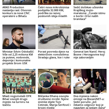
ARAS Production
Četiri nova mikrobiznisa
Sedić dočekao učesnike
nastavlja rast: Otvoren
podijelila 32.000 KM,
Krajiškog moto-
konkurs za nove CNC
podrška za razvoj
maratona: „Čuvate istinu
operatere u Bihaću
poslovnih ideja mladih
o borbi i žrtvi naših
branilaca“
Ministar Edvin Odobašić:
Porast povreda djece na
General Izet Nanić: Heroj
Više od 2,25 miliona KM
električnim romobilima:
Bosne i Hercegovine koji
za puteve, vodovode,
Stradaju glava, lice i ruke
nije zaboravljen
deponije i komunalne
projekte širom USK
Mladi nogometaši OFK
Bišćanka Elhana osvojila
Dva mjeseca nakon
Bihać osvojili drugo
društvene mreže: Njene
emisije na BiscaniNET-u:
mjesto na turniru na
snimke dijele Toni
Sedić poručio „Još
Izačiću
Cetinski, Marija Šerifović i
čekamo odgovor koji je
brojni mediji
najavljen za sedam dana“