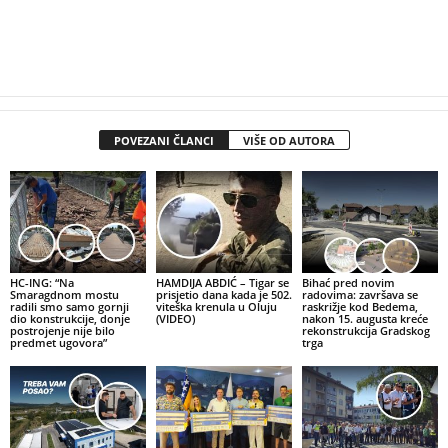
POVEZANI ČLANCI
VIŠE OD AUTORA
HC-ING: “Na
HAMDIJA ABDIĆ – Tigar se
Bihać pred novim
Smaragdnom mostu
prisjetio dana kada je 502.
radovima: završava se
radili smo samo gornji
viteška krenula u Oluju
raskrižje kod Bedema,
dio konstrukcije, donje
(VIDEO)
nakon 15. augusta kreće
postrojenje nije bilo
rekonstrukcija Gradskog
predmet ugovora”
trga