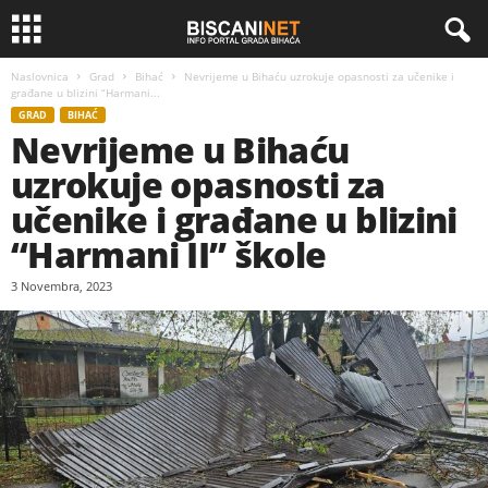
Naslovnica
Grad
Bihać
Nevrijeme u Bihaću uzrokuje opasnosti za učenike i
građane u blizini “Harmani...
GRAD
BIHAĆ
Nevrijeme u Bihaću
uzrokuje opasnosti za
učenike i građane u blizini
“Harmani II” škole
3 Novembra, 2023