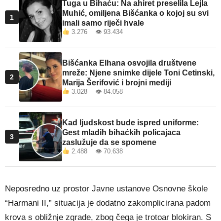
Tuga u Bihaću: Na ahiret preselila Lejla
Muhić, omiljena Bišćanka o kojoj su svi
1
imali samo riječi hvale
3.276 👁 93.434
Bišćanka Elhana osvojila društvene
mreže: Njene snimke dijele Toni Cetinski,
2
Marija Šerifović i brojni mediji
3.028 👁 84.058
Kad ljudskost bude ispred uniforme:
Gest mladih bihaćkih policajaca
3
zaslužuje da se spomene
2.488 👁 70.638
Neposredno uz prostor Javne ustanove Osnovne škole
“Harmani II,” situacija je dodatno zakomplicirana padom
krova s obližnje zgrade, zbog čega je trotoar blokiran. S