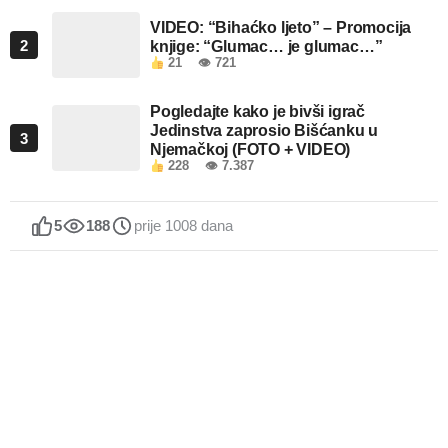
VIDEO: “Bihaćko ljeto” – Promocija
2
knjige: “Glumac… je glumac…”
21
👁 721
Pogledajte kako je bivši igrač
Jedinstva zaprosio Bišćanku u
3
Njemačkoj (FOTO + VIDEO)
228
👁 7.387
5
188
prije 1008 dana