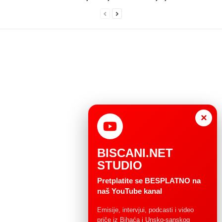
×
BISCANI.NET
STUDIO
Pretplatite se BESPLATNO na
naš YouTube kanal
Emisije, intervjui, podcasti i video
priče iz Bihaća i Unsko-sanskog