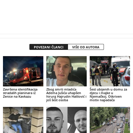
POVEZANI ČLANCI
VIŠE OD AUTORA
Završena identifikacija
Zbog smrti mladića
Šest ubijenih u domu za
stradalih planinara iz
Adema Jušića uhapšen
djecu i majke u
Zenice na Kavkazu
hirurg Hajrudin Halilović i
Njemačkoj. Otkriven
još šest osoba
motiv napadača