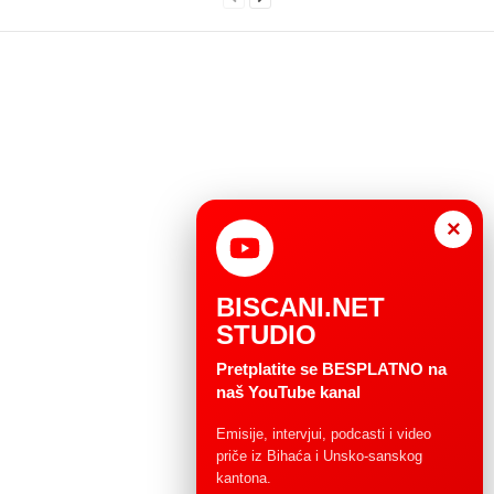
×
BISCANI.NET
STUDIO
Pretplatite se BESPLATNO na
naš YouTube kanal
Emisije, intervjui, podcasti i video
priče iz Bihaća i Unsko-sanskog
kantona.