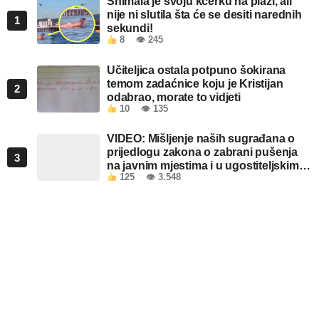
Snimala je svoju kćerku na plaži, ali
nije ni slutila šta će se desiti narednih
1
sekundi!
8
👁 245
Učiteljica ostala potpuno šokirana
temom zadaćnice koju je Kristijan
2
odabrao, morate to vidjeti
10
👁 135
VIDEO: Mišljenje naših sugrađana o
prijedlogu zakona o zabrani pušenja
3
na javnim mjestima i u ugostiteljskim
125
👁 3.548
objektima u FBiH