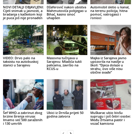
NOVI DETALJI OBJAVLJENI:
Džaferović nakon ubistva
Automobil sletio u kanal,
Cijeli snimak u javnosti, a
Mahmutovića pobjegao u
na terenu policija, hitna
bradanja s kačketom koji
Bihać, kasno sinoć
pomoć, vatrogasci i
je puca još nije pronađen
uhapšen
ronioci
VIDEO: Drvo palo na
Masovna tučnjava u
Majka iz Sarajeva javno
taksistu na autobuskoj
Sarajevu: Mladića tukli
upozorila na nasilje u
stanici u Sarajevu
palicama, završio na
školi: “Djeca dolaze u
KCUS-u
strahu, ovo više nisu
obične svađe”
Šef WHO-a zabrinut zbog
Ubici iz Drniša prijeti 50
Muškarac ubio bivšu
brzine širenja virusa:
godina zatvora
suprugu i još četiri osobe:
Imamo već 500 zaraženih
Među žrtvama pastir i
i 130 umrlih
vozač kamiona