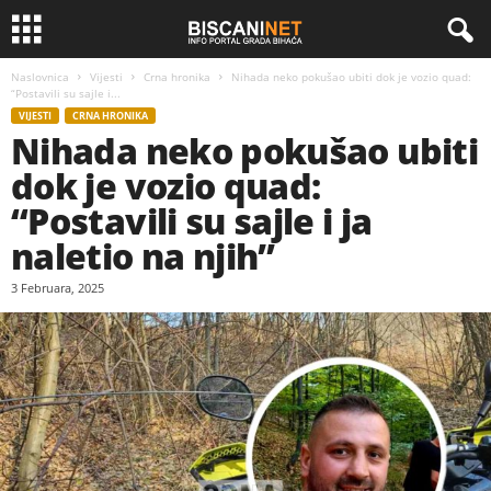
Naslovnica
Vijesti
Crna hronika
Nihada neko pokušao ubiti dok je vozio quad:
“Postavili su sajle i...
VIJESTI
CRNA HRONIKA
Nihada neko pokušao ubiti
dok je vozio quad:
“Postavili su sajle i ja
naletio na njih”
3 Februara, 2025