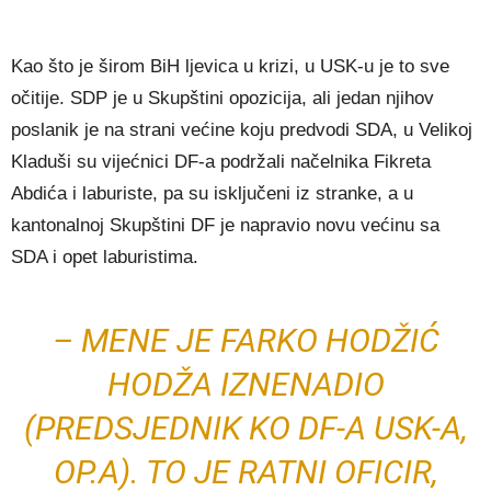
Kao što je širom BiH ljevica u krizi, u USK-u je to sve
očitije. SDP je u Skupštini opozicija, ali jedan njihov
poslanik je na strani većine koju predvodi SDA, u Velikoj
Kladuši su vijećnici DF-a podržali načelnika Fikreta
Abdića i laburiste, pa su isključeni iz stranke, a u
kantonalnoj Skupštini DF je napravio novu većinu sa
SDA i opet laburistima.
– MENE JE FARKO HODŽIĆ
HODŽA IZNENADIO
(PREDSJEDNIK KO DF-A USK-A,
OP.A). TO JE RATNI OFICIR,