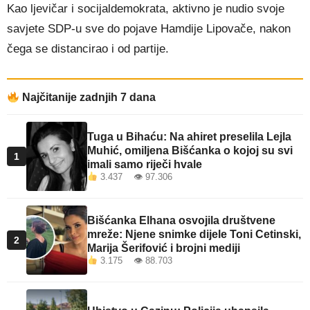
Kao ljevičar i socijaldemokrata, aktivno je nudio svoje
savjete SDP-u sve do pojave Hamdije Lipovače, nakon
čega se distancirao i od partije.
Najčitanije zadnjih 7 dana
Tuga u Bihaću: Na ahiret preselila Lejla
Muhić, omiljena Bišćanka o kojoj su svi
1
imali samo riječi hvale
3.437 👁 97.306
Bišćanka Elhana osvojila društvene
mreže: Njene snimke dijele Toni Cetinski,
2
Marija Šerifović i brojni mediji
3.175 👁 88.703