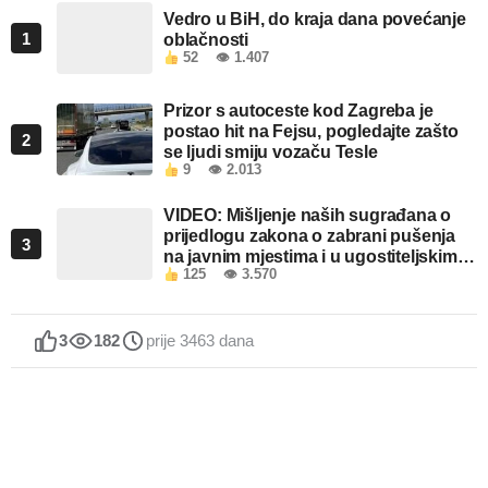
Vedro u BiH, do kraja dana povećanje
1
oblačnosti
52
👁 1.407
Prizor s autoceste kod Zagreba je
postao hit na Fejsu, pogledajte zašto
2
se ljudi smiju vozaču Tesle
9
👁 2.013
VIDEO: Mišljenje naših sugrađana o
prijedlogu zakona o zabrani pušenja
3
na javnim mjestima i u ugostiteljskim
125
👁 3.570
objektima u FBiH
3
182
prije 3463 dana