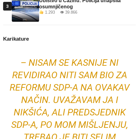
Ubistvo u Cazinu: Policija uhapsila
3
osumnjičenog
1.293 👁 39.866
Karikature
– NISAM SE KASNIJE NI
REVIDIRAO NITI SAM BIO ZA
REFORMU SDP-A NA OVAKAV
NAČIN. UVAŽAVAM JA I
NIKŠIĆA, ALI PREDSJEDNIK
SDP-A, PO MOM MIŠLJENJU,
TREBAO JE BITI SELIM