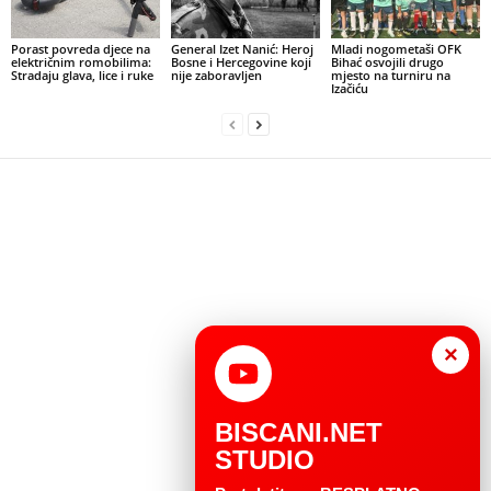
Porast povreda djece na
General Izet Nanić: Heroj
Mladi nogometaši OFK
električnim romobilima:
Bosne i Hercegovine koji
Bihać osvojili drugo
Stradaju glava, lice i ruke
nije zaboravljen
mjesto na turniru na
Izačiću
×
BISCANI.NET
STUDIO