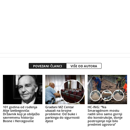
POVEZANI ČLANCI
VIŠE OD AUTORA
101 godina od rođenja
Građani MZ Centar
HC-ING: “Na
Alije Izetbegovića:
ukazali na brojne
Smaragdnom mostu
Državnik koji je obilježio
probleme: Od buke i
radili smo samo gornji
savremenu historiju
parkinga do sigurnosti
dio konstrukcije, donje
Bosne i Hercegovine
djece
postrojenje nije bilo
predmet ugovora”