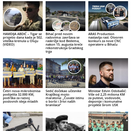
HAMDIJA ABDIĆ – Tigar se
Bihać pred novim
ARAS Production
prisjetio dana kada je 502.
radovima: završava se
nastavlja rast: Otvoren
viteška krenula u Oluju
raskrižje kod Bedema,
konkurs za nove CNC
(VIDEO)
nakon 15. augusta kreće
operatere u Bihaću
rekonstrukcija Gradskog
trga
Četiri nova mikrobiznisa
Sedić dočekao učesnike
Ministar Edvin Odobašić:
podijelila 32.000 KM,
Krajiškog moto-
Više od 2,25 miliona KM
podrška za razvoj
maratona: „Čuvate istinu
za puteve, vodovode,
poslovnih ideja mladih
o borbi i žrtvi naših
deponije i komunalne
branilaca“
projekte širom USK