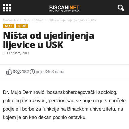
Naslovnica
Grad
Bihać
Ništa od ujedinjenja lijevice u USK
GRAD
BIHAĆ
Ništa od ujedinjenja
lijevice u USK
15 Februara, 2017
3
182
prije 3463 dana
Dr. Mujo Demirović, bosanskohercegovački sociolog,
politolog i istraživač, penzionisao se prije nego su počele
podjele i borbe za funkcije na Bihaćkom univerzitetu, na
kojem je on kao dekan podnio ostavku.