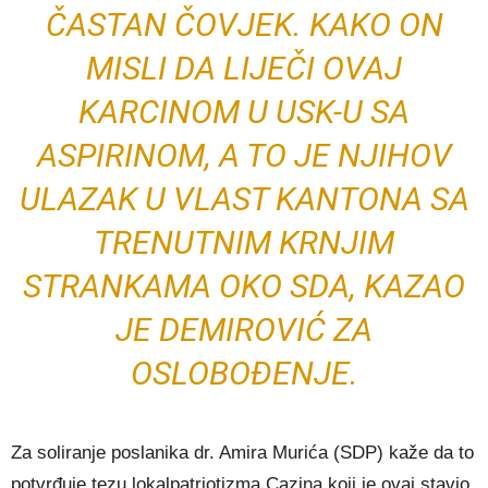
ČASTAN ČOVJEK. KAKO ON
MISLI DA LIJEČI OVAJ
KARCINOM U USK-U SA
ASPIRINOM, A TO JE NJIHOV
ULAZAK U VLAST KANTONA SA
TRENUTNIM KRNJIM
STRANKAMA OKO SDA, KAZAO
JE DEMIROVIĆ ZA
OSLOBOĐENJE.
Za soliranje poslanika dr. Amira Murića (SDP) kaže da to
potvrđuje tezu lokalpatriotizma Cazina koji je ovaj stavio