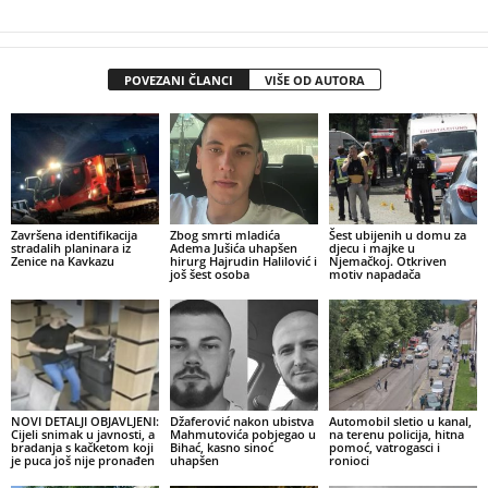
POVEZANI ČLANCI
VIŠE OD AUTORA
Završena identifikacija
Zbog smrti mladića
Šest ubijenih u domu za
stradalih planinara iz
Adema Jušića uhapšen
djecu i majke u
Zenice na Kavkazu
hirurg Hajrudin Halilović i
Njemačkoj. Otkriven
još šest osoba
motiv napadača
NOVI DETALJI OBJAVLJENI:
Džaferović nakon ubistva
Automobil sletio u kanal,
Cijeli snimak u javnosti, a
Mahmutovića pobjegao u
na terenu policija, hitna
bradanja s kačketom koji
Bihać, kasno sinoć
pomoć, vatrogasci i
je puca još nije pronađen
uhapšen
ronioci