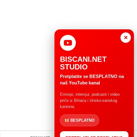
×
BISCANI.NET
STUDIO
Pretplatite se BESPLATNO na
naš YouTube kanal
Emisije, intervjui, podcasti i video
priče iz Bihaća i Unsko-sanskog
kantona.
BESPLATNO