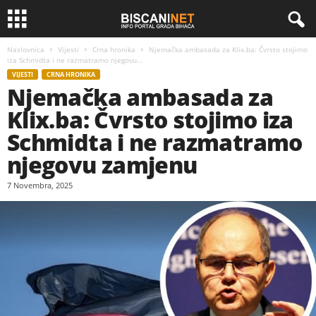
Naslovnica
Vijesti
Crna hronika
Njemačka ambasada za Klix.ba: Čvrsto stojimo
iza Schmidta i ne razmatramo njegovu...
VIJESTI
CRNA HRONIKA
Njemačka ambasada za
Klix.ba: Čvrsto stojimo iza
Schmidta i ne razmatramo
njegovu zamjenu
7 Novembra, 2025