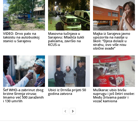
VIDEO: Drvo palo na
Masovna tučnjava u
Majka iz Sarajeva javno
taksistu na autobuskoj
Sarajevu: Mladića tukli
upozorila na nasilje u
stanici u Sarajevu
palicama, završio na
školi: “Djeca dolaze u
KCUS-u
strahu, ovo više nisu
obične svađe”
Šef WHO-a zabrinut zbog
Ubici iz Drniša prijeti 50
Muškarac ubio bivšu
brzine širenja virusa:
godina zatvora
suprugu i još četiri osobe:
Imamo već 500 zaraženih
Među žrtvama pastir i
i 130 umrlih
vozač kamiona