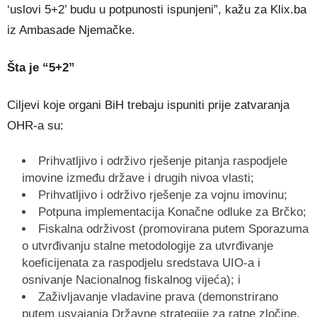
‘uslovi 5+2’ budu u potpunosti ispunjeni”, kažu za Klix.ba
iz Ambasade Njemačke.
Šta je “5+2”
Ciljevi koje organi BiH trebaju ispuniti prije zatvaranja
OHR-a su:
Prihvatljivo i održivo rješenje pitanja raspodjele
imovine između države i drugih nivoa vlasti;
Prihvatljivo i održivo rješenje za vojnu imovinu;
Potpuna implementacija Konačne odluke za Brčko;
Fiskalna održivost (promovirana putem Sporazuma
o utvrđivanju stalne metodologije za utvrđivanje
koeficijenata za raspodjelu sredstava UIO-a i
osnivanje Nacionalnog fiskalnog vijeća); i
Zaživljavanje vladavine prava (demonstrirano
putem usvajanja Državne strategije za ratne zločine,