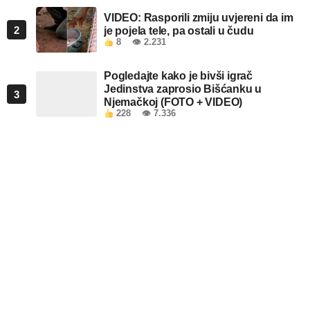
VIDEO: Rasporili zmiju uvjereni da im
2
je pojela tele, pa ostali u čudu
8
👁 2.231
Pogledajte kako je bivši igrač
Jedinstva zaprosio Bišćanku u
3
Njemačkoj (FOTO + VIDEO)
228
👁 7.336