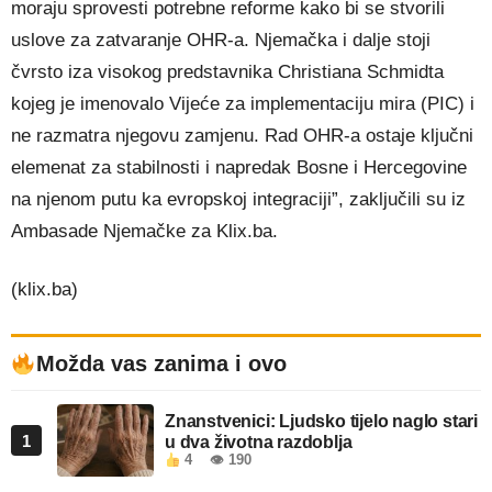
moraju sprovesti potrebne reforme kako bi se stvorili
uslove za zatvaranje OHR-a. Njemačka i dalje stoji
čvrsto iza visokog predstavnika Christiana Schmidta
kojeg je imenovalo Vijeće za implementaciju mira (PIC) i
ne razmatra njegovu zamjenu. Rad OHR-a ostaje ključni
elemenat za stabilnosti i napredak Bosne i Hercegovine
na njenom putu ka evropskoj integraciji”, zaključili su iz
Ambasade Njemačke za Klix.ba.
(klix.ba)
Možda vas zanima i ovo
Znanstvenici: Ljudsko tijelo naglo stari
1
u dva životna razdoblja
4
👁 190