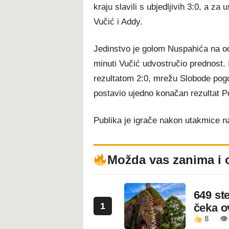
kraju slavili s ubjedljivih 3:0, a z
Vučić i Addy.
Jedinstvo je golom Nuspahića na od
minuti Vučić udvostručio prednost. 
rezultatom 2:0, mrežu Slobode pogo
postavio ujedno konačan rezultat P
Publika je igrače nakon utakmice n
Možda vas zanima i 
649 st
1
čeka 
8
👁