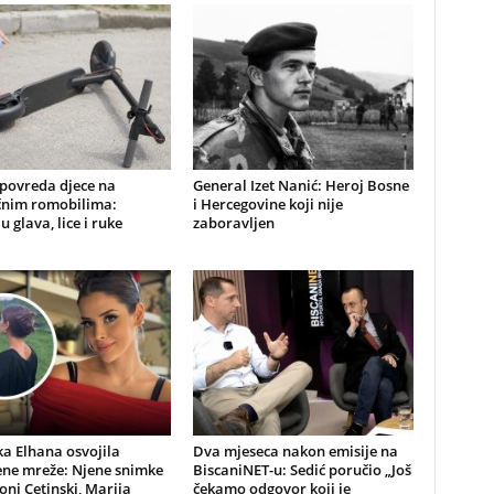
 povreda djece na
General Izet Nanić: Heroj Bosne
ičnim romobilima:
i Hercegovine koji nije
u glava, lice i ruke
zaboravljen
a Elhana osvojila
Dva mjeseca nakon emisije na
ene mreže: Njene snimke
BiscaniNET-u: Sedić poručio „Još
Toni Cetinski, Marija
čekamo odgovor koji je