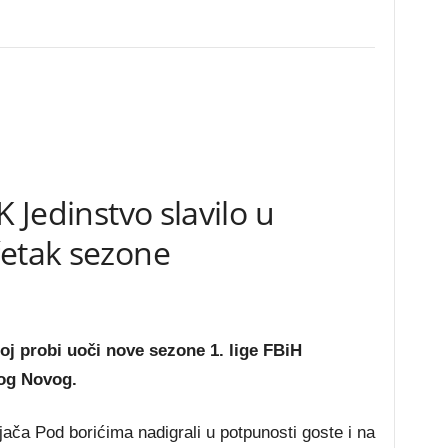
K Jedinstvo slavilo u
četak sezone
j probi uoči nove sezone 1. lige FBiH
kog Novog.
jača Pod borićima nadigrali u potpunosti goste i na