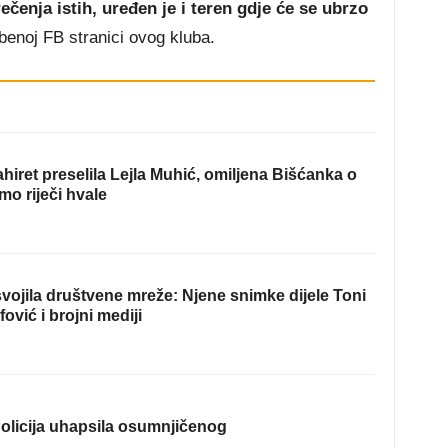
ečenja istih, uređen je i teren gdje će se ubrzo
žbenoj FB stranici ovog kluba.
hiret preselila Lejla Muhić, omiljena Bišćanka o
mo riječi hvale
ojila društvene mreže: Njene snimke dijele Toni
fović i brojni mediji
olicija uhapsila osumnjičenog