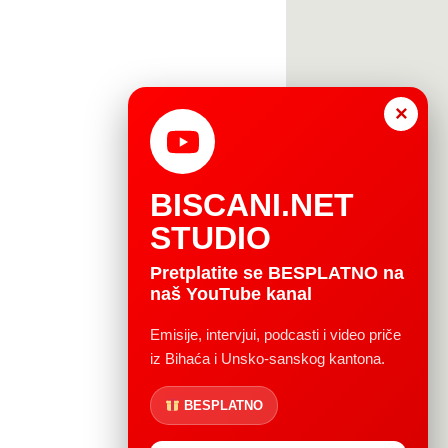
×
BISCANI.NET
STUDIO
Pretplatite se BESPLATNO na
naš YouTube kanal
Emisije, intervjui, podcasti i video priče
iz Bihaća i Unsko-sanskog kantona.
BESPLATNO