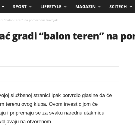
SPORT
LIFESTYLE
MAGAZIN
SCITECH
adi “balon teren” na pomoćnom travnjaku
hać gradi “balon teren” na 
ojoj službenoj stranici ipak potvrdio glasine da će
om terenu ovog kluba. Ovom investicijom će
iraju i pripremaju se za svaku narednu utakmicu
voljavaju na otvorenom.