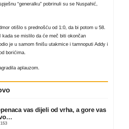
a uspješnu “generalku” pobrinuli su se Nuspahić,
mor otišlo s prednošću od 1:0, da bi potom u 58.
I kada se mislilo da će meč biti okončan
dio je u samom finišu utakmice i tamnoputi Addy i
od borićima.
agradila aplauzom.
ovo
epenaca vas dijeli od vrha, a gore vas
ovo…
 153