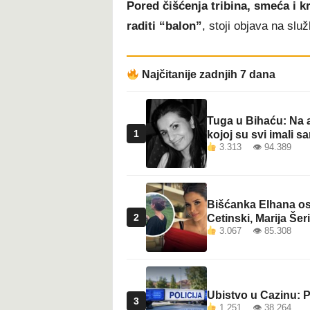
Pored čišćenja tribina, smeća i kr
t
raditi “balon”
, stoji objava na slu
Najčitanije zadnjih 7 dana
Tuga u Bihaću: Na a
1
kojoj su svi imali sa
3.313 👁 94.389
Bišćanka Elhana osv
2
Cetinski, Marija Šeri
3.067 👁 85.308
Ubistvo u Cazinu: P
3
1.251 👁 38.264