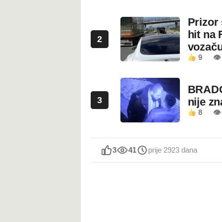
Prizor
hit na 
2
vozaču
9
👁 
BRADO
3
nije z
8
👁 
3
41
prije 2923 dana