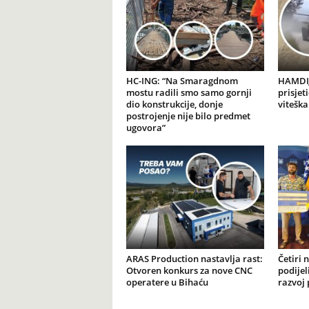
HC-ING: “Na Smaragdnom
HAMDIJ
mostu radili smo samo gornji
prisjet
dio konstrukcije, donje
viteška
postrojenje nije bilo predmet
ugovora”
ARAS Production nastavlja rast:
Četiri 
Otvoren konkurs za nove CNC
podijel
operatere u Bihaću
razvoj 