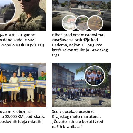
A ABDIĆ – Tigar se
Bihać pred novim radovima:
io dana kada je 502.
završava se raskrižje kod
 krenula u Oluju (VIDEO)
Bedema, nakon 15. augusta
kreće rekonstrukcija Gradskog
trga
nova mikrobiznisa
Sedić dočekao učesnike
ila 32.000 KM, podrška za
Krajiškog moto-maratona:
poslovnih ideja mladih
„Čuvate istinu o borbi i žrtvi
naših branilaca“