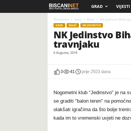
GRAD
VIJESTI
B
i
Naslovnica
Grad
Bihać
NK Jedinstvo Bihać gr
GRAD
BIHAĆ
NK JEDINSTVO
NK Jedinstvo Bi
s
travnjaku
c
6 Augusta, 2018
a
n
3
41
prije 2923 dana
i
Nogometni klub “Jedinstvo” je na sv
.
se graditi “balon teren” na pomoćn
olakšati igračima da što bolje tren
n
kada im to vremenski uvjeti ne doz
e