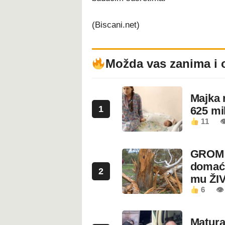
(Biscani.net)
Možda vas zanima i 
Majka 
1
625 mi
11

GROM U
domaći
2
mu ŽI
6
👁
Maturan