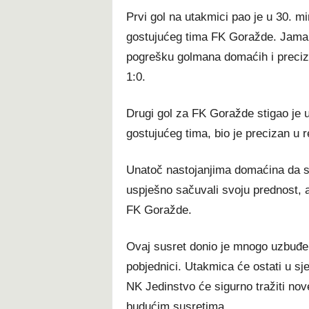
Prvi gol na utakmici pao je u 30. mi
gostujućeg tima FK Goražde. Jamako
pogrešku golmana domaćih i preciz
1:0.
Drugi gol za FK Goražde stigao je 
gostujućeg tima, bio je precizan u r
Unatoč nastojanjima domaćina da se
uspješno sačuvali svoju prednost, a
FK Goražde.
Ovaj susret donio je mnogo uzbuđenja
pobjednici. Utakmica će ostati u sj
NK Jedinstvo će sigurno tražiti nove
budućim susretima.