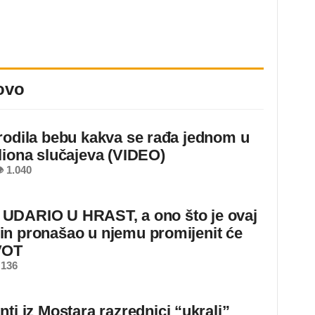
ovo
rodila bebu kakva se rađa jednom u
liona slučajeva (VIDEO)
 1.040
DARIO U HRAST, a ono što je ovaj
n pronašao u njemu promijenit će
VOT
 136
ti iz Mostara razrednici “ukrali”