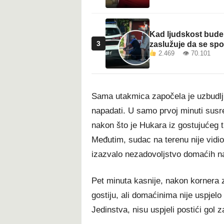
Kad ljudskost bude 
3
zaslužuje da se sp
2.469 👁 70.101
Sama utakmica započela je uzbudlji
napadati. U samo prvoj minuti susre
nakon što je Hukara iz gostujućeg 
Međutim, sudac na terenu nije vidio
izazvalo nezadovoljstvo domaćih na
Pet minuta kasnije, nakon kornera 
gostiju, ali domaćinima nije uspjelo 
Jedinstva, nisu uspjeli postići gol 