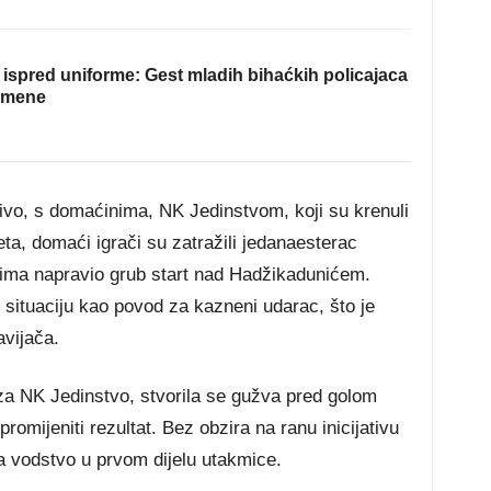
ispred uniforme: Gest mladih bihaćkih policajaca
omene
vo, s domaćinima, NK Jedinstvom, koji su krenuli
ta, domaći igrači su zatražili jedanaesterac
tima napravio grub start nad Hadžikadunićem.
 situaciju kao povod za kazneni udarac, što je
vijača.
za NK Jedinstvo, stvorila se gužva pred golom
promijeniti rezultat. Bez obzira na ranu inicijativu
za vodstvo u prvom dijelu utakmice.