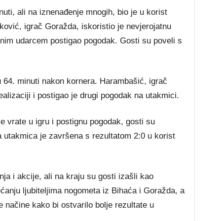
nuti, ali na iznenađenje mnogih, bio je u korist
vić, igrač Goražda, iskoristio je nevjerojatnu
nim udarcem postigao pogodak. Gosti su poveli s
u 64. minuti nakon kornera. Harambašić, igrač
ealizaciji i postigao je drugi pogodak na utakmici.
 vrate u igru i postignu pogodak, gosti su
 utakmica je završena s rezultatom 2:0 u korist
 i akcije, ali na kraju su gosti izašli kao
ećanju ljubiteljima nogometa iz Bihaća i Goražda, a
 načine kako bi ostvarilo bolje rezultate u