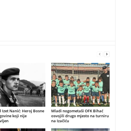
 Izet Nanić: Heroj Bosne
Mladi nogometaši OFK Bihać
govine koji nije
osvojili drugo mjesto na turniru
vljen
na Izačiću