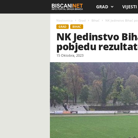
GRAD
VIJESTI
B
i
Naslovnica
Grad
Bihać
NK Jedinstvo Bihać po
GRAD
BIHAĆ
NK Jedinstvo Bih
s
pobjedu rezulta
c
15 Oktobra, 2023
a
n
i
.
n
e