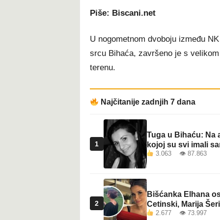
Piše: Biscani.net
U nogometnom dvoboju između NK Je
srcu Bihaća, završeno je s velikom
terenu.
Najčitanije zadnjih 7 dana
Tuga u Bihaću: Na a
1
kojoj su svi imali sa
3.063 👁 87.863
Bišćanka Elhana osv
2
Cetinski, Marija Šeri
2.677 👁 73.997