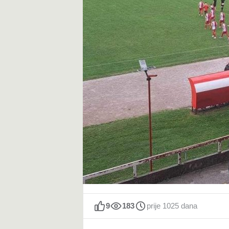
t
9
183
prije 1025 dana