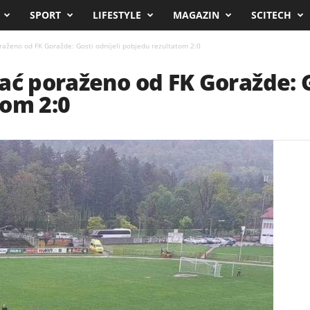
SPORT
LIFESTYLE
MAGAZIN
SCITECH
raženo od FK Goražde: Gosti odnijeli pobjedu rezultatom 2:0
ać poraženo od FK Goražde: G
tom 2:0