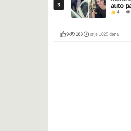
3
auto pa
4
👁
9
183
prije 1025 dana