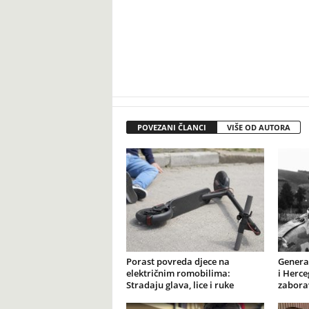
POVEZANI ČLANCI
VIŠE OD AUTORA
Porast povreda djece na
General
električnim romobilima:
i Herce
Stradaju glava, lice i ruke
zabora