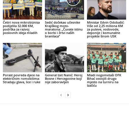
Četiri nova mikrobiznisa
Sedić dočekao učesnike
Ministar Edvin Odobašić:
podijelila 32.000 KM,
Krajiškog moto-
Više od 2,25 miliona KM
podrška za razvoj
maratona: „Čuvate istinu
za puteve, vodovode,
poslovnih ideja mladih
o borbi i žrtvi naših
deponije i komunalne
branilaca“
projekte širom USK
Porast povreda djece na
General Izet Nanić: Heroj
Mladi nogometaši OFK
električnim romobilima:
Bosne i Hercegovine koji
Bihać osvojili drugo
Stradaju glava, lice i ruke
nije zaboravljen
mjesto na turniru na
Izačiću