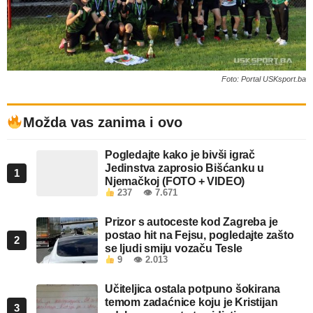
Foto: Portal USKsport.ba
Možda vas zanima i ovo
Pogledajte kako je bivši igrač
Jedinstva zaprosio Bišćanku u
1
Njemačkoj (FOTO + VIDEO)
237
👁 7.671
Prizor s autoceste kod Zagreba je
postao hit na Fejsu, pogledajte zašto
2
se ljudi smiju vozaču Tesle
9
👁 2.013
Učiteljica ostala potpuno šokirana
temom zadaćnice koju je Kristijan
3