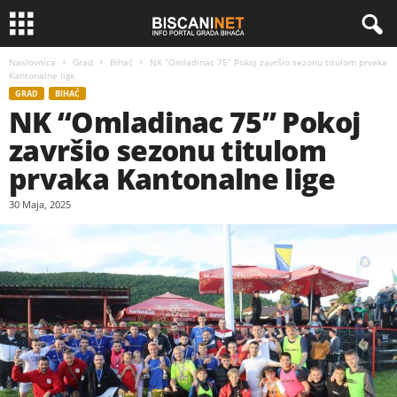
Naslovnica
Grad
Bihać
NK “Omladinac 75” Pokoj završio sezonu titulom prvaka
Kantonalne lige
GRAD
BIHAĆ
NK “Omladinac 75” Pokoj
završio sezonu titulom
prvaka Kantonalne lige
30 Maja, 2025