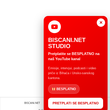
×
BISCANI.NET
STUDIO
Pretplatite se BESPLATNO na
naš YouTube kanal
Emisije, intervjui, podcasti i video
priče iz Bihaća i Unsko-sanskog
kantona.
BESPLATNO
BISCANI.NET
Impressum
Uvjeti korištenja
PRETPLATI SE BESPLATNO