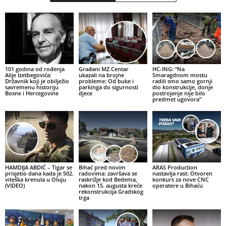
101 godina od rođenja
Građani MZ Centar
HC-ING: “Na
Alije Izetbegovića:
ukazali na brojne
Smaragdnom mostu
Državnik koji je obilježio
probleme: Od buke i
radili smo samo gornji
savremenu historiju
parkinga do sigurnosti
dio konstrukcije, donje
Bosne i Hercegovine
djece
postrojenje nije bilo
predmet ugovora”
HAMDIJA ABDIĆ – Tigar se
Bihać pred novim
ARAS Production
prisjetio dana kada je 502.
radovima: završava se
nastavlja rast: Otvoren
viteška krenula u Oluju
raskrižje kod Bedema,
konkurs za nove CNC
(VIDEO)
nakon 15. augusta kreće
operatere u Bihaću
rekonstrukcija Gradskog
trga