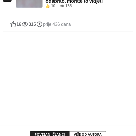
odabrao, morate to vidjeti
10
👁 135
16
315
prije 436 dana
POVEZANI ČLANCI
VIŠE OD AUTORA