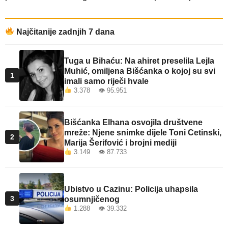
Najčitanije zadnjih 7 dana
Tuga u Bihaću: Na ahiret preselila Lejla
Muhić, omiljena Bišćanka o kojoj su svi
1
imali samo riječi hvale
3.378 👁 95.951
Bišćanka Elhana osvojila društvene
mreže: Njene snimke dijele Toni Cetinski,
2
Marija Šerifović i brojni mediji
3.149 👁 87.733
Ubistvo u Cazinu: Policija uhapsila
3
osumnjičenog
1.288 👁 39.332