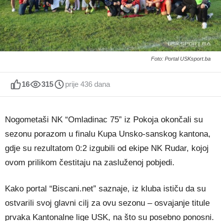
Foto: Portal USKsport.ba
16
315
prije 436 dana
Nogometaši NK “Omladinac 75” iz Pokoja okončali su
sezonu porazom u finalu Kupa Unsko-sanskog kantona,
gdje su rezultatom 0:2 izgubili od ekipe NK Rudar, kojoj
ovom prilikom čestitaju na zasluženoj pobjedi.
Kako portal “Biscani.net” saznaje, iz kluba ističu da su
ostvarili svoj glavni cilj za ovu sezonu – osvajanje titule
prvaka Kantonalne lige USK, na što su posebno ponosni.