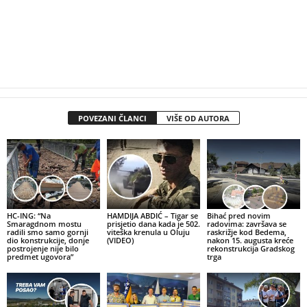
POVEZANI ČLANCI
VIŠE OD AUTORA
HC-ING: “Na
HAMDIJA ABDIĆ – Tigar se
Bihać pred novim
Smaragdnom mostu
prisjetio dana kada je 502.
radovima: završava se
radili smo samo gornji
viteška krenula u Oluju
raskrižje kod Bedema,
dio konstrukcije, donje
(VIDEO)
nakon 15. augusta kreće
postrojenje nije bilo
rekonstrukcija Gradskog
predmet ugovora”
trga