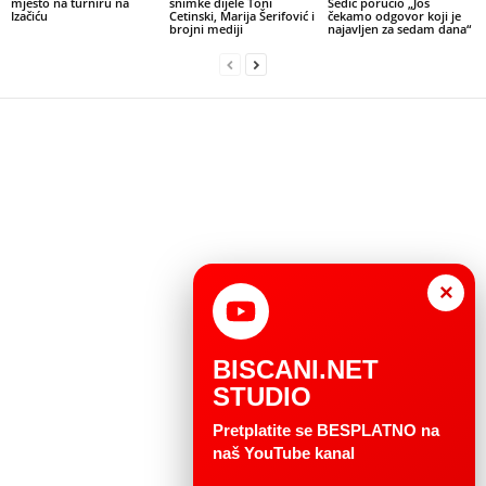
mjesto na turniru na
snimke dijele Toni
Sedić poručio „Još
Izačiću
Cetinski, Marija Šerifović i
čekamo odgovor koji je
brojni mediji
najavljen za sedam dana“
×
BISCANI.NET
STUDIO
Pretplatite se BESPLATNO na
naš YouTube kanal