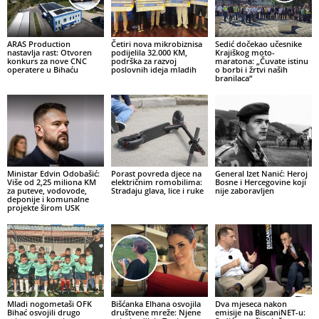
ARAS Production
Četiri nova mikrobiznisa
Sedić dočekao učesnike
nastavlja rast: Otvoren
podijelila 32.000 KM,
Krajiškog moto-
konkurs za nove CNC
podrška za razvoj
maratona: „Čuvate istinu
operatere u Bihaću
poslovnih ideja mladih
o borbi i žrtvi naših
branilaca“
Ministar Edvin Odobašić:
Porast povreda djece na
General Izet Nanić: Heroj
Više od 2,25 miliona KM
električnim romobilima:
Bosne i Hercegovine koji
za puteve, vodovode,
Stradaju glava, lice i ruke
nije zaboravljen
deponije i komunalne
projekte širom USK
Mladi nogometaši OFK
Bišćanka Elhana osvojila
Dva mjeseca nakon
Bihać osvojili drugo
društvene mreže: Njene
emisije na BiscaniNET-u: