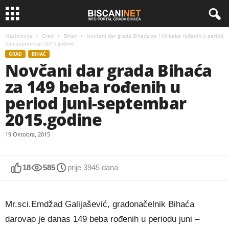
Naslovnica
Grad
Bihać
Novčani dar grada Bihaća za 149 beba rođenih u period
juni-septembar 2015.godine
GRAD
BIHAĆ
Novčani dar grada Bihaća
za 149 beba rođenih u
period juni-septembar
2015.godine
19 Oktobra, 2015
18
585
prije 3945 dana
Mr.sci.Emdžad Galijašević, gradonačelnik Bihaća
darovao je danas 149 beba rođenih u periodu juni –