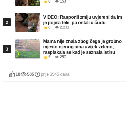
8
👁 153
VIDEO: Rasporili zmiju uvjereni da im
2
je pojela tele, pa ostali u čudu
8
👁 2.231
Mama nije znala zbog čega je grobno
mjesto njenog sina uvijek zeleno,
3
rasplakala se kad je saznala istinu
5
👁 257
18
585
prije 3945 dana