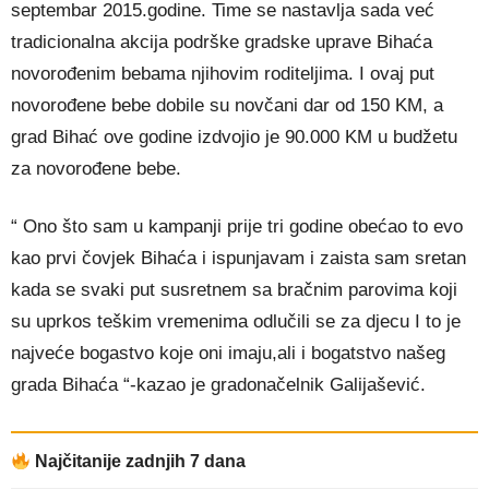
septembar 2015.godine. Time se nastavlja sada već
tradicionalna akcija podrške gradske uprave Bihaća
novorođenim bebama njihovim roditeljima. I ovaj put
novorođene bebe dobile su novčani dar od 150 KM, a
grad Bihać ove godine izdvojio je 90.000 KM u budžetu
za novorođene bebe.
“ Ono što sam u kampanji prije tri godine obećao to evo
kao prvi čovjek Bihaća i ispunjavam i zaista sam sretan
kada se svaki put susretnem sa bračnim parovima koji
su uprkos teškim vremenima odlučili se za djecu I to je
najveće bogastvo koje oni imaju,ali i bogatstvo našeg
grada Bihaća “-kazao je gradonačelnik Galijašević.
Najčitanije zadnjih 7 dana