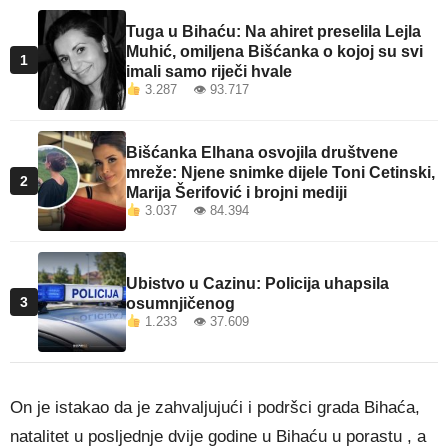
Tuga u Bihaću: Na ahiret preselila Lejla
Muhić, omiljena Bišćanka o kojoj su svi
1
imali samo riječi hvale
3.287 👁 93.717
Bišćanka Elhana osvojila društvene
mreže: Njene snimke dijele Toni Cetinski,
2
Marija Šerifović i brojni mediji
3.037 👁 84.394
Ubistvo u Cazinu: Policija uhapsila
3
osumnjičenog
1.233 👁 37.609
On je istakao da je zahvaljujući i podršci grada Bihaća,
natalitet u posljednje dvije godine u Bihaću u porastu , a