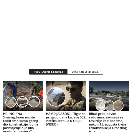
POVEZANI ČLANCI
VIŠE OD AUTORA
HC-ING: “Na
HAMDIJA ABDIĆ – Tigar se
Bihać pred novim
Smaragdnom mostu
prisjetio dana kada je 502.
radovima: završava se
radili smo samo gornji
viteška krenula u Oluju
raskrižje kod Bedema,
dio konstrukcije, donje
(VIDEO)
nakon 15. augusta kreće
postrojenje nije bilo
rekonstrukcija Gradskog
predmet ugovora”
trga