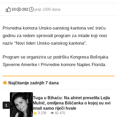
10
282
prije 1000 dana
Privredna komora Unsko-sanskog kantona već treću
godinu za redom sprovodi program za mlade koji nosi
naziv “Novi lideri Unsko-sanskog kantona”.
Program se organizira uz podršku Kongresa Bošnjaka
Sjeverne Amerike i Privredne komore Naples Florida.
Najčitanije zadnjih 7 dana
Tuga u Bihaću: Na ahiret preselila Lejla
Muhić, omiljena Bišćanka o kojoj su svi
1
imali samo riječi hvale
3.238 👁 92.475