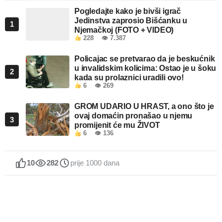
Pogledajte kako je bivši igrač
Jedinstva zaprosio Bišćanku u
1
Njemačkoj (FOTO + VIDEO)
228
👁 7.387
Policajac se pretvarao da je beskućnik
u invalidskim kolicima: Ostao je u šoku
2
kada su prolaznici uradili ovo!
6
👁 269
GROM UDARIO U HRAST, a ono što je
ovaj domaćin pronašao u njemu
3
promijenit će mu ŽIVOT
6
👁 136
10
282
prije 1000 dana