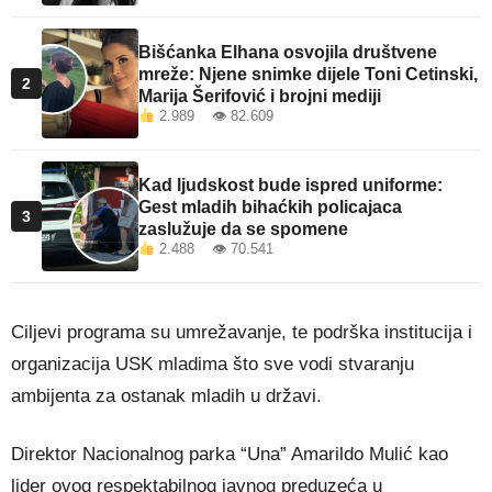
Bišćanka Elhana osvojila društvene
mreže: Njene snimke dijele Toni Cetinski,
2
Marija Šerifović i brojni mediji
2.989 👁 82.609
Kad ljudskost bude ispred uniforme:
Gest mladih bihaćkih policajaca
3
zaslužuje da se spomene
2.488 👁 70.541
Ciljevi programa su umrežavanje, te podrška institucija i
organizacija USK mladima što sve vodi stvaranju
ambijenta za ostanak mladih u državi.
Direktor Nacionalnog parka “Una” Amarildo Mulić kao
lider ovog respektabilnog javnog preduzeća u