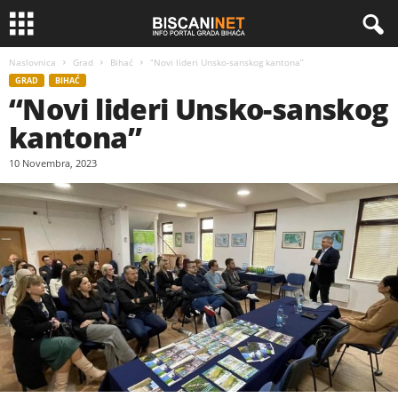
Naslovnica
Grad
Bihać
“Novi lideri Unsko-sanskog kantona”
GRAD
BIHAĆ
“Novi lideri Unsko-sanskog
kantona”
10 Novembra, 2023