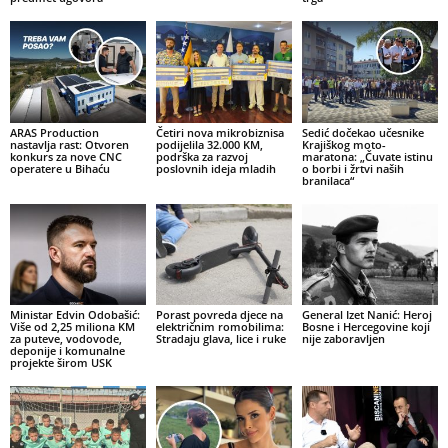
ARAS Production
Četiri nova mikrobiznisa
Sedić dočekao učesnike
nastavlja rast: Otvoren
podijelila 32.000 KM,
Krajiškog moto-
konkurs za nove CNC
podrška za razvoj
maratona: „Čuvate istinu
operatere u Bihaću
poslovnih ideja mladih
o borbi i žrtvi naših
branilaca“
Ministar Edvin Odobašić:
Porast povreda djece na
General Izet Nanić: Heroj
Više od 2,25 miliona KM
električnim romobilima:
Bosne i Hercegovine koji
za puteve, vodovode,
Stradaju glava, lice i ruke
nije zaboravljen
deponije i komunalne
projekte širom USK