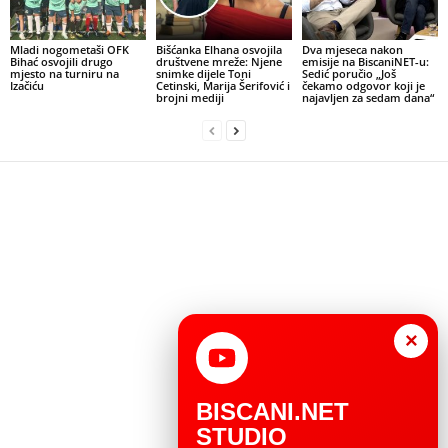
Mladi nogometaši OFK
Bišćanka Elhana osvojila
Dva mjeseca nakon
Bihać osvojili drugo
društvene mreže: Njene
emisije na BiscaniNET-u:
mjesto na turniru na
snimke dijele Toni
Sedić poručio „Još
Izačiću
Cetinski, Marija Šerifović i
čekamo odgovor koji je
brojni mediji
najavljen za sedam dana“
×
BISCANI.NET
STUDIO