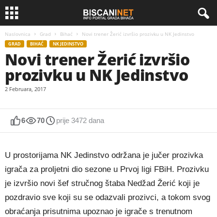
Naslovnica
Grad
Bihać
Novi trener Žerić izvršio prozivku u NK Jedinstvo
GRAD
BIHAĆ
NK JEDINSTVO
Novi trener Žerić izvršio
prozivku u NK Jedinstvo
2 Februara, 2017
6
70
prije 3472 dana
U prostorijama NK Jedinstvo održana je jučer prozivka
igrača za proljetni dio sezone u Prvoj ligi FBiH. Prozivku
je izvršio novi šef stručnog štaba Nedžad Žerić koji je
pozdravio sve koji su se odazvali prozivci, a tokom svog
obraćanja prisutnima upoznao je igrače s trenutnom