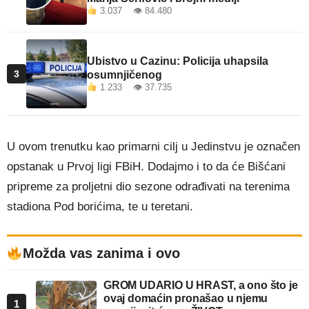
3.037 👁 84.480
Ubistvo u Cazinu: Policija uhapsila
3
osumnjičenog
1.233 👁 37.735
U ovom trenutku kao primarni cilj u Jedinstvu je označen
opstanak u Prvoj ligi FBiH. Dodajmo i to da će Bišćani
pripreme za proljetni dio sezone odrađivati na terenima
stadiona Pod borićima, te u teretani.
Možda vas zanima i ovo
GROM UDARIO U HRAST, a ono što je
ovaj domaćin pronašao u njemu
1