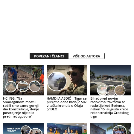
POVEZANI ČLANCI
VIŠE OD AUTORA
HC-ING: “Na
HAMDIJA ABDIĆ – Tigar se
Bihać pred novim
Smaragdnom mostu
prisjetio dana kada je 502.
radovima: završava se
radili smo samo gornji
viteška krenula u Oluju
raskrižje kod Bedema,
dio konstrukcije, donje
(VIDEO)
nakon 15. augusta kreće
postrojenje nije bilo
rekonstrukcija Gradskog
predmet ugovora”
trga