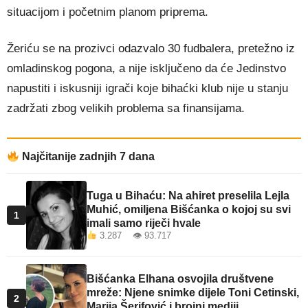
situacijom i početnim planom priprema.
Žeriću se na prozivci odazvalo 30 fudbalera, pretežno iz
omladinskog pogona, a nije isključeno da će Jedinstvo
napustiti i iskusniji igrači koje bihaćki klub nije u stanju
zadržati zbog velikih problema sa finansijama.
Najčitanije zadnjih 7 dana
Tuga u Bihaću: Na ahiret preselila Lejla
Muhić, omiljena Bišćanka o kojoj su svi
1
imali samo riječi hvale
3.287 👁 93.717
Bišćanka Elhana osvojila društvene
mreže: Njene snimke dijele Toni Cetinski,
2
Marija Šerifović i brojni mediji