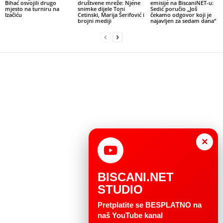
Bihać osvojili drugo
društvene mreže: Njene
emisije na BiscaniNET-u:
mjesto na turniru na
snimke dijele Toni
Sedić poručio „Još
Izačiću
Cetinski, Marija Šerifović i
čekamo odgovor koji je
brojni mediji
najavljen za sedam dana“
×
BISCANI.NET
STUDIO
Pretplatite se BESPLATNO na
naš YouTube kanal