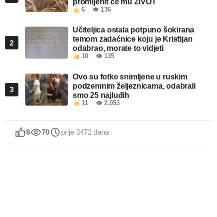
promijenit će mu ŽIVOT
6
👁 136
Učiteljica ostala potpuno šokirana
temom zadaćnice koju je Kristijan
2
odabrao, morate to vidjeti
10
👁 135
Ovo su fotke snimljene u ruskim
podzemnim željeznicama, odabrali
3
smo 25 najluđih
11
👁 2.053
6
70
prije 3472 dana