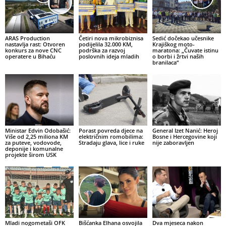
ARAS Production
Četiri nova mikrobiznisa
Sedić dočekao učesnike
nastavlja rast: Otvoren
podijelila 32.000 KM,
Krajiškog moto-
konkurs za nove CNC
podrška za razvoj
maratona: „Čuvate istinu
operatere u Bihaću
poslovnih ideja mladih
o borbi i žrtvi naših
branilaca“
Ministar Edvin Odobašić:
Porast povreda djece na
General Izet Nanić: Heroj
Više od 2,25 miliona KM
električnim romobilima:
Bosne i Hercegovine koji
za puteve, vodovode,
Stradaju glava, lice i ruke
nije zaboravljen
deponije i komunalne
projekte širom USK
Mladi nogometaši OFK
Bišćanka Elhana osvojila
Dva mjeseca nakon