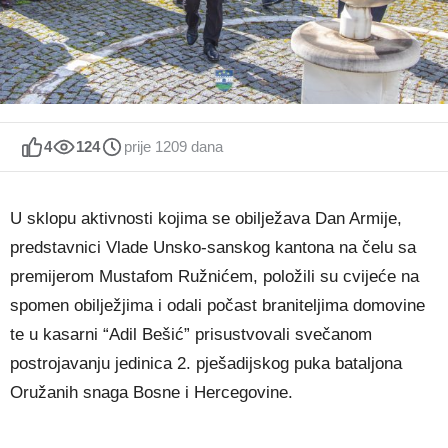
4
124
prije 1209 dana
U sklopu aktivnosti kojima se obilježava Dan Armije,
predstavnici Vlade Unsko-sanskog kantona na čelu sa
premijerom Mustafom Ružnićem, položili su cvijeće na
spomen obilježjima i odali počast braniteljima domovine
te u kasarni “Adil Bešić” prisustvovali svečanom
postrojavanju jedinica 2. pješadijskog puka bataljona
Oružanih snaga Bosne i Hercegovine.