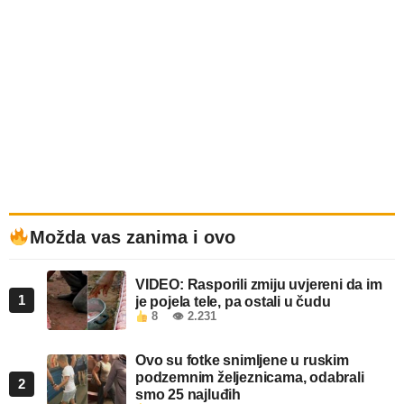
Možda vas zanima i ovo
VIDEO: Rasporili zmiju uvjereni da im
1
je pojela tele, pa ostali u čudu
8
👁 2.231
Ovo su fotke snimljene u ruskim
podzemnim željeznicama, odabrali
2
smo 25 najluđih