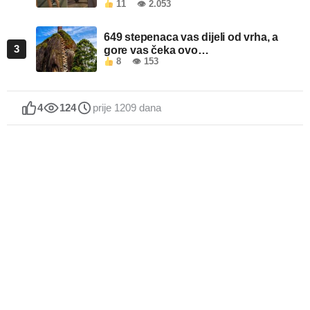
11
👁 2.053
649 stepenaca vas dijeli od vrha, a
3
gore vas čeka ovo…
8
👁 153
4
124
prije 1209 dana