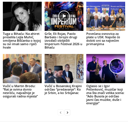
Tuga u Bihaću: Na ahiret
Grše, Eli Rojas, Paolo
Povećana osnovica za
preselila Lejla Muhić,
Barbato i brojni drugi
plate u USK: Najviše će
omiljena Bišćanka o kojoj
izvođači obilježili
dobiti oni sa najvećim
su svi imali samo riječi
Imperium Festival 2026 u
primanjima
hvale
Bihaću
Vučić u Martin Brodu:
Vučić u Bosanskoj Krajini
Oglasio se i Igor
“Rat je svima donio
održao “predavanje”: Ko
Pečenković, muzičar koji
nesreću, najvažnije je
je Srbin, a ko Srbijanac
zna šta znači velika scena:
osigurati radna mjesta”
“Ado Busola je održao
javni čas muzike, duše i
energije”