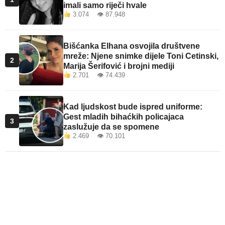
imali samo riječi hvale
3.074 👁 87.948
Bišćanka Elhana osvojila društvene
mreže: Njene snimke dijele Toni Cetinski,
2
Marija Šerifović i brojni mediji
2.701 👁 74.439
Kad ljudskost bude ispred uniforme:
Gest mladih bihaćkih policajaca
3
zaslužuje da se spomene
2.469 👁 70.101