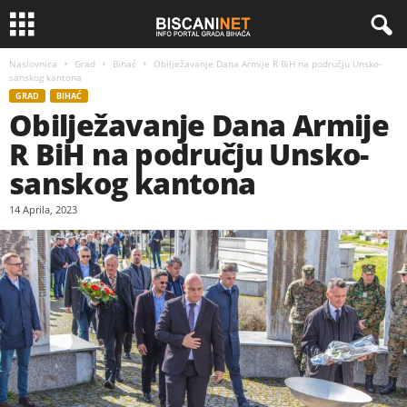
Naslovnica
Grad
Bihać
Obilježavanje Dana Armije R BiH na području Unsko-
sanskog kantona
GRAD
BIHAĆ
Obilježavanje Dana Armije
R BiH na području Unsko-
sanskog kantona
14 Aprila, 2023