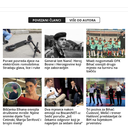
POVEZANI ČLANCI
VIŠE OD AUTORA
Porast povreda djece na
General Izet Nanić: Heroj
Mladi nogometaši OFK
električnim romobilima:
Bosne i Hercegovine koji
Bihać osvojili drugo
Stradaju glava, lice i ruke
nije zaboravljen
mjesto na turniru na
Izačiću
Bišćanka Elhana osvojila
Dva mjeseca nakon
Tri poziva za Bihać:
društvene mreže: Njene
emisije na BiscaniNET-u:
Ćustović, Mešić i trener
snimke dijele Toni
Sedić poručio „Još
Halilović predstavljat će
Cetinski, Marija Šerifović i
čekamo odgovor koji je
BiH na Svjetskom
brojni mediji
najavljen za sedam dana“
prvenstvu