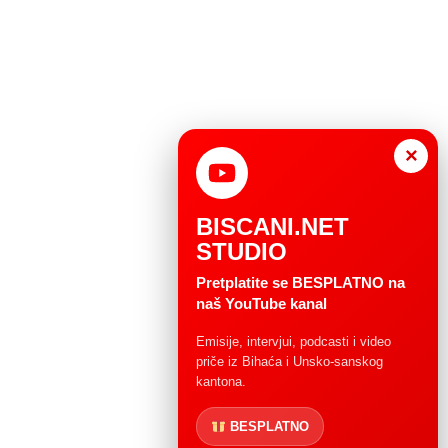
×
BISCANI.NET
STUDIO
Pretplatite se BESPLATNO na
naš YouTube kanal
Emisije, intervjui, podcasti i video
priče iz Bihaća i Unsko-sanskog
kantona.
BESPLATNO