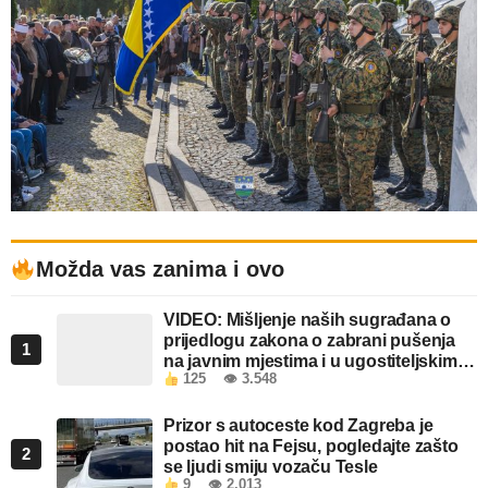
Možda vas zanima i ovo
VIDEO: Mišljenje naših sugrađana o
prijedlogu zakona o zabrani pušenja
1
na javnim mjestima i u ugostiteljskim
125
👁 3.548
objektima u FBiH
Prizor s autoceste kod Zagreba je
postao hit na Fejsu, pogledajte zašto
2
se ljudi smiju vozaču Tesle
9
👁 2.013