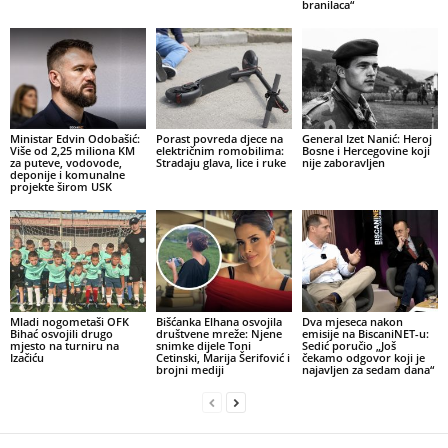
branilaca“
Ministar Edvin Odobašić:
Porast povreda djece na
General Izet Nanić: Heroj
Više od 2,25 miliona KM
električnim romobilima:
Bosne i Hercegovine koji
za puteve, vodovode,
Stradaju glava, lice i ruke
nije zaboravljen
deponije i komunalne
projekte širom USK
Mladi nogometaši OFK
Bišćanka Elhana osvojila
Dva mjeseca nakon
Bihać osvojili drugo
društvene mreže: Njene
emisije na BiscaniNET-u:
mjesto na turniru na
snimke dijele Toni
Sedić poručio „Još
Izačiću
Cetinski, Marija Šerifović i
čekamo odgovor koji je
brojni mediji
najavljen za sedam dana“