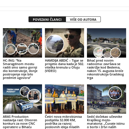
POVEZANI ČLANCI
VIŠE OD AUTORA
HC-ING: “Na
HAMDIJA ABDIĆ – Tigar se
Bihać pred novim
Smaragdnom mostu
prisjetio dana kada je 502.
radovima: završava se
radili smo samo gornji
viteška krenula u Oluju
raskrižje kod Bedema,
dio konstrukcije, donje
(VIDEO)
nakon 15. augusta kreće
postrojenje nije bilo
rekonstrukcija Gradskog
predmet ugovora”
trga
ARAS Production
Četiri nova mikrobiznisa
Sedić dočekao učesnike
nastavlja rast: Otvoren
podijelila 32.000 KM,
Krajiškog moto-
konkurs za nove CNC
podrška za razvoj
maratona: „Čuvate istinu
operatere u Bihaću
poslovnih ideja mladih
o borbi i žrtvi naših