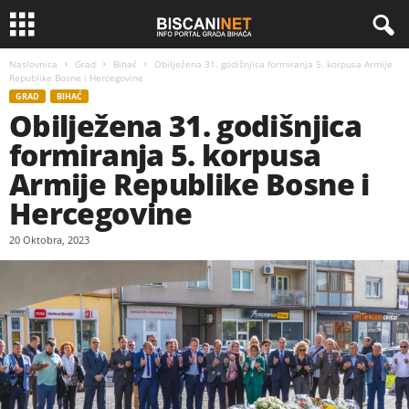
Naslovnica
Grad
Bihać
Obilježena 31. godišnjica formiranja 5. korpusa Armije
Republike Bosne i Hercegovine
GRAD
BIHAĆ
Obilježena 31. godišnjica
formiranja 5. korpusa
Armije Republike Bosne i
Hercegovine
20 Oktobra, 2023