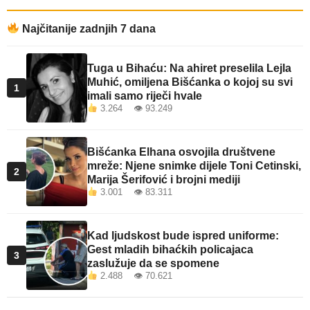
Najčitanije zadnjih 7 dana
Tuga u Bihaću: Na ahiret preselila Lejla
Muhić, omiljena Bišćanka o kojoj su svi
1
imali samo riječi hvale
3.264 👁 93.249
Bišćanka Elhana osvojila društvene
mreže: Njene snimke dijele Toni Cetinski,
2
Marija Šerifović i brojni mediji
3.001 👁 83.311
Kad ljudskost bude ispred uniforme:
Gest mladih bihaćkih policajaca
3
zaslužuje da se spomene
2.488 👁 70.621