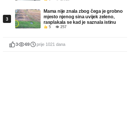
Mama nije znala zbog čega je grobno
mjesto njenog sina uvijek zeleno,
3
rasplakala se kad je saznala istinu
5
👁 257
3
69
prije 1021 dana