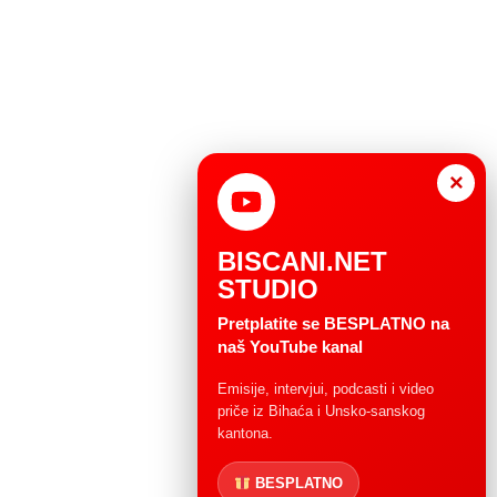
×
BISCANI.NET
STUDIO
Pretplatite se BESPLATNO na
naš YouTube kanal
Emisije, intervjui, podcasti i video
priče iz Bihaća i Unsko-sanskog
kantona.
BESPLATNO