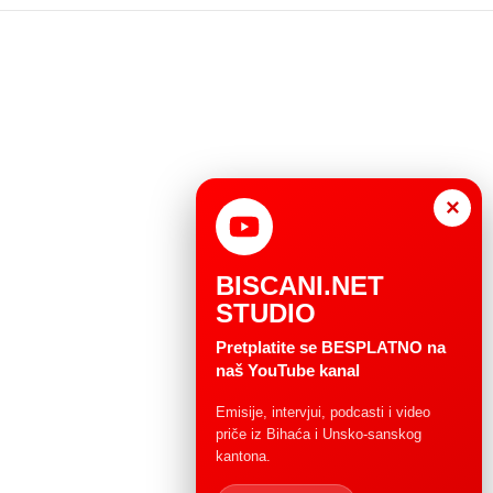
×
BISCANI.NET
STUDIO
Pretplatite se BESPLATNO na
naš YouTube kanal
Emisije, intervjui, podcasti i video
priče iz Bihaća i Unsko-sanskog
kantona.