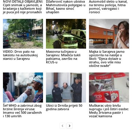
NOVI DETALJI OBJAVLJENI:
Džaferović nakon ubistva
Automobil sletio u kanal,
Cijeli snimak u javnosti, a
Mahmutovića pobjegao u
na terenu policija, hitna
bradanja s kačketom koji
Bihać, kasno sinoć
pomoć, vatrogasci i
je puca još nije pronađen
uhapšen
ronioci
VIDEO: Drvo palo na
Masovna tučnjava u
Majka iz Sarajeva javno
taksistu na autobuskoj
Sarajevu: Mladića tukli
upozorila na nasilje u
stanici u Sarajevu
palicama, završio na
školi: “Djeca dolaze u
KCUS-u
strahu, ovo više nisu
obične svađe”
Šef WHO-a zabrinut zbog
Ubici iz Drniša prijeti 50
Muškarac ubio bivšu
brzine širenja virusa:
godina zatvora
suprugu i još četiri osobe:
Imamo već 500 zaraženih
Među žrtvama pastir i
i 130 umrlih
vozač kamiona