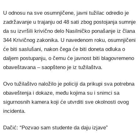
U odnosu na sve osumnjičene, javni tužilac odredio je
zadržavanje u trajanju od 48 sati zbog postojanja sumnje
da su izvršili krivično delo Nasilničko ponašanje iz člana
344 Krivičnog zakonika. U navedenom roku, osumnjičeni
će biti saslušani, nakon čega će biti doneta odluka o
daljem postupanju, o čemu će javnost biti blagovremeno
obaveštavana – saopšteno je iz tužilaštva.
Ovo tužilaštvo naložilo je policiji da prikupi sva potrebna
obaveštenja i dokaze, među kojima su i snimci sa
sigurnosnih kamera koji će utvrditi sve okolnosti ovog
incidenta.
Dačić: “Pozvao sam studente da daju izjave”