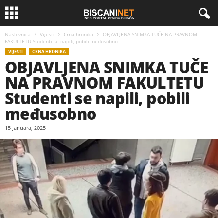
Naslovnica
Vijesti
Crna hronika
OBJAVLJENA SNIMKA TUČE NA PRAVNOM
FAKULTETU Studenti se napili, pobili međusobno
VIJESTI
CRNA HRONIKA
OBJAVLJENA SNIMKA TUČE
NA PRAVNOM FAKULTETU
Studenti se napili, pobili
međusobno
15 Januara, 2025