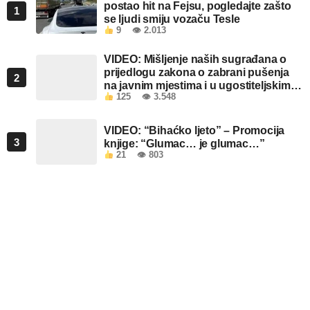
postao hit na Fejsu, pogledajte zašto
1
se ljudi smiju vozaču Tesle
9
👁 2.013
VIDEO: Mišljenje naših sugrađana o
prijedlogu zakona o zabrani pušenja
2
na javnim mjestima i u ugostiteljskim
125
👁 3.548
objektima u FBiH
VIDEO: “Bihaćko ljeto” – Promocija
3
knjige: “Glumac… je glumac…”
21
👁 803