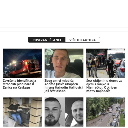
POVEZANI ČLANCI
VIŠE OD AUTORA
Završena identifikacija
Zbog smrti mladića
Šest ubijenih u domu za
stradalih planinara iz
Adema Jušića uhapšen
djecu i majke u
Zenice na Kavkazu
hirurg Hajrudin Halilović i
Njemačkoj. Otkriven
još šest osoba
motiv napadača