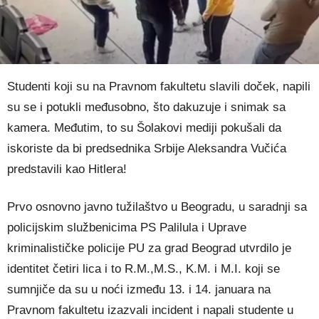
Studenti koji su na Pravnom fakultetu slavili doček, napili
su se i potukli međusobno, što dakuzuje i snimak sa
kamera. Međutim, to su Šolakovi mediji pokušali da
iskoriste da bi predsednika Srbije Aleksandra Vučića
predstavili kao Hitlera!
Prvo osnovno javno tužilaštvo u Beogradu, u saradnji sa
policijskim službenicima PS Palilula i Uprave
kriminalističke policije PU za grad Beograd utvrdilo je
identitet četiri lica i to R.M.,M.S., K.M. i M.I. koji se
sumnjiče da su u noći između 13. i 14. januara na
Pravnom fakultetu izazvali incident i napali studente u