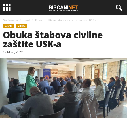
Naslovnica
Grad
Bihać
Obuka štabova civilne zaštite USK-a
GRAD
BIHAĆ
Obuka štabova civilne
zaštite USK-a
12 Maja, 2022