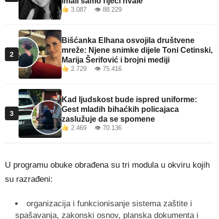
imali samo riječi hvale
3.087 👁 88.229
Bišćanka Elhana osvojila društvene
mreže: Njene snimke dijele Toni Cetinski,
2
Marija Šerifović i brojni mediji
2.729 👁 75.416
Kad ljudskost bude ispred uniforme:
Gest mladih bihaćkih policajaca
3
zaslužuje da se spomene
2.469 👁 70.136
U programu obuke obrađena su tri modula u okviru kojih
su razrađeni:
organizacija i funkcionisanje sistema zaštite i
spašavanja, zakonski osnov, planska dokumenta i