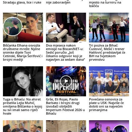
Stradaju glava, lice i ruke
nije zaboravljen
mjesto na turniru na
Izačiću
Bišćanka Elhana osvojila
Dva mjeseca nakon
Tri poziva za Bihać:
društvene mreže: Njene
emisije na BiscaniNET-u:
Ćustović, Mešić i trener
snimke dijele Toni
Sedić poručio „Još
Halilović predstavljat će
Cetinski, Marija Šerifović i
čekamo odgovor koji je
BiH na Svjetskom
brojni mediji
najavljen za sedam dana“
prvenstvu
Tuga u Bihaću: Na ahiret
Grše, Eli Rojas, Paolo
Povećana osnovica za
preselila Lejla Muhić,
Barbato i brojni drugi
plate u USK: Najviše će
omiljena Bišćanka o kojoj
izvođači obilježili
dobiti oni sa najvećim
su svi imali samo riječi
Imperium Festival 2026 u
primanjima
hvale
Bihaću