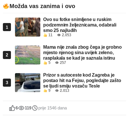
Možda vas zanima i ovo
Ovo su fotke snimljene u ruskim
podzemnim željeznicama, odabrali
1
smo 25 najluđih
11
👁 2.053
Mama nije znala zbog čega je grobno
mjesto njenog sina uvijek zeleno,
2
rasplakala se kad je saznala istinu
5
👁 257
Prizor s autoceste kod Zagreba je
postao hit na Fejsu, pogledajte zašto
3
se ljudi smiju vozaču Tesle
9
👁 2.013
6
119
prije 1546 dana