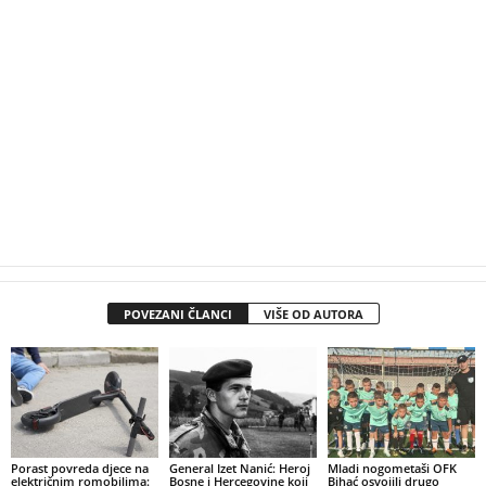
POVEZANI ČLANCI
VIŠE OD AUTORA
Porast povreda djece na
General Izet Nanić: Heroj
Mladi nogometaši OFK
električnim romobilima:
Bosne i Hercegovine koji
Bihać osvojili drugo