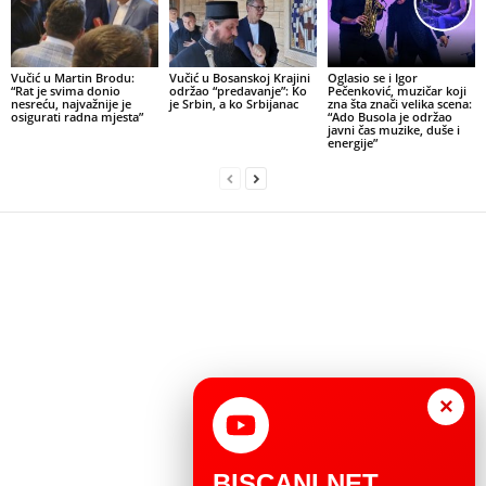
Vučić u Martin Brodu:
Vučić u Bosanskoj Krajini
Oglasio se i Igor
“Rat je svima donio
održao “predavanje”: Ko
Pečenković, muzičar koji
nesreću, najvažnije je
je Srbin, a ko Srbijanac
zna šta znači velika scena:
osigurati radna mjesta”
“Ado Busola je održao
javni čas muzike, duše i
energije”
×
BISCANI.NET