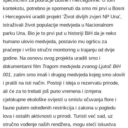
specifičnim za područje Bosne i Hercegovine. U tom
kontekstu, potrebno je spomenuti da smo mi prvi u Bosni
i Hercegovini uradili projekt ‘Život divljih zvjeri NP Una’,
istraživali život populacije medvjeda u Nacionalnom
parku Una. Bio je to prvi put u historiji BiH da je neko
humano ulovio medvjeda, postavio mu ogrlicu za
praćenje i vršio stručni monitoring u trajanju od dvije
godine. Na osnovu ovog projekta uradili smo i
dokumentarni film
Tragom medvjeda zvanog Ljutoč BiH
001
, zatim smo imali i drugog medvjeda kojeg smo ulovili
i pratili na isti način. Postoji i ideja o rezervatu prirode,
ali će za to trebati još puno vremena i izmjena
cjelokupne ekološke svijesti u smislu očuvanja flore i
faune putem određenih restrikcija i zakona u pogledu
lova i ostalih aktivnosti u prirodi. Turisti već sad, uz
stručno vođenje naših rendžera, mogu steći iskustva