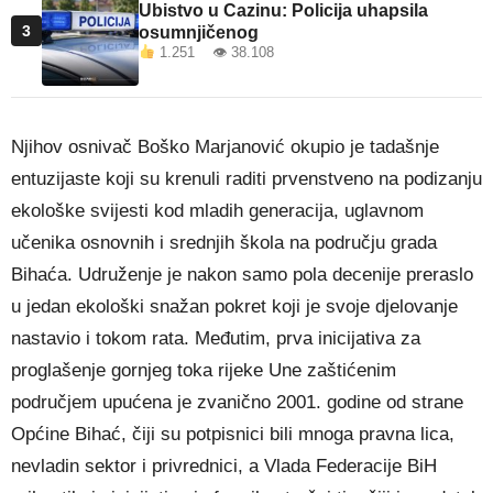
Ubistvo u Cazinu: Policija uhapsila
3
osumnjičenog
1.251 👁 38.108
Njihov osnivač Boško Marjanović okupio je tadašnje
entuzijaste koji su krenuli raditi prvenstveno na podizanju
ekološke svijesti kod mladih generacija, uglavnom
učenika osnovnih i srednjih škola na području grada
Bihaća. Udruženje je nakon samo pola decenije preraslo
u jedan ekološki snažan pokret koji je svoje djelovanje
nastavio i tokom rata. Međutim, prva inicijativa za
proglašenje gornjeg toka rijeke Une zaštićenim
područjem upućena je zvanično 2001. godine od strane
Općine Bihać, čiji su potpisnici bili mnoga pravna lica,
nevladin sektor i privrednici, a Vlada Federacije BiH