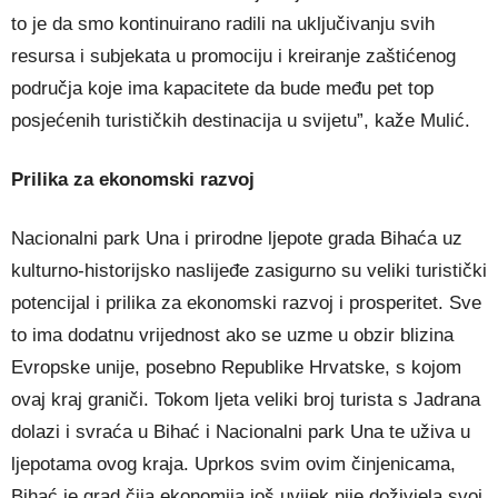
to je da smo kontinuirano radili na uključivanju svih
resursa i subjekata u promociju i kreiranje zaštićenog
područja koje ima kapacitete da bude među pet top
posjećenih turističkih destinacija u svijetu”, kaže Mulić.
Prilika za ekonomski razvoj
Nacionalni park Una i prirodne ljepote grada Bihaća uz
kulturno-historijsko naslijeđe zasigurno su veliki turistički
potencijal i prilika za ekonomski razvoj i prosperitet. Sve
to ima dodatnu vrijednost ako se uzme u obzir blizina
Evropske unije, posebno Republike Hrvatske, s kojom
ovaj kraj graniči. Tokom ljeta veliki broj turista s Jadrana
dolazi i svraća u Bihać i Nacionalni park Una te uživa u
ljepotama ovog kraja. Uprkos svim ovim činjenicama,
Bihać je grad čija ekonomija još uvijek nije doživjela svoj