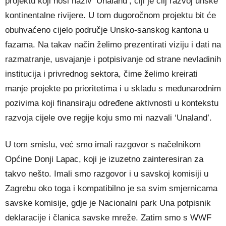
projektu koji nosi naziv ‘Unaland’, čiji je cilj razvoj unske
kontinentalne rivijere. U tom dugoročnom projektu bit će
obuhvaćeno cijelo područje Unsko‑sanskog kantona u
fazama. Na takav način želimo prezentirati viziju i dati na
razmatranje, usvajanje i potpisivanje od strane nevladinih
institucija i privrednog sektora, čime želimo kreirati
manje projekte po prioritetima i u skladu s međunarodnim
pozivima koji finansiraju određene aktivnosti u kontekstu
razvoja cijele ove regije koju smo mi nazvali ‘Unaland’.
U tom smislu, već smo imali razgovor s načelnikom
Općine Donji Lapac, koji je izuzetno zainteresiran za
takvo nešto. Imali smo razgovor i u savskoj komisiji u
Zagrebu oko toga i kompatibilno je sa svim smjernicama
savske komisije, gdje je Nacionalni park Una potpisnik
deklaracije i članica savske mreže. Zatim smo s WWF