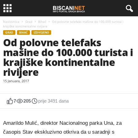
Naslovnica
Grad
Bihać
Od polovne telefaks mašine do 100.000 turista i
krajiške kontinentalne rivijere
GRAD
BIHAĆ
IZDVOJENO
Od polovne telefaks
mašine do 100.000 turista i
krajiške kontinentalne
rivijere
15 Januara, 2017
7
205
prije 3491 dana
Amarildo Mulić, direktor Nacionalnog parka Una, za
časopis Stav ekskluzivno otkriva da u saradnji s