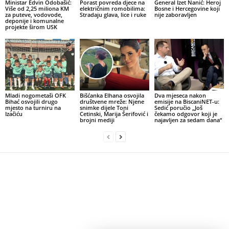
Ministar Edvin Odobašić:
Porast povreda djece na
General Izet Nanić: Heroj
Više od 2,25 miliona KM
električnim romobilima:
Bosne i Hercegovine koji
za puteve, vodovode,
Stradaju glava, lice i ruke
nije zaboravljen
deponije i komunalne
projekte širom USK
Mladi nogometaši OFK
Bišćanka Elhana osvojila
Dva mjeseca nakon
Bihać osvojili drugo
društvene mreže: Njene
emisije na BiscaniNET-u:
mjesto na turniru na
snimke dijele Toni
Sedić poručio „Još
Izačiću
Cetinski, Marija Šerifović i
čekamo odgovor koji je
brojni mediji
najavljen za sedam dana“