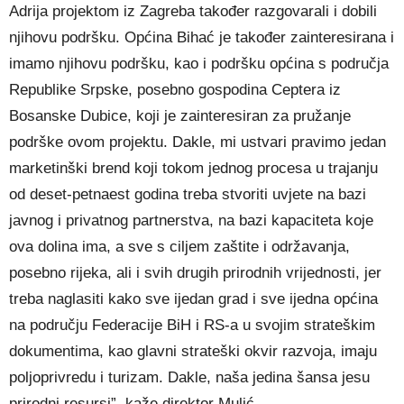
Adrija projektom iz Zagreba također razgovarali i dobili
njihovu podršku. Općina Bihać je također zainteresirana i
imamo njihovu podršku, kao i podršku općina s područja
Republike Srpske, posebno gospodina Ceptera iz
Bosanske Dubice, koji je zainteresiran za pružanje
podrške ovom projektu. Dakle, mi ustvari pravimo jedan
marketinški brend koji tokom jednog procesa u trajanju
od deset-petnaest godina treba stvoriti uvjete na bazi
javnog i privatnog partnerstva, na bazi kapaciteta koje
ova dolina ima, a sve s ciljem zaštite i održavanja,
posebno rijeka, ali i svih drugih prirodnih vrijednosti, jer
treba naglasiti kako sve ijedan grad i sve ijedna općina
na području Federacije BiH i RS-a u svojim strateškim
dokumentima, kao glavni strateški okvir razvoja, imaju
poljoprivredu i turizam. Dakle, naša jedina šansa jesu
prirodni resursi”, kaže direktor Mulić.