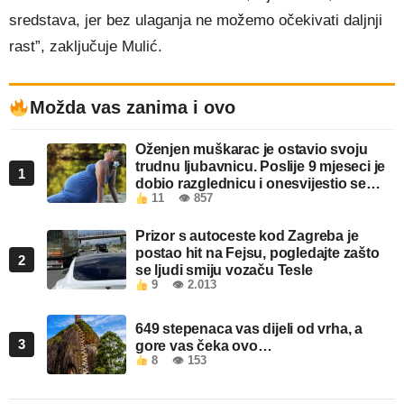
sredstava, jer bez ulaganja ne možemo očekivati daljnji
rast”, zaključuje Mulić.
Možda vas zanima i ovo
Oženjen muškarac je ostavio svoju
trudnu ljubavnicu. Poslije 9 mjeseci je
1
dobio razglednicu i onesvijestio se
11
👁 857
kada je pročitao šta piše!
Prizor s autoceste kod Zagreba je
postao hit na Fejsu, pogledajte zašto
2
se ljudi smiju vozaču Tesle
9
👁 2.013
649 stepenaca vas dijeli od vrha, a
3
gore vas čeka ovo…
8
👁 153