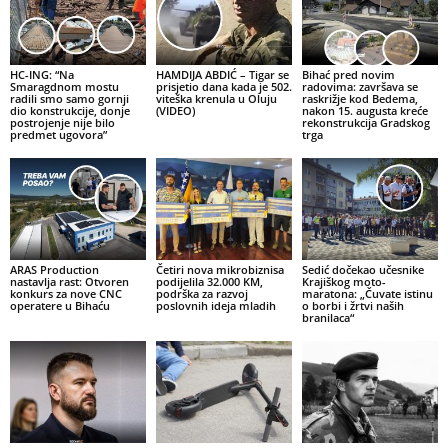
HC-ING: “Na
HAMDIJA ABDIĆ – Tigar se
Bihać pred novim
Smaragdnom mostu
prisjetio dana kada je 502.
radovima: završava se
radili smo samo gornji
viteška krenula u Oluju
raskrižje kod Bedema,
dio konstrukcije, donje
(VIDEO)
nakon 15. augusta kreće
postrojenje nije bilo
rekonstrukcija Gradskog
predmet ugovora”
trga
ARAS Production
Četiri nova mikrobiznisa
Sedić dočekao učesnike
nastavlja rast: Otvoren
podijelila 32.000 KM,
Krajiškog moto-
konkurs za nove CNC
podrška za razvoj
maratona: „Čuvate istinu
operatere u Bihaću
poslovnih ideja mladih
o borbi i žrtvi naših
branilaca“