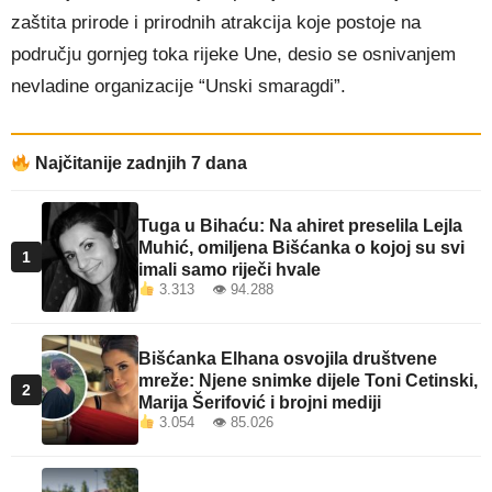
zaštita prirode i prirodnih atrakcija koje postoje na
području gornjeg toka rijeke Une, desio se osnivanjem
nevladine organizacije “Unski smaragdi”.
Najčitanije zadnjih 7 dana
Tuga u Bihaću: Na ahiret preselila Lejla
Muhić, omiljena Bišćanka o kojoj su svi
1
imali samo riječi hvale
3.313 👁 94.288
Bišćanka Elhana osvojila društvene
mreže: Njene snimke dijele Toni Cetinski,
2
Marija Šerifović i brojni mediji
3.054 👁 85.026