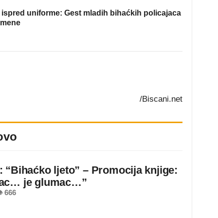
ispred uniforme: Gest mladih bihaćkih policajaca
omene
/Biscani.net
ovo
 “Bihaćko ljeto” – Promocija knjige:
ac… je glumac…”
 666