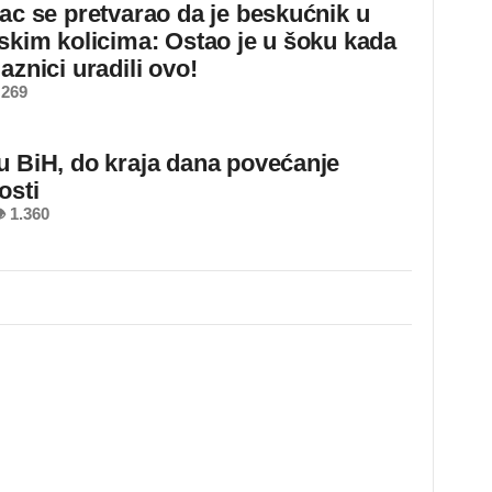
jac se pretvarao da je beskućnik u
dskim kolicima: Ostao je u šoku kada
aznici uradili ovo!
 269
u BiH, do kraja dana povećanje
osti
 1.360