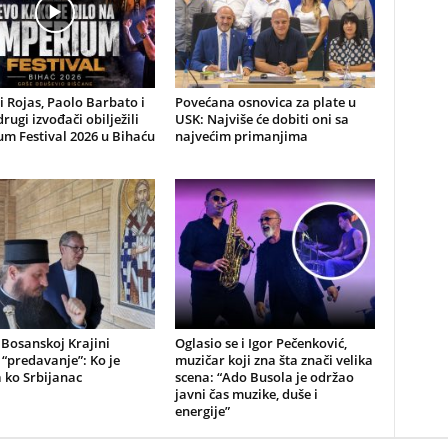
li Rojas, Paolo Barbato i
Povećana osnovica za plate u
drugi izvođači obilježili
USK: Najviše će dobiti oni sa
m Festival 2026 u Bihaću
najvećim primanjima
 Bosanskoj Krajini
Oglasio se i Igor Pečenković,
“predavanje”: Ko je
muzičar koji zna šta znači velika
a ko Srbijanac
scena: “Ado Busola je održao
javni čas muzike, duše i
energije”