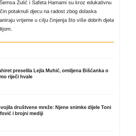
i Šemsa Zulić i Safeta Hamami su kroz edukativnu
čin potaknuli djecu na radost zbog dolaska
niraju vrijeme u cilju činjenja što više dobrih djela
dijom.
hiret preselila Lejla Muhić, omiljena Bišćanka o
mo riječi hvale
ojila društvene mreže: Njene snimke dijele Toni
fović i brojni mediji