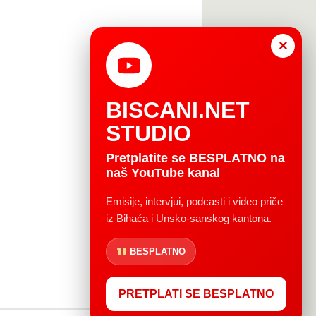
×
BISCANI.NET
STUDIO
Pretplatite se BESPLATNO na
naš YouTube kanal
Emisije, intervjui, podcasti i video priče
iz Bihaća i Unsko-sanskog kantona.
BESPLATNO
PRETPLATI SE BESPLATNO