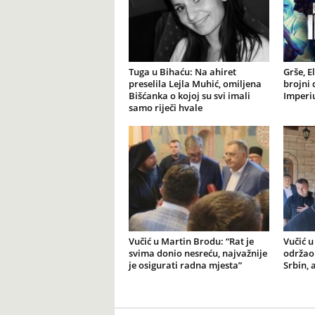
Tuga u Bihaću: Na ahiret
Grše, E
preselila Lejla Muhić, omiljena
brojni 
Bišćanka o kojoj su svi imali
Imperiu
samo riječi hvale
Vučić u Martin Brodu: “Rat je
Vučić u
svima donio nesreću, najvažnije
održao 
je osigurati radna mjesta”
Srbin, 