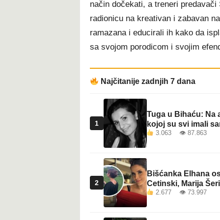
način dočekati, a treneri predavač
t
radionicu na kreativan i zabavan na
ramazana i educirali ih kako da ispla
sa svojom porodicom i svojim efen
Najčitanije zadnjih 7 dana
Tuga u Bihaću: Na a
1
kojoj su svi imali sa
3.063 👁 87.863
Bišćanka Elhana osv
2
Cetinski, Marija Šeri
2.677 👁 73.997