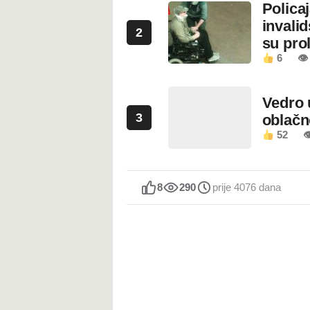
Polica
invali
2
su prol
6
👁
Vedro 
3
oblačn
52

8
290
prije 4076 dana