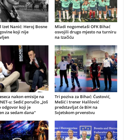
 Izet Nanić: Heroj Bosne
Mladi nogometaši OFK Bihać
govine koji nije
osvojili drugo mjesto na turniru
vljen
na Izačiću
eseca nakon emisije na
Tri poziva za Bihać: Ćustović,
NET-u: Sedić poručio „Još
Mešić i trener Halilović
odgovor koji je
predstavljat će BiH na
jen za sedam dana“
Svjetskom prvenstvu