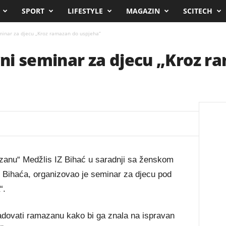
SPORT
LIFESTYLE
MAGAZIN
SCITECH
minar za djecu „Kroz ramazan do uspjeha“
ni seminar za djecu „Kroz r
zanu“ Medžlis IZ Bihać u saradnji sa ženskom
 Bihaća, organizovao je seminar za djecu pod
“.
radovati ramazanu kako bi ga znala na ispravan