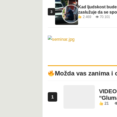
Kad ljudskost bude 
3
zaslužuje da se sp
2.469 👁 70.101
Možda vas zanima i 
VIDEO:
1
“Glum
21
