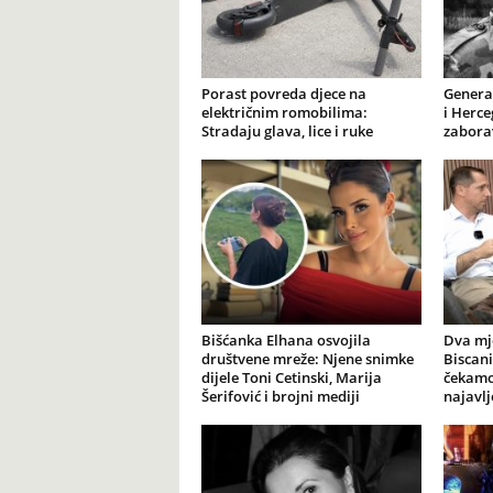
Porast povreda djece na
General
električnim romobilima:
i Herce
Stradaju glava, lice i ruke
zabora
Bišćanka Elhana osvojila
Dva mj
društvene mreže: Njene snimke
Biscani
dijele Toni Cetinski, Marija
čekamo 
Šerifović i brojni mediji
najavl