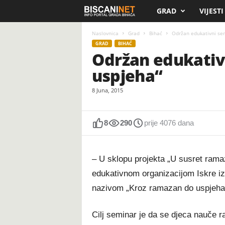
GRAD
VIJESTI
B
i
Naslovnica
Grad
Bihać
Održan edukativni se
GRAD
BIHAĆ
Održan edukativ
s
uspjeha“
c
8 Juna, 2015
a
n
8
290
prije 4076 dana
i
– U sklopu projekta „U susret rama
.
edukativnom organizacijom Iskre iz
nazivom „Kroz ramazan do uspjeha
n
e
Cilj seminar je da se djeca nauče 