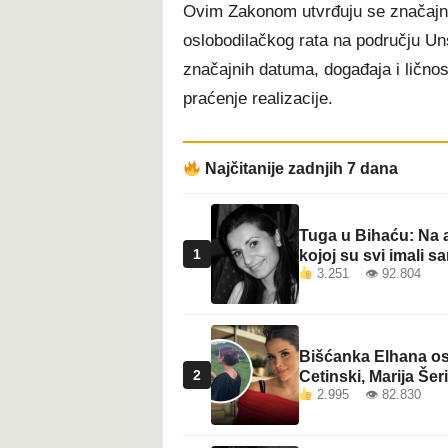
Ovim Zakonom utvrđuju se značajni 
oslobodilačkog rata na području Un
značajnih datuma, događaja i ličnosti
praćenje realizacije.
Najčitanije zadnjih 7 dana
Tuga u Bihaću: Na a
1
kojoj su svi imali sa
3.251 👁 92.804
Bišćanka Elhana osv
2
Cetinski, Marija Šeri
2.995 👁 82.830