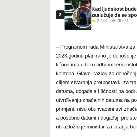
Kad ljudskost bude 
3
zaslužuje da se sp
2.488 👁 70.541
– Programom rada Ministarstva za pi
2023.godinu planirano je donošenj
ličnostima u toku odbrambeno-oslo
kantona. Glavni razlog za donošenj
ciljem stvaranja pretpostavki za tr
datuma, događaja i ličnosti na pod
utvrđivanju značajnih datuma na po
primjeni, nisu obuhvaćeni svi značaj
a posebno datumi i događaji proiste
obrazložio je ministar za pitanja b