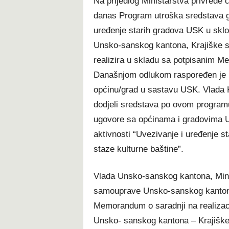
Na prijedlog Ministarstva privrede
danas Program utroška sredstava gr
uređenje starih gradova USK u sklo
Unsko-sanskog kantona, Krajiške sta
realizira u skladu sa potpisanim 
Današnjom odlukom raspoređen je 
općinu/grad u sastavu USK. Vlada K
dodjeli sredstava po ovom programu
ugovore sa općinama i gradovima U
aktivnosti “Uvezivanje i uređenje 
staze kulturne baštine”.
Vlada Unsko-sanskog kantona, Minis
samouprave Unsko-sanskog kantona 
Memorandum o saradnji na realizacij
Unsko- sanskog kantona – Krajiške s