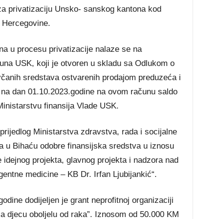
za privatizaciju Unsko- sanskog kantona kod
 Hercegovine.
a u procesu privatizacije nalaze se na
a USK, koji je otvoren u skladu sa Odlukom o
včanih sredstava ostvarenih prodajom preduzeća i
 i na dan 01.10.2023.godine na ovom računu saldo
inistarstvu finansija Vlade USK.
prijedlog Ministarstva zdravstva, rada i socijalne
a u Bihaću odobre finansijska sredstva u iznosu
 idejnog projekta, glavnog projekta i nadzora nad
entne medicine – KB Dr. Irfan Ljubijankić“.
odine dodijeljen je grant neprofitnoj organizaciji
za djecu oboljelu od raka”. Iznosom od 50.000 KM