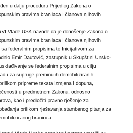
ijeđen u dalju proceduru Prijedlog Zakona o
unskim pravima branilaca i članova njihovih
i RVI Vlade USK navode da je donošenje Zakona o
unskim pravima branilaca i članova njihovih
 sa federalnim propisima te Inicijativom za
odnio Emir Dautović, zastupnik u Skupštini Unsko-
sklađivanje se federalnim propisima u cilju
adu za supruge preminulih demobiliziranih
 prilikom pripreme teksta izmjena i dopuna,
orečenosti u predmetnom Zakonu, odnosno
rava, kao i predložiti pravno rješenje za
obađanja prilikom rješavanja stambenog pitanja za
mobiliziranog branioca.