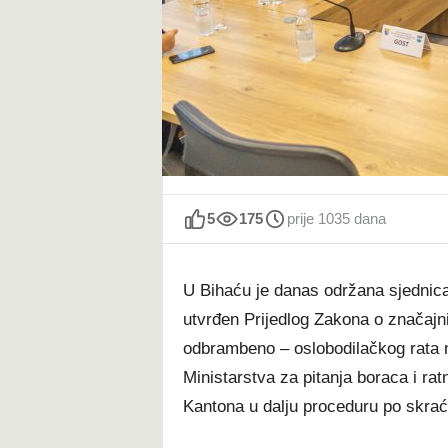
t
5
175
prije 1035 dana
U Bihaću je danas održana sjednic
utvrđen Prijedlog Zakona o značajn
odbrambeno – oslobodilačkog rata 
Ministarstva za pitanja boraca i ratn
Kantona u dalju proceduru po skrać