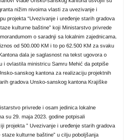
 članovi Vlade Unsko-sanskog kantona usvojili su
anta nižim nivoima vlasti za uvezivanje i
pu projekta “Uvezivanje i uređenje starih gradova
ze kulturne baštine” koji Ministarstvo privrede
Memorandumom o saradnji sa lokalnim zajednicama.
iznos od 500.000 KM i to po 62.500 KM za svaku
antona dala je saglasnost na tekst ugovora o
 i ovlastila ministricu Samru Mehić da potpiše
nsko-sanskog kantona za realizaciju projektnih
starih gradova Unsko-sanskog kantona Krajiške
tarstvo privrede i osam jedinica lokalne
su 29. maja 2023. godine potpisali
i projekta ” Uvezivanje i uređenje starih gradova
taze kulturne baštine” u cilju poboljšanja