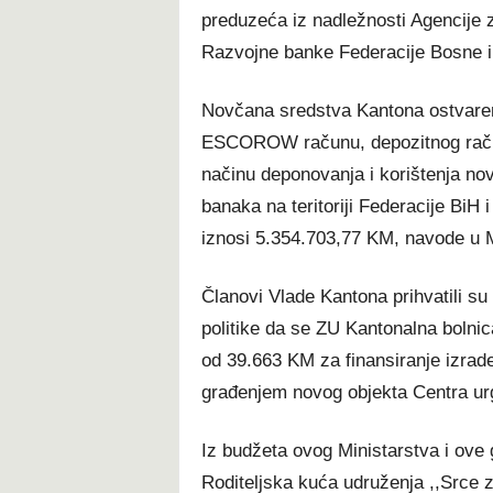
preduzeća iz nadležnosti Agencije 
Razvojne banke Federacije Bosne i
Novčana sredstva Kantona ostvaren
ESCOROW računu, depozitnog račun
načinu deponovanja i korištenja no
banaka na teritoriji Federacije BiH
iznosi 5.354.703,77 KM, navode u M
Članovi Vlade Kantona prihvatili su 
politike da se ZU Kantonalna bolnic
od 39.663 KM za finansiranje izrade
građenjem novog objekta Centra urg
Iz budžeta ovog Ministarstva i ove g
Roditeljska kuća udruženja ,,Srce 