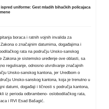
ispred uniforme: Gest mladih bihaćkih policajaca
omene
tanja boraca i ratnih vojnih invalida za
e Zakona o značajnim datumima, događajima i
bodilačkog rata na području Unsko-sanskog
e Zakona je sistemsko uređenje ove oblasti, sa
ajno regulisanje, odnosno utvrdivanje značajnih
ručju Unsko-sanskog kantona, jer Uredbom o
dručju Unsko-sanskog kantona, koja je trenutno u
ni datumi, događaji i ličnosti s područja kantona,
kli iz perioda odbrambeno- oslobodilačkog rata,
oraca i RVI Esad Bašagić.