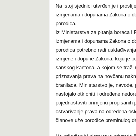
Na istoj sjednici utvrđen je i prosl
izmjenama i dopunama Zakona o dop
porodica.
Iz Ministarstva za pitanja boraca 
izmjenama i dopunama Zakona o dop
porodica potrebno radi usklađivanja
izmjene i dopune Zakona, koju je p
sanskog kantona, a kojom se traži u
priznavanja prava na novčanu nakn
branilaca. Ministarstvo je, navode,
nastojalo otkloniti i određene ned
pojednostaviti primjenu propisanih p
ostvarivanje prava na određena osl
članove uže porodice preminulog de