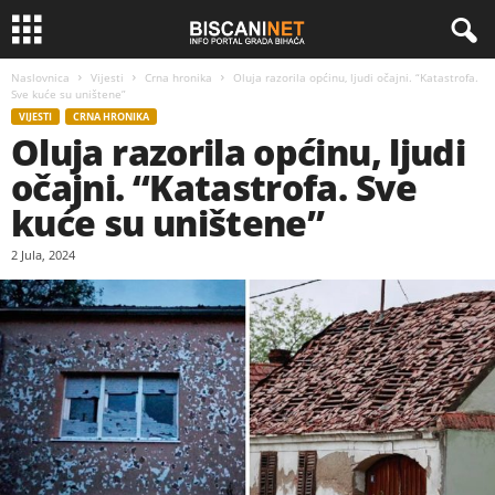
Naslovnica
Vijesti
Crna hronika
Oluja razorila općinu, ljudi očajni. “Katastrofa.
Sve kuće su uništene”
VIJESTI
CRNA HRONIKA
Oluja razorila općinu, ljudi
očajni. “Katastrofa. Sve
kuće su uništene”
2 Jula, 2024