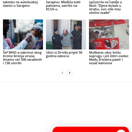
taksistu na autobuskoj
Sarajevu: Mladića tukli
upozorila na nasilje u
stanici u Sarajevu
palicama, završio na
školi: “Djeca dolaze u
KCUS-u
strahu, ovo više nisu
obične svađe”
Šef WHO-a zabrinut zbog
Ubici iz Drniša prijeti 50
Muškarac ubio bivšu
brzine širenja virusa:
godina zatvora
suprugu i još četiri osobe:
Imamo već 500 zaraženih
Među žrtvama pastir i
i 130 umrlih
vozač kamiona