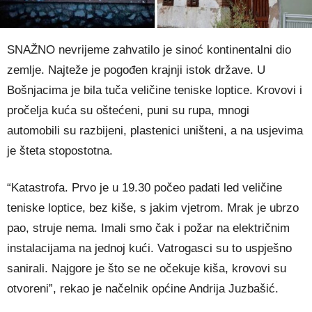
SNAŽNO nevrijeme zahvatilo je sinoć kontinentalni dio
zemlje. Najteže je pogođen krajnji istok države. U
Bošnjacima je bila tuča veličine teniske loptice. Krovovi i
pročelja kuća su oštećeni, puni su rupa, mnogi
automobili su razbijeni, plastenici uništeni, a na usjevima
je šteta stopostotna.
“Katastrofa. Prvo je u 19.30 počeo padati led veličine
teniske loptice, bez kiše, s jakim vjetrom. Mrak je ubrzo
pao, struje nema. Imali smo čak i požar na električnim
instalacijama na jednoj kući. Vatrogasci su to uspješno
sanirali. Najgore je što se ne očekuje kiša, krovovi su
otvoreni”, rekao je načelnik općine Andrija Juzbašić.