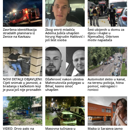
Završena identifikacija
Zbog smrti mladića
Šest ubijenih u domu za
stradalih planinara iz
Adema Jušića uhapšen
djecu i majke u
Zenice na Kavkazu
hirurg Hajrudin Halilović i
Njemačkoj. Otkriven
još šest osoba
motiv napadača
NOVI DETALJI OBJAVLJENI:
Džaferović nakon ubistva
Automobil sletio u kanal,
Cijeli snimak u javnosti, a
Mahmutovića pobjegao u
na terenu policija, hitna
bradanja s kačketom koji
Bihać, kasno sinoć
pomoć, vatrogasci i
je puca još nije pronađen
uhapšen
ronioci
VIDEO: Drvo palo na
Masovna tučnjava u
Majka iz Sarajeva javno