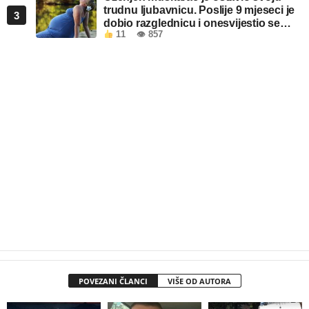
trudnu ljubavnicu. Poslije 9 mjeseci je
3
dobio razglednicu i onesvijestio se
11
👁 857
kada je pročitao šta piše!
POVEZANI ČLANCI
VIŠE OD AUTORA