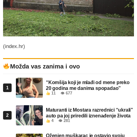
(index.hr)
Možda vas zanima i ovo
“Komšija koji je mlađi od mene preko
1
20 godina me danima spopadao”
11
👁 677
Maturanti iz Mostara razrednici “ukrali”
2
auto pa joj priredili iznenađenje života
4
👁 281
Oženjen muškarac je ostavio svoju