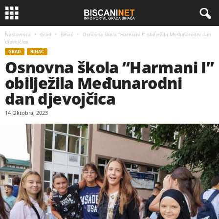
Naslovnica
Grad
Bihać
Osnovna škola “Harmani I” obilježila Međunarodni dan
djevojčica
GRAD
BIHAĆ
Osnovna škola “Harmani I”
obilježila Međunarodni
dan djevojčica
14 Oktobra, 2023