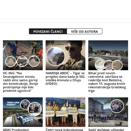
POVEZANI ČLANCI
VIŠE OD AUTORA
HC-ING: “Na
HAMDIJA ABDIĆ – Tigar se
Bihać pred novim
Smaragdnom mostu
prisjetio dana kada je 502.
radovima: završava se
radili smo samo gornji
viteška krenula u Oluju
raskrižje kod Bedema,
dio konstrukcije, donje
(VIDEO)
nakon 15. augusta kreće
postrojenje nije bilo
rekonstrukcija Gradskog
predmet ugovora”
trga
ARAS Production
Četiri nova mikrobiznisa
Sedić dočekao učesnike