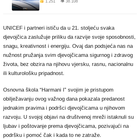
1.251 👁 38.108
UNICEF i partneri ističu da u 21. stoljeću svaka
djevojčica zaslužuje priliku da razvije svoje sposobnosti,
snagu, kreativnost i energiju. Ovaj dan podsjeća nas na
nužnost pružanja svim djevojčicama sigurnog i zdravog
života, bez obzira na njihovu vjersku, rasnu, nacionalnu
ili kulturološku pripadnost.
Osnovna škola “Harmani I” svojim je pristupom
obilježavanju ovog važnog dana pokazala predanost
jednakim pravima i podršci djevojčicama u njihovom
razvoju. U svojoj objavi na društvenoj mreži istaknuli su
ljubav i poštovanje prema djevojčicama, pozivajući na
podršku i pomoć čak i kada to ne zatraže.