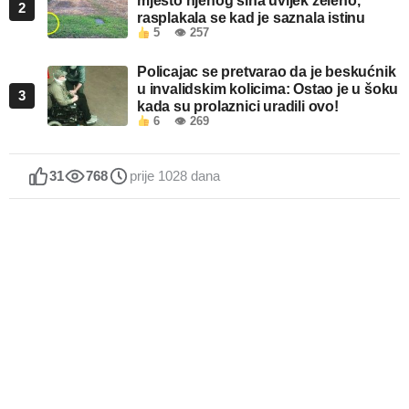
mjesto njenog sina uvijek zeleno,
2
rasplakala se kad je saznala istinu
5
👁 257
Policajac se pretvarao da je beskućnik
u invalidskim kolicima: Ostao je u šoku
3
kada su prolaznici uradili ovo!
6
👁 269
31
768
prije 1028 dana