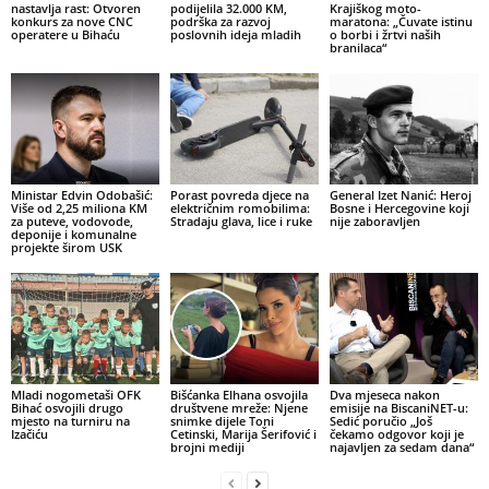
nastavlja rast: Otvoren
podijelila 32.000 KM,
Krajiškog moto-
konkurs za nove CNC
podrška za razvoj
maratona: „Čuvate istinu
operatere u Bihaću
poslovnih ideja mladih
o borbi i žrtvi naših
branilaca“
Ministar Edvin Odobašić:
Porast povreda djece na
General Izet Nanić: Heroj
Više od 2,25 miliona KM
električnim romobilima:
Bosne i Hercegovine koji
za puteve, vodovode,
Stradaju glava, lice i ruke
nije zaboravljen
deponije i komunalne
projekte širom USK
Mladi nogometaši OFK
Bišćanka Elhana osvojila
Dva mjeseca nakon
Bihać osvojili drugo
društvene mreže: Njene
emisije na BiscaniNET-u:
mjesto na turniru na
snimke dijele Toni
Sedić poručio „Još
Izačiću
Cetinski, Marija Šerifović i
čekamo odgovor koji je
brojni mediji
najavljen za sedam dana“