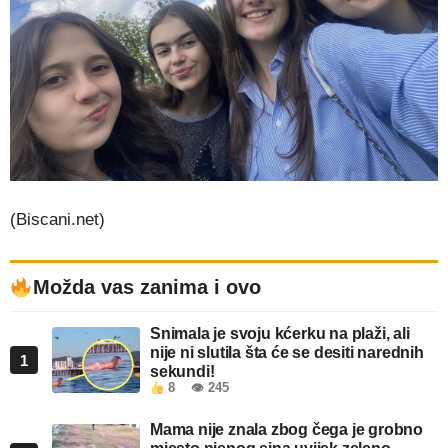
(Biscani.net)
Možda vas zanima i ovo
Snimala je svoju kćerku na plaži, ali
nije ni slutila šta će se desiti narednih
1
sekundi!
8
👁 245
Mama nije znala zbog čega je grobno