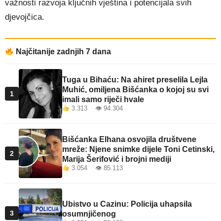
važnosti razvoja ključnih vještina i potencijala svih
djevojčica.
Najčitanije zadnjih 7 dana
Tuga u Bihaću: Na ahiret preselila Lejla
Muhić, omiljena Bišćanka o kojoj su svi
1
imali samo riječi hvale
3.313 👁 94.304
Bišćanka Elhana osvojila društvene
mreže: Njene snimke dijele Toni Cetinski,
2
Marija Šerifović i brojni mediji
3.054 👁 85.113
Ubistvo u Cazinu: Policija uhapsila
3
osumnjičenog