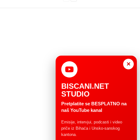
×
BISCANI.NET
STUDIO
Pretplatite se BESPLATNO na
naš YouTube kanal
Emisije, intervjui, podcasti i video
priče iz Bihaća i Unsko-sanskog
kantona.