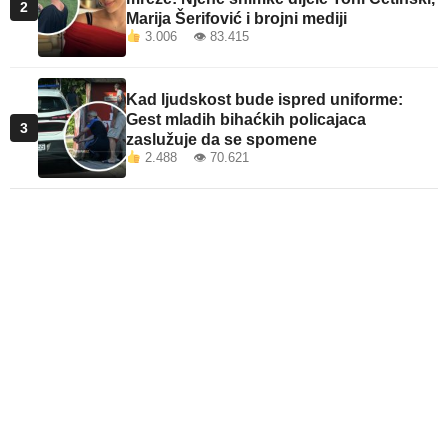
2
Marija Šerifović i brojni mediji
3.006 👁 83.415
Kad ljudskost bude ispred uniforme:
Gest mladih bihaćkih policajaca
3
zaslužuje da se spomene
2.488 👁 70.621