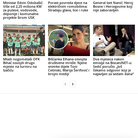
Ministar Edvin Odobašić:
Porast povreda djece na
General Izet Nanić: Heroj
Više od 2,25 miliona KM
električnim romobilima:
Bosne i Hercegovine koji
za puteve, vodovode,
Stradaju glava, lice i ruke
nije zaboravljen
deponije i komunalne
projekte širom USK
Mladi nogometaši OFK
Bišćanka Elhana osvojila
Dva mjeseca nakon
Bihać osvojili drugo
društvene mreže: Njene
emisije na BiscaniNET-u:
mjesto na turniru na
snimke dijele Toni
Sedić poručio „Još
Izačiću
Cetinski, Marija Šerifović i
čekamo odgovor koji je
brojni mediji
najavljen za sedam dana“