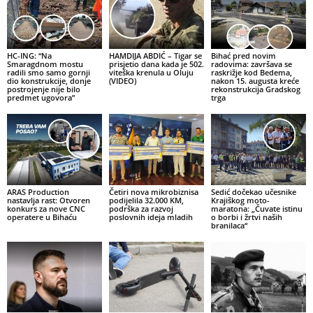
HC-ING: “Na
HAMDIJA ABDIĆ – Tigar se
Bihać pred novim
Smaragdnom mostu
prisjetio dana kada je 502.
radovima: završava se
radili smo samo gornji
viteška krenula u Oluju
raskrižje kod Bedema,
dio konstrukcije, donje
(VIDEO)
nakon 15. augusta kreće
postrojenje nije bilo
rekonstrukcija Gradskog
predmet ugovora”
trga
ARAS Production
Četiri nova mikrobiznisa
Sedić dočekao učesnike
nastavlja rast: Otvoren
podijelila 32.000 KM,
Krajiškog moto-
konkurs za nove CNC
podrška za razvoj
maratona: „Čuvate istinu
operatere u Bihaću
poslovnih ideja mladih
o borbi i žrtvi naših
branilaca“