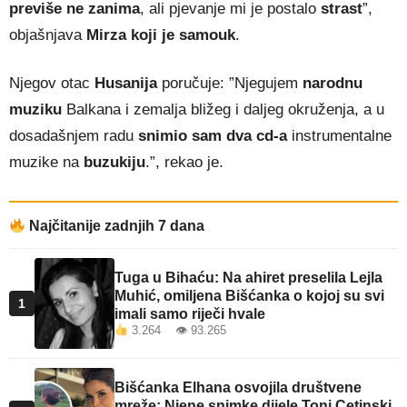
previše ne zanima
, ali pjevanje mi je postalo
strast
”,
objašnjava
Mirza koji je samouk
.
Njegov otac
Husanija
poručuje: ”Njegujem
narodnu
muziku
Balkana i zemalja bližeg i daljeg okruženja, a u
dosadašnjem radu
snimio sam dva cd-a
instrumentalne
muzike na
buzukiju
.”, rekao je.
Najčitanije zadnjih 7 dana
Tuga u Bihaću: Na ahiret preselila Lejla
Muhić, omiljena Bišćanka o kojoj su svi
1
imali samo riječi hvale
3.264 👁 93.265
Bišćanka Elhana osvojila društvene
mreže: Njene snimke dijele Toni Cetinski,