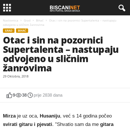
Naslovnica
Grad
Bihać
Otac i sin na pozornici Supertalenta – nastupaju
odvojeno u sličnim žanrovima
GRAD
BIHAĆ
Otac i sin na pozornici
Supertalenta – nastupaju
odvojeno u sličnim
žanrovima
29 Oktobra, 2018
9
38
prije 2838 dana
Mirza
je uz oca,
Husaniju
, već s 14 godina počeo
svirati gitaru i pjevati
. ”Shvatio sam da me
gitara