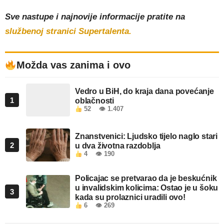
Sve nastupe i najnovije informacije pratite na
službenoj stranici Supertalenta.
Možda vas zanima i ovo
Vedro u BiH, do kraja dana povećanje
1
oblačnosti
52
👁 1.407
Znanstvenici: Ljudsko tijelo naglo stari
2
u dva životna razdoblja
4
👁 190
Policajac se pretvarao da je beskućnik
u invalidskim kolicima: Ostao je u šoku
3
kada su prolaznici uradili ovo!
6
👁 269