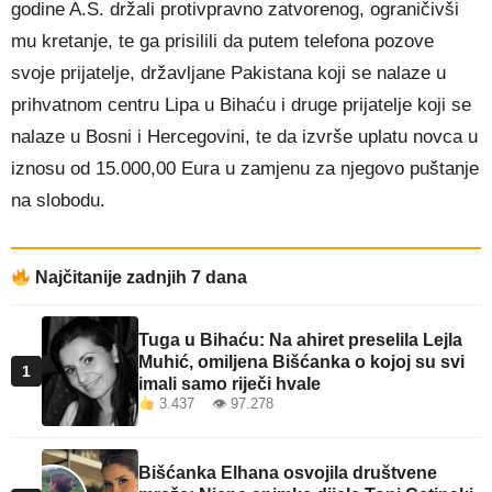
godine A.S. držali protivpravno zatvorenog, ograničivši
mu kretanje, te ga prisilili da putem telefona pozove
svoje prijatelje, državljane Pakistana koji se nalaze u
prihvatnom centru Lipa u Bihaću i druge prijatelje koji se
nalaze u Bosni i Hercegovini, te da izvrše uplatu novca u
iznosu od 15.000,00 Eura u zamjenu za njegovo puštanje
na slobodu.
Najčitanije zadnjih 7 dana
Tuga u Bihaću: Na ahiret preselila Lejla
Muhić, omiljena Bišćanka o kojoj su svi
1
imali samo riječi hvale
3.437 👁 97.278
Bišćanka Elhana osvojila društvene