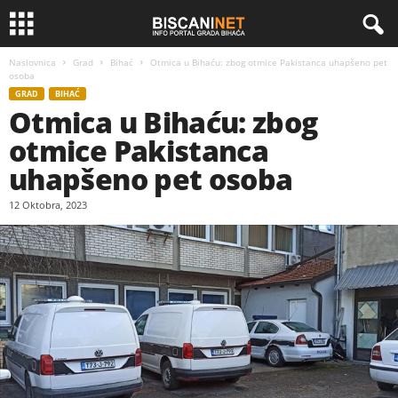
Naslovnica
Grad
Bihać
Otmica u Bihaću: zbog otmice Pakistanca uhapšeno pet
osoba
GRAD
BIHAĆ
Otmica u Bihaću: zbog
otmice Pakistanca
uhapšeno pet osoba
12 Oktobra, 2023