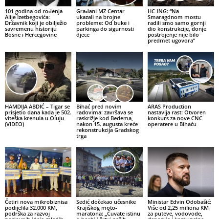
101 godina od rođenja
Građani MZ Centar
HC-ING: “Na
Alije Izetbegovića:
ukazali na brojne
Smaragdnom mostu
Državnik koji je obilježio
probleme: Od buke i
radili smo samo gornji
savremenu historiju
parkinga do sigurnosti
dio konstrukcije, donje
Bosne i Hercegovine
djece
postrojenje nije bilo
predmet ugovora”
HAMDIJA ABDIĆ – Tigar se
Bihać pred novim
ARAS Production
prisjetio dana kada je 502.
radovima: završava se
nastavlja rast: Otvoren
viteška krenula u Oluju
raskrižje kod Bedema,
konkurs za nove CNC
(VIDEO)
nakon 15. augusta kreće
operatere u Bihaću
rekonstrukcija Gradskog
trga
Četiri nova mikrobiznisa
Sedić dočekao učesnike
Ministar Edvin Odobašić:
podijelila 32.000 KM,
Krajiškog moto-
Više od 2,25 miliona KM
podrška za razvoj
maratona: „Čuvate istinu
za puteve, vodovode,