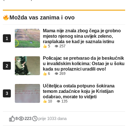
Možda vas zanima i ovo
Mama nije znala zbog čega je grobno
mjesto njenog sina uvijek zeleno,
1
rasplakala se kad je saznala istinu
5
👁 257
Policajac se pretvarao da je beskućnik
u invalidskim kolicima: Ostao je u šoku
2
kada su prolaznici uradili ovo!
6
👁 269
Učiteljica ostala potpuno šokirana
temom zadaćnice koju je Kristijan
3
odabrao, morate to vidjeti
10
👁 135
8
223
prije 1033 dana