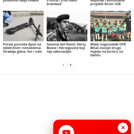
poslovnih ideja mladih
o borbi i žrtvi naših
deponije i komunalne
branilaca“
projekte širom USK
Porast povreda djece na
General Izet Nanić: Heroj
Mladi nogometaši OFK
električnim romobilima:
Bosne i Hercegovine koji
Bihać osvojili drugo
Stradaju glava, lice i ruke
nije zaboravljen
mjesto na turniru na
Izačiću
×