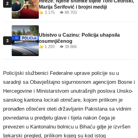
mreže: Njene snimke dijele Toni Cetinski,
2
Marija Šerifović i brojni mediji
3.175 👁 88.703
Ubistvo u Cazinu: Policija uhapsila
3
osumnjičenog
1.293 👁 39.866
Policijski službenici Federalne uprave policije su u
saradnji sa Obavještajno sigurnosnom agencijom Bosne i
Hercegovine i Ministarstvom unutrašnjih poslova Unsko-
sanskog kantona locirali otmičare, kojom prilikom je
pronađen oštećeni oteti državljanin Pakistana sa vidnim
povredama u predjelu glave i tijela nakon čega je
prevezen u Kantonalnu bolnicu u Bihaću gdje je izvršen
ljekarski pregled, prilikom kojeg su kod istog