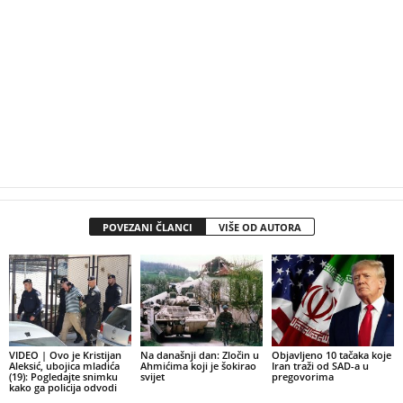
POVEZANI ČLANCI
VIŠE OD AUTORA
VIDEO | Ovo je Kristijan
Na današnji dan: Zločin u
Objavljeno 10 tačaka koje
Aleksić, ubojica mladića
Ahmićima koji je šokirao
Iran traži od SAD-a u
(19): Pogledajte snimku
svijet
pregovorima
kako ga policija odvodi