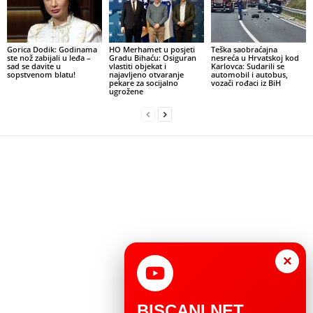
Gorica Dodik: Godinama
HO Merhamet u posjeti
Teška saobraćajna
ste nož zabijali u leđa –
Gradu Bihaću: Osiguran
nesreća u Hrvatskoj kod
sad se davite u
vlastiti objekat i
Karlovca: Sudarili se
sopstvenom blatu!
najavljeno otvaranje
automobil i autobus,
pekare za socijalno
vozači rođaci iz BiH
ugrožene
×
BISCANI.NET