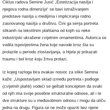
Ciklus radova Semine Jusić „Estetizacija nasilja i
njegova rodna dimenzija“ se bavi istraživanjem
predstave nasilja u medijima i impliciranja rodno
zasnovanog nasilja u društvu. Čini ga serija portreta
slikanih na tekstilnim plahtama od kojih su neke
industrijski ukrašene cvijetnim ornamentima. Autorica se
vodila ispovijestima žena koje navode kroz šta su
prolazile u periodu zlostavljanja, a htjela je prikazati
traumu i bol kroz koju žrtva prolazi.
Iz kojeg razloga bira ovakav nosioc za slike Semina
kaže: „Uspostavljam sklad između portreta i podloge
(cvijetnih plahti) vodeći se geštalt konceptom da svaki
od njih ima svoje posebne strukturalne odnose, ali i te
dve strukture su u međusobnom odnosu i mogu da utiču
jedna na drugu. Figura se ne može opaziti bez njene