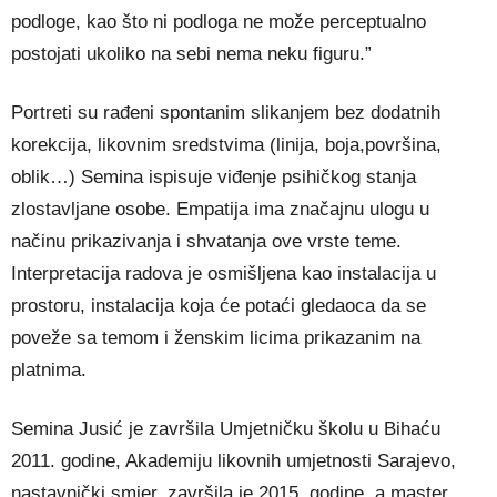
podloge, kao što ni podloga ne može perceptualno
postojati ukoliko na sebi nema neku figuru.”
Portreti su rađeni spontanim slikanjem bez dodatnih
korekcija, likovnim sredstvima (linija, boja,površina,
oblik…) Semina ispisuje viđenje psihičkog stanja
zlostavljane osobe. Empatija ima značajnu ulogu u
načinu prikazivanja i shvatanja ove vrste teme.
Interpretacija radova je osmišljena kao instalacija u
prostoru, instalacija koja će potaći gledaoca da se
poveže sa temom i ženskim licima prikazanim na
platnima.
Semina Jusić je završila Umjetničku školu u Bihaću
2011. godine, Akademiju likovnih umjetnosti Sarajevo,
nastavnički smjer, završila je 2015. godine, a master