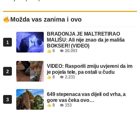
Možda vas zanima i ovo
BRADONJA JE MALTRETIRAO
MALIŠU: Ali nije znao da je mališa
1
BOKSER! (VIDEO)
8
👁 20.093
VIDEO: Rasporili zmiju uvjereni da im
2
je pojela tele, pa ostali u čudu
8
👁 2.231
649 stepenaca vas dijeli od vrha, a
3
gore vas čeka ovo…
8
👁 153