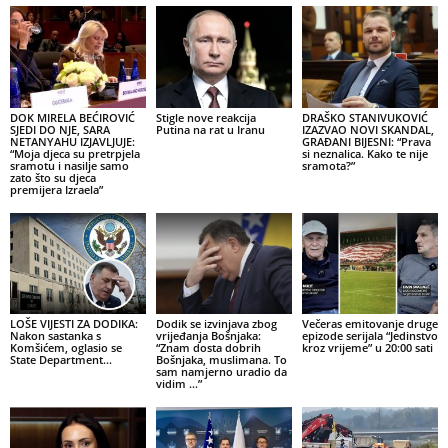
DOK MIRELA BEĆIROVIĆ
Stigle nove reakcija
DRAŠKO STANIVUKOVIĆ
SJEDI DO NJE, SARA
Putina na rat u Iranu
IZAZVAO NOVI SKANDAL,
NETANYAHU IZJAVLJUJE:
GRAĐANI BIJESNI: “Prava
“Moja djeca su pretrpjela
si neznalica. Kako te nije
sramotu i nasilje samo
sramota?”
zato što su djeca
premijera Izraela”
LOŠE VIJESTI ZA DODIKA:
Dodik se izvinjava zbog
Večeras emitovanje druge
Nakon sastanka s
vrijeđanja Bošnjaka:
epizode serijala “Jedinstvo
Komšićem, oglasio se
“Znam dosta dobrih
kroz vrijeme” u 20:00 sati
State Department…
Bošnjaka, muslimana. To
sam namjerno uradio da
vidim …”