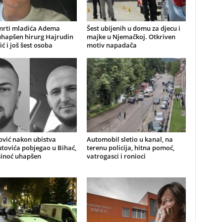
mrti mladića Adema
Šest ubijenih u domu za djecu i
uhapšen hirurg Hajrudin
majke u Njemačkoj. Otkriven
ić i još šest osoba
motiv napadača
ović nakon ubistva
Automobil sletio u kanal, na
ovića pobjegao u Bihać,
terenu policija, hitna pomoć,
sinoć uhapšen
vatrogasci i ronioci