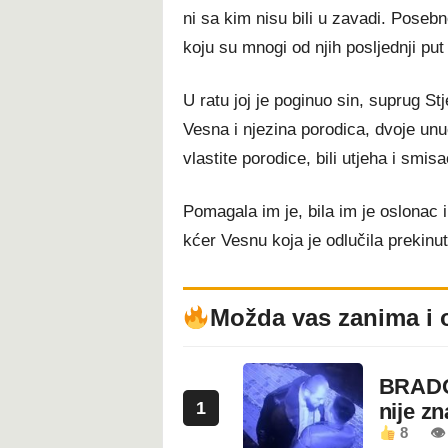
ni sa kim nisu bili u zavadi. Posebn
koju su mnogi od njih posljednji put 
U ratu joj je poginuo sin, suprug S
Vesna i njezina porodica, dvoje unu
vlastite porodice, bili utjeha i smisa
Pomagala im je, bila im je oslonac i
kćer Vesnu koja je odlučila prekinut
Možda vas zanima i 
BRADO
1
nije z
8
👁 