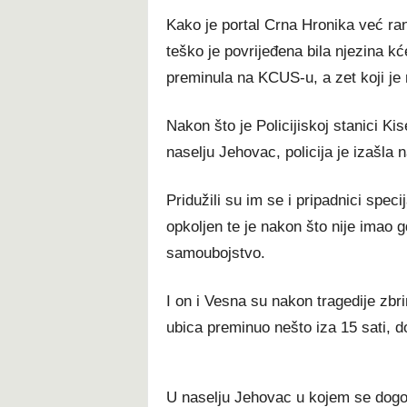
Kako je portal Crna Hronika već rani
teško je povrijeđena bila njezina kć
preminula na KCUS-u, a zet koji je 
Nakon što je Policijiskoj stanici Ki
naselju Jehovac, policija je izašla 
Pridužili su im se i pripadnici specija
opkoljen te je nakon što nije imao g
samoubojstvo.
I on i Vesna su nakon tragedije zbri
ubica preminuo nešto iza 15 sati, 
U naselju Jehovac u kojem se dogodi