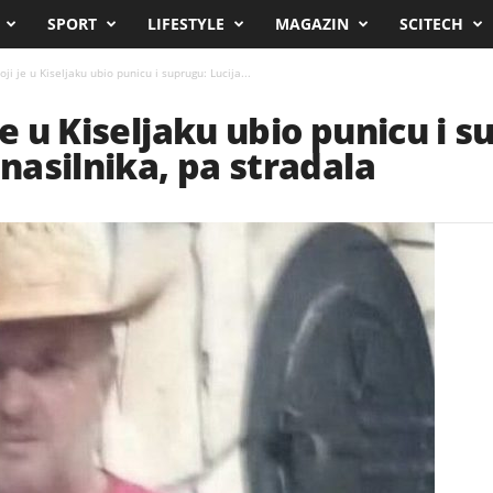
SPORT
LIFESTYLE
MAGAZIN
SCITECH
ji je u Kiseljaku ubio punicu i suprugu: Lucija...
je u Kiseljaku ubio punicu i s
 nasilnika, pa stradala