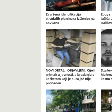
Završena identifikacija
Zbog s
stradalih planinara iz Zenice na
Jušića 
Kavkazu
Halilov
NOVI DETALJI OBJAVLJENI: Cijeli
Džafer
snimak u javnosti, a bradanja s
Mahmut
kačketom koji je puca još nije
kasno 
pronađen