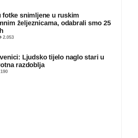
 fotke snimljene u ruskim
nim željeznicama, odabrali smo 25
ih
 2.053
enici: Ljudsko tijelo naglo stari u
votna razdoblja
 190