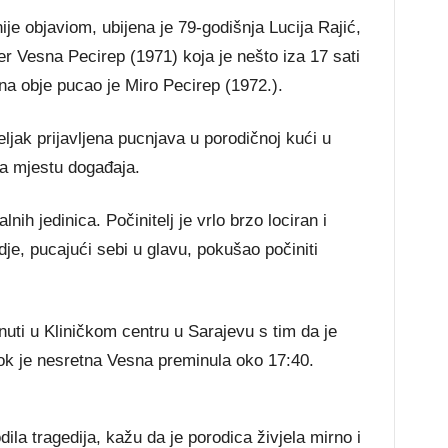
je objaviom, ubijena je 79-godišnja Lucija Rajić,
er Vesna Pecirep (1971) koja je nešto iza 17 sati
na obje pucao je Miro Pecirep (1972.).
seljak prijavljena pucnjava u porodičnoj kući u
na mjestu događaja.
lnih jedinica. Počinitelj je vrlo brzo lociran i
dje, pucajući sebi u glavu, pokušao počiniti
nuti u Kliničkom centru u Sarajevu s tim da je
dok je nesretna Vesna preminula oko 17:40.
la tragedija, kažu da je porodica živjela mirno i