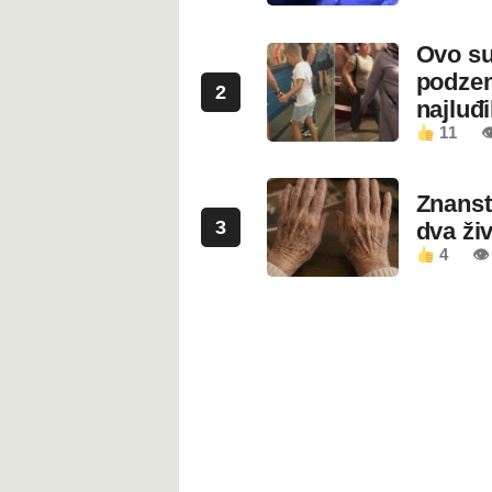
Ovo su
podzem
2
najluđ
11

Znanstv
3
dva ži
4
👁