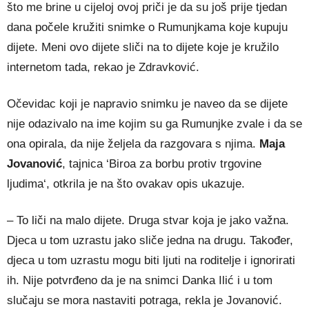
što me brine u cijeloj ovoj priči je da su još prije tjedan
dana počele kružiti snimke o Rumunjkama koje kupuju
dijete. Meni ovo dijete sliči na to dijete koje je kružilo
internetom tada, rekao je Zdravković.
Očevidac koji je napravio snimku je naveo da se dijete
nije odazivalo na ime kojim su ga Rumunjke zvale i da se
ona opirala, da nije željela da razgovara s njima.
Maja
Jovanović
, tajnica ‘Biroa za borbu protiv trgovine
ljudima‘, otkrila je na što ovakav opis ukazuje.
– To liči na malo dijete. Druga stvar koja je jako važna.
Djeca u tom uzrastu jako sliče jedna na drugu. Također,
djeca u tom uzrastu mogu biti ljuti na roditelje i ignorirati
ih. Nije potvrđeno da je na snimci Danka Ilić i u tom
slučaju se mora nastaviti potraga, rekla je Jovanović.