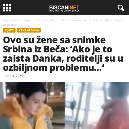
Naslovnica
Vijesti
Crna hronika
Ovo su žene sa snimke Srbina iz Beča: ‘Ako je
to zaista...
VIJESTI
CRNA HRONIKA
Ovo su žene sa snimke
Srbina iz Beča: ‘Ako je to
zaista Danka, roditelji su u
ozbiljnom problemu…‘
1 Aprila, 2024