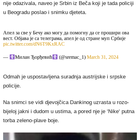
nije odazivala, naveo je Srbin iz Beča koji je tada policiji
u Beogradu poslao i snimku djeteta.
Апел за све у Бечу ако могу да помогну да се прошири ова
вест. Објава је са телеграма, апел је од стране муп Србије
pic.twitter.com/dN6T9KxRAC
—
Милан Ђорђевић
(@sremac_1)
March 31, 2024
Odmah je uspostavljena suradnja austrijske i srpske
policije.
Na snimci se vidi djevojčica Dankinog uzrasta u rozo-
bijeloj jakni i dudom u ustima, a pored nje je ‘Nike‘ putna
torba zeleno-plave boje.