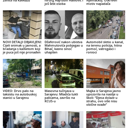
Zenice na Kavkazu
hirurg Hajrudin Halilović i
Njemačkoj. Otkriven
još šest osoba
motiv napadača
NOVI DETALJI OBJAVLJENI:
Džaferović nakon ubistva
Automobil sletio u kanal,
Cijeli snimak u javnosti, a
Mahmutovića pobjegao u
na terenu policija, hitna
bradanja s kačketom koji
Bihać, kasno sinoć
pomoć, vatrogasci i
je puca još nije pronađen
uhapšen
ronioci
VIDEO: Drvo palo na
Masovna tučnjava u
Majka iz Sarajeva javno
taksistu na autobuskoj
Sarajevu: Mladića tukli
upozorila na nasilje u
stanici u Sarajevu
palicama, završio na
školi: “Djeca dolaze u
KCUS-u
strahu, ovo više nisu
obične svađe”