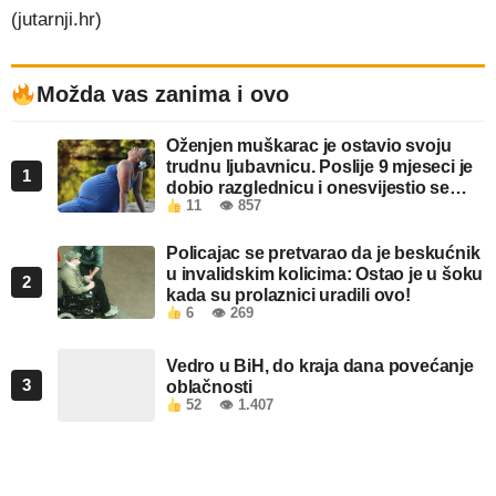
(jutarnji.hr)
Možda vas zanima i ovo
Oženjen muškarac je ostavio svoju
trudnu ljubavnicu. Poslije 9 mjeseci je
1
dobio razglednicu i onesvijestio se
11
👁 857
kada je pročitao šta piše!
Policajac se pretvarao da je beskućnik
u invalidskim kolicima: Ostao je u šoku
2
kada su prolaznici uradili ovo!
6
👁 269
Vedro u BiH, do kraja dana povećanje
3
oblačnosti
52
👁 1.407