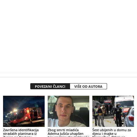
POVEZANI ČLANCI
VIŠE OD AUTORA
Završena identifikacija
Zbog smrti mladića
Šest ubijenih u domu za
stradalih planinara iz
Adema Jušića uhapšen
djecu i majke u