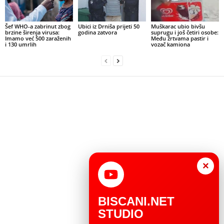
Šef WHO-a zabrinut zbog
Ubici iz Drniša prijeti 50
Muškarac ubio bivšu
brzine širenja virusa:
godina zatvora
suprugu i još četiri osobe:
Imamo već 500 zaraženih
Među žrtvama pastir i
i 130 umrlih
vozač kamiona
×
BISCANI.NET
STUDIO