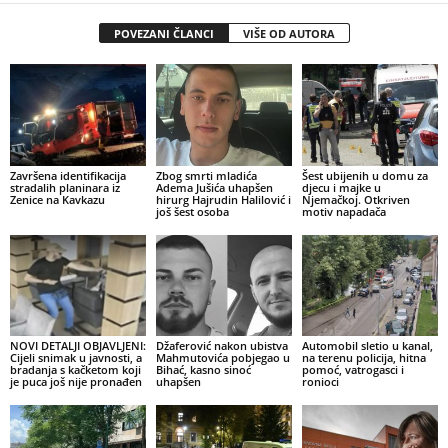
POVEZANI ČLANCI
VIŠE OD AUTORA
Završena identifikacija
Zbog smrti mladića
Šest ubijenih u domu za
stradalih planinara iz
Adema Jušića uhapšen
djecu i majke u
Zenice na Kavkazu
hirurg Hajrudin Halilović i
Njemačkoj. Otkriven
još šest osoba
motiv napadača
NOVI DETALJI OBJAVLJENI:
Džaferović nakon ubistva
Automobil sletio u kanal,
Cijeli snimak u javnosti, a
Mahmutovića pobjegao u
na terenu policija, hitna
bradanja s kačketom koji
Bihać, kasno sinoć
pomoć, vatrogasci i
je puca još nije pronađen
uhapšen
ronioci