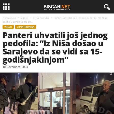
Naslovnica
Vijesti
Crna hronika
Panteri uhvatili još jednog pedofila: “Iz Niša
došao u Sarajevo da se...
VIJESTI
CRNA HRONIKA
Panteri uhvatili još jednog
pedofila: “Iz Niša došao u
Sarajevo da se vidi sa 15-
godišnjakinjom”
10 Novembra, 2024