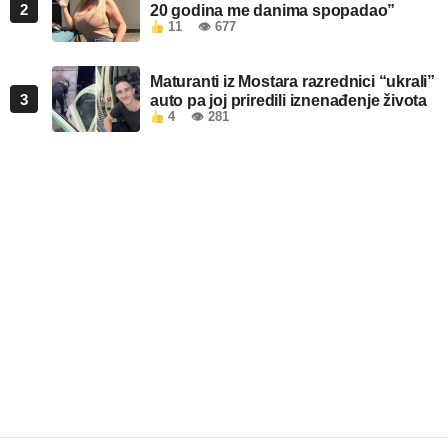
2
20 godina me danima spopadao”
11
👁 677
Maturanti iz Mostara razrednici “ukrali”
3
auto pa joj priredili iznenađenje života
4
👁 281