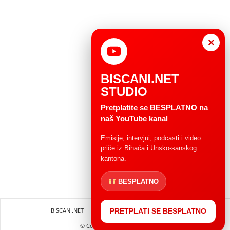
×
BISCANI.NET
STUDIO
Pretplatite se BESPLATNO na
naš YouTube kanal
Emisije, intervjui, podcasti i video
priče iz Bihaća i Unsko-sanskog
kantona.
BESPLATNO
BISCANI.NET
Impressum
Uvjeti korištenja
PRETPLATI SE BESPLATNO
© Copryright 2004 - 2025.