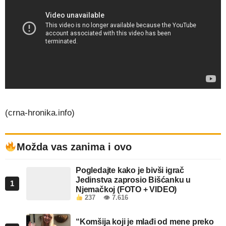
(crna-hronika.info)
Možda vas zanima i ovo
Pogledajte kako je bivši igrač
Jedinstva zaprosio Bišćanku u
1
Njemačkoj (FOTO + VIDEO)
237
👁 7.616
“Komšija koji je mlađi od mene preko