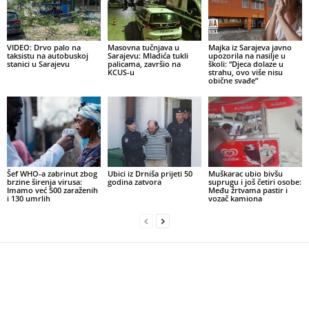
VIDEO: Drvo palo na
Masovna tučnjava u
Majka iz Sarajeva javno
taksistu na autobuskoj
Sarajevu: Mladića tukli
upozorila na nasilje u
stanici u Sarajevu
palicama, završio na
školi: “Djeca dolaze u
KCUS-u
strahu, ovo više nisu
obične svađe”
Šef WHO-a zabrinut zbog
Ubici iz Drniša prijeti 50
Muškarac ubio bivšu
brzine širenja virusa:
godina zatvora
suprugu i još četiri osobe:
Imamo već 500 zaraženih
Među žrtvama pastir i
i 130 umrlih
vozač kamiona