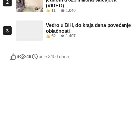
2
(VIDEO)
11
👁 1.040
Vedro u BiH, do kraja dana povećanje
3
oblačnosti
52
👁 1.407
8
46
prije 3400 dana