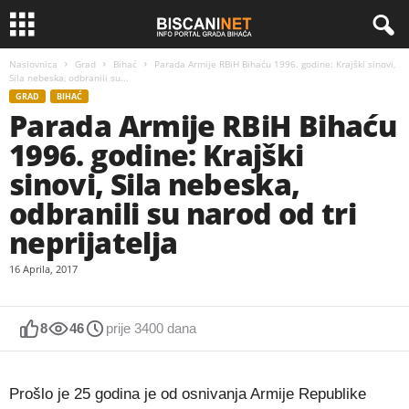
Naslovnica
Grad
Bihać
Parada Armije RBiH Bihaću 1996. godine: Krajški sinovi,
Sila nebeska, odbranili su...
GRAD
BIHAĆ
Parada Armije RBiH Bihaću
1996. godine: Krajški
sinovi, Sila nebeska,
odbranili su narod od tri
neprijatelja
16 Aprila, 2017
8
46
prije 3400 dana
Prošlo je 25 godina je od osnivanja Armije Republike