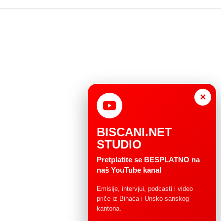
×
BISCANI.NET
STUDIO
Pretplatite se BESPLATNO na
naš YouTube kanal
Emisije, intervjui, podcasti i video
priče iz Bihaća i Unsko-sanskog
kantona.