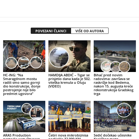
POVEZANI ČLANCI
VIŠE OD AUTORA
HC-ING: “Na
HAMDIJA ABDIĆ – Tigar se
Bihać pred novim
Smaragdnom mostu
prisjetio dana kada je 502.
radovima: završava se
radili smo samo gornji
viteška krenula u Oluju
raskrižje kod Bedema,
dio konstrukcije, donje
(VIDEO)
nakon 15. augusta kreće
postrojenje nije bilo
rekonstrukcija Gradskog
predmet ugovora”
trga
ARAS Production
Četiri nova mikrobiznisa
Sedić dočekao učesnike
nastavlja rast: Otvoren
podijelila 32.000 KM,
Krajiškog moto-