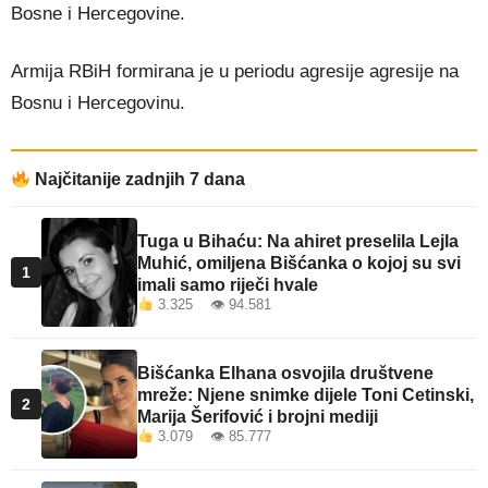
Bosne i Hercegovine.
Armija RBiH formirana je u periodu agresije agresije na
Bosnu i Hercegovinu.
Najčitanije zadnjih 7 dana
Tuga u Bihaću: Na ahiret preselila Lejla
Muhić, omiljena Bišćanka o kojoj su svi
1
imali samo riječi hvale
3.325 👁 94.581
Bišćanka Elhana osvojila društvene
mreže: Njene snimke dijele Toni Cetinski,
2
Marija Šerifović i brojni mediji
3.079 👁 85.777