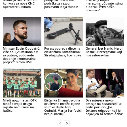
konkurs za nove CNC
podrška za razvoj
maratona: „Čuvate istinu
operatere u Bihaću
poslovnih ideja mladih
o borbi i žrtvi naših
branilaca“
Ministar Edvin Odobašić:
Porast povreda djece na
General Izet Nanić: Heroj
Više od 2,25 miliona KM
električnim romobilima:
Bosne i Hercegovine koji
za puteve, vodovode,
Stradaju glava, lice i ruke
nije zaboravljen
deponije i komunalne
projekte širom USK
Mladi nogometaši OFK
Bišćanka Elhana osvojila
Dva mjeseca nakon
Bihać osvojili drugo
društvene mreže: Njene
emisije na BiscaniNET-u:
mjesto na turniru na
snimke dijele Toni
Sedić poručio „Još
Izačiću
Cetinski, Marija Šerifović i
čekamo odgovor koji je
brojni mediji
najavljen za sedam dana“