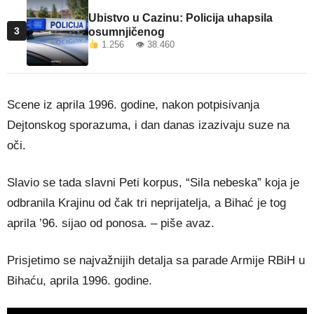
Ubistvo u Cazinu: Policija uhapsila
3
osumnjičenog
1.256 👁 38.460
Scene iz aprila 1996. godine, nakon potpisivanja
Dejtonskog sporazuma, i dan danas izazivaju suze na
oči.
Slavio se tada slavni Peti korpus, “Sila nebeska” koja je
odbranila Krajinu od čak tri neprijatelja, a Bihać je tog
aprila ’96. sijao od ponosa. – piše avaz.
Prisjetimo se najvažnijih detalja sa parade Armije RBiH u
Bihaću, aprila 1996. godine.