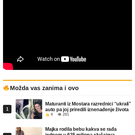
Možda vas zanima i ovo
Maturanti iz Mostara razrednici “ukrali”
1
auto pa joj priredili iznenađenje života
4
👁 281
Majka rodila bebu kakva se rađa
jednom u 625 miliona slučajeva