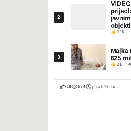
VIDEO:
prijed
2
javnim
objekt
125
Majka 
3
625 mi
11

16
574
prije 544 dana