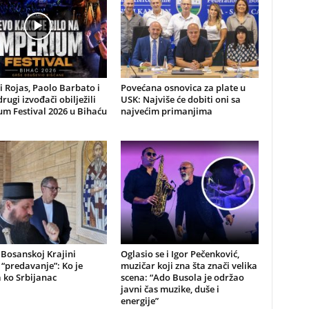
li Rojas, Paolo Barbato i
Povećana osnovica za plate u
drugi izvođači obilježili
USK: Najviše će dobiti oni sa
m Festival 2026 u Bihaću
najvećim primanjima
 Bosanskoj Krajini
Oglasio se i Igor Pečenković,
“predavanje”: Ko je
muzičar koji zna šta znači velika
a ko Srbijanac
scena: “Ado Busola je održao
javni čas muzike, duše i
energije”