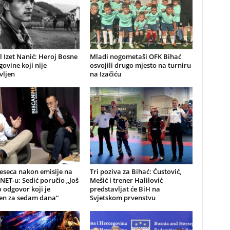
 Izet Nanić: Heroj Bosne
Mladi nogometaši OFK Bihać
govine koji nije
osvojili drugo mjesto na turniru
vljen
na Izačiću
eseca nakon emisije na
Tri poziva za Bihać: Ćustović,
NET-u: Sedić poručio „Još
Mešić i trener Halilović
odgovor koji je
predstavljat će BiH na
jen za sedam dana“
Svjetskom prvenstvu