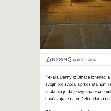
t
16
574
prije 544 dana
Pekara Danny iz Bihaća iznenadila 
svojih proizvoda, uprkos stalnom r
istaknula je da je svjesna ekonomsk
suočavaju te da ne želi dodatno opt