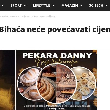
SPORT
LIFESTYLE
MAGAZIN
SCITECH
a neće povećavati cijene uprkos rastu troškova
Bihaća neće povećavati cije