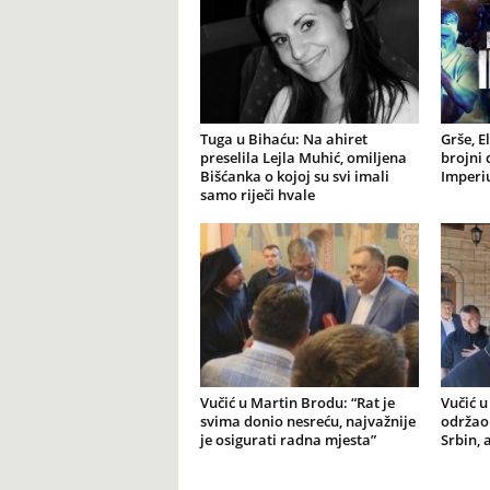
Tuga u Bihaću: Na ahiret
Grše, E
preselila Lejla Muhić, omiljena
brojni 
Bišćanka o kojoj su svi imali
Imperiu
samo riječi hvale
Vučić u Martin Brodu: “Rat je
Vučić u
svima donio nesreću, najvažnije
održao 
je osigurati radna mjesta”
Srbin, 