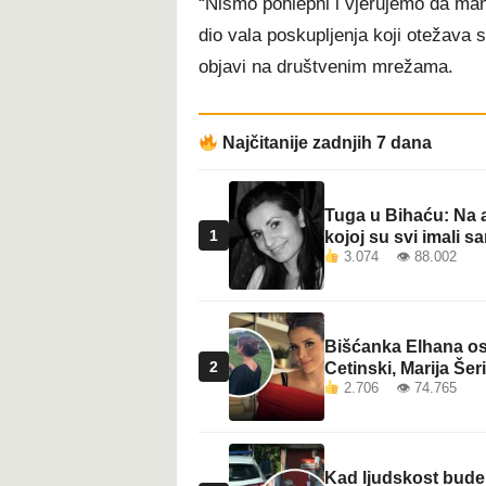
“Nismo pohlepni i vjerujemo da manj
dio vala poskupljenja koji otežava 
objavi na društvenim mrežama.
Najčitanije zadnjih 7 dana
Tuga u Bihaću: Na a
1
kojoj su svi imali sa
3.074 👁 88.002
Bišćanka Elhana osv
2
Cetinski, Marija Šeri
2.706 👁 74.765
Kad ljudskost bude 