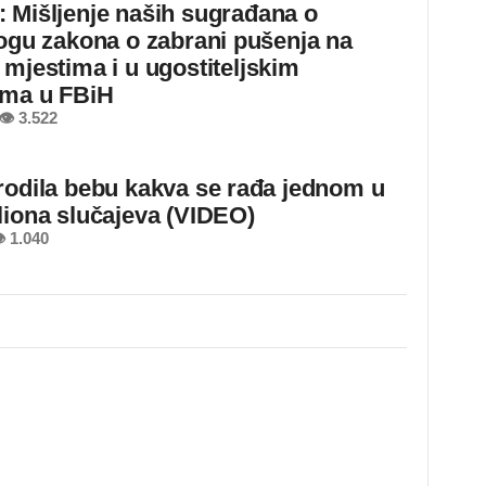
 Mišljenje naših sugrađana o
logu zakona o zabrani pušenja na
 mjestima i u ugostiteljskim
ima u FBiH
👁 3.522
rodila bebu kakva se rađa jednom u
liona slučajeva (VIDEO)
 1.040