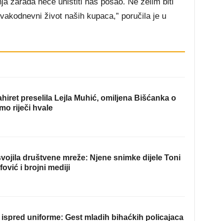
a zarada neće uništiti naš posao. Ne želim biti
svakodnevni život naših kupaca,” poručila je u
hiret preselila Lejla Muhić, omiljena Bišćanka o
mo riječi hvale
ojila društvene mreže: Njene snimke dijele Toni
fović i brojni mediji
ispred uniforme: Gest mladih bihaćkih policajaca