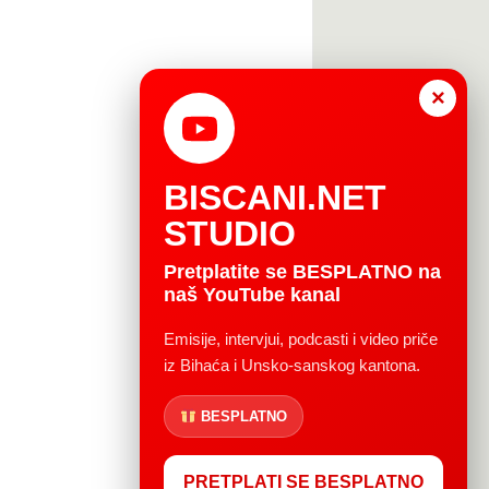
×
BISCANI.NET
STUDIO
Pretplatite se BESPLATNO na
naš YouTube kanal
Emisije, intervjui, podcasti i video priče
iz Bihaća i Unsko-sanskog kantona.
BESPLATNO
PRETPLATI SE BESPLATNO