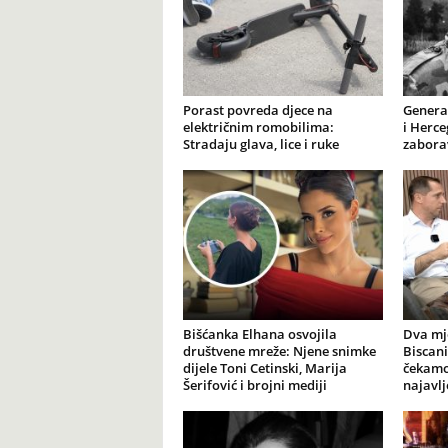
Porast povreda djece na
General
električnim romobilima:
i Herce
Stradaju glava, lice i ruke
zabora
Bišćanka Elhana osvojila
Dva mj
društvene mreže: Njene snimke
Biscani
dijele Toni Cetinski, Marija
čekamo 
Šerifović i brojni mediji
najavl