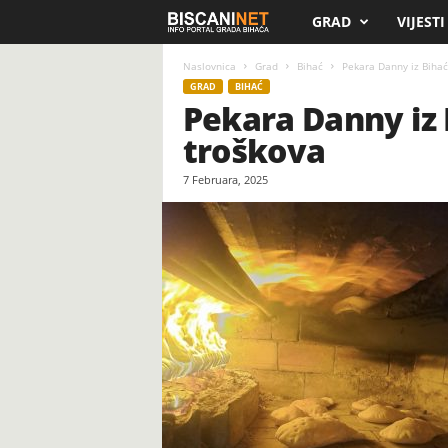
GRAD
VIJESTI
B
i
Naslovnica
Grad
Bihać
Pekara Danny iz Bihać
GRAD
BIHAĆ
Pekara Danny iz 
s
troškova
c
7 Februara, 2025
a
n
i
.
n
e