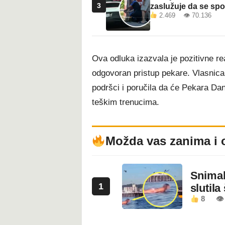
3
zaslužuje da se sp
2.469 👁 70.136
Ova odluka izazvala je pozitivne re
odgovoran pristup pekare. Vlasnica
podršci i poručila da će Pekara Danny
teškim trenucima.
Možda vas zanima i 
Snimala
1
slutila
8
👁