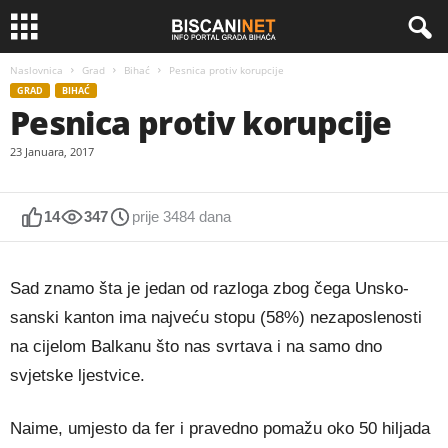
Naslovnica
Grad
Bihać
Pesnica protiv korupcije
GRAD
BIHAĆ
Pesnica protiv korupcije
23 Januara, 2017
14
347
prije 3484 dana
Sad znamo šta je jedan od razloga zbog čega Unsko-
sanski kanton ima najveću stopu (58%) nezaposlenosti
na cijelom Balkanu što nas svrtava i na samo dno
svjetske ljestvice.
Naime, umjesto da fer i pravedno pomažu oko 50 hiljada