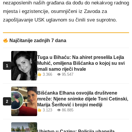
nezaposlenih naših građana da dođu do nekakvog radnog
mjesta i egzistencije, osumnjičeni iz Zavoda za
zapošljavanje USK uglavnom su činili sve suprotno.
Najčitanije zadnjih 7 dana
Tuga u Bihaću: Na ahiret preselila Lejla
Muhić, omiljena Bišćanka o kojoj su svi
1
imali samo riječi hvale
3.366 👁 95.547
Bišćanka Elhana osvojila društvene
mreže: Njene snimke dijele Toni Cetinski,
2
Marija Šerifović i brojni mediji
3.123 👁 86.885
Ubistvo u Cazinu: Policija uhapsila