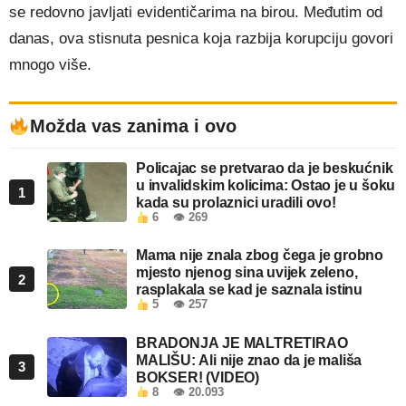
se redovno javljati evidentičarima na birou. Međutim od
danas, ova stisnuta pesnica koja razbija korupciju govori
mnogo više.
Možda vas zanima i ovo
Policajac se pretvarao da je beskućnik
u invalidskim kolicima: Ostao je u šoku
1
kada su prolaznici uradili ovo!
6
👁 269
Mama nije znala zbog čega je grobno
mjesto njenog sina uvijek zeleno,
2
rasplakala se kad je saznala istinu
5
👁 257
BRADONJA JE MALTRETIRAO
MALIŠU: Ali nije znao da je mališa
3
BOKSER! (VIDEO)
8
👁 20.093