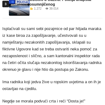
3
osumnjičenog
1.272 👁 39.014
Isplaćivali su sami sebi pozajmice od par hiljada maraka
iz kase biroa za zapošljavanje, učestvovali su u
namještanju nezakonitih zapošljavanja, sklapali su
fiktivne Ugovore kad se treba ostvariti neka pomoć za
nezaposlenost i slično, a sam kantonalni inspektor rada
na četiri očita slučaja nezakonitog iskorištavanja radnika
okrenuo je glavu i nije htio da postupa po Zakonu.
Ima radnika koji jedva žive u ropskim uvjetima a on ih je
ostavljao na cjedilu.
Negdje se morala podvući crta i reći “Dosta je!”