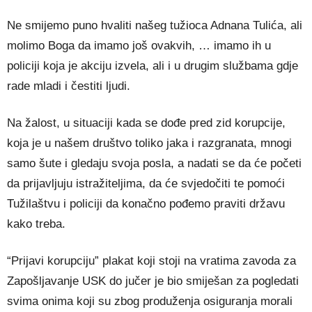
Ne smijemo puno hvaliti našeg tužioca Adnana Tulića, ali
molimo Boga da imamo još ovakvih, … imamo ih u
policiji koja je akciju izvela, ali i u drugim službama gdje
rade mladi i čestiti ljudi.
Na žalost, u situaciji kada se dođe pred zid korupcije,
koja je u našem društvo toliko jaka i razgranata, mnogi
samo šute i gledaju svoja posla, a nadati se da će početi
da prijavljuju istražiteljima, da će svjedočiti te pomoći
Tužilaštvu i policiji da konačno pođemo praviti državu
kako treba.
“Prijavi korupciju” plakat koji stoji na vratima zavoda za
Zapošljavanje USK do jučer je bio smiješan za pogledati
svima onima koji su zbog produženja osiguranja morali