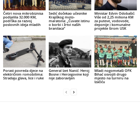
Četiri nova mikrobiznisa
Sedić dočekao učesnike
Ministar Edvin Odobašić:
podijelila 32.000 KM,
Krajiškog moto-
Više od 2,25 miliona KM
podrška za razvoj
maratona: „Čuvate istinu
za puteve, vodovode,
poslovnih ideja mladih
o borbi i žrtvi naših
deponije i komunalne
branilaca“
projekte širom USK
Porast povreda djece na
General Izet Nanić: Heroj
Mladi nogometaši OFK
električnim romobilima:
Bosne i Hercegovine koji
Bihać osvojili drugo
Stradaju glava, lice i ruke
nije zaboravljen
mjesto na turniru na
Izačiću