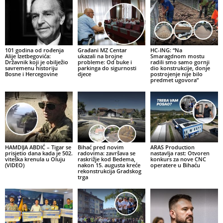
101 godina od rođenja
Građani MZ Centar
HC-ING: “Na
Alije Izetbegovića:
ukazali na brojne
Smaragdnom mostu
Državnik koji je obilježio
probleme: Od buke i
radili smo samo gornji
savremenu historiju
parkinga do sigurnosti
dio konstrukcije, donje
Bosne i Hercegovine
djece
postrojenje nije bilo
predmet ugovora”
HAMDIJA ABDIĆ – Tigar se
Bihać pred novim
ARAS Production
prisjetio dana kada je 502.
radovima: završava se
nastavlja rast: Otvoren
viteška krenula u Oluju
raskrižje kod Bedema,
konkurs za nove CNC
(VIDEO)
nakon 15. augusta kreće
operatere u Bihaću
rekonstrukcija Gradskog
trga