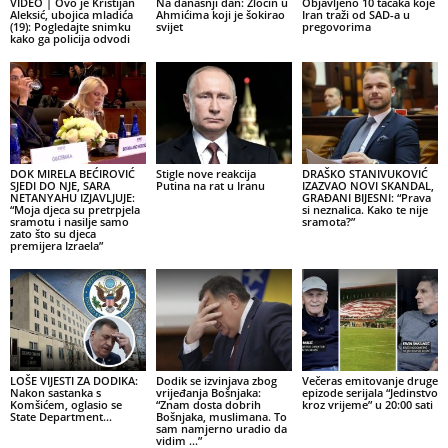
VIDEO | Ovo je Kristijan
Na današnji dan: Zločin u
Objavljeno 10 tačaka koje
Aleksić, ubojica mladića
Ahmićima koji je šokirao
Iran traži od SAD-a u
(19): Pogledajte snimku
svijet
pregovorima
kako ga policija odvodi
DOK MIRELA BEĆIROVIĆ
Stigle nove reakcija
DRAŠKO STANIVUKOVIĆ
SJEDI DO NJE, SARA
Putina na rat u Iranu
IZAZVAO NOVI SKANDAL,
NETANYAHU IZJAVLJUJE:
GRAĐANI BIJESNI: “Prava
“Moja djeca su pretrpjela
si neznalica. Kako te nije
sramotu i nasilje samo
sramota?”
zato što su djeca
premijera Izraela”
LOŠE VIJESTI ZA DODIKA:
Dodik se izvinjava zbog
Večeras emitovanje druge
Nakon sastanka s
vrijeđanja Bošnjaka:
epizode serijala “Jedinstvo
Komšićem, oglasio se
“Znam dosta dobrih
kroz vrijeme” u 20:00 sati
State Department…
Bošnjaka, muslimana. To
sam namjerno uradio da
vidim …”