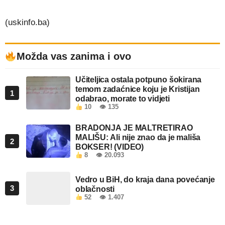
(uskinfo.ba)
Možda vas zanima i ovo
Učiteljica ostala potpuno šokirana
temom zadaćnice koju je Kristijan
1
odabrao, morate to vidjeti
10
👁 135
BRADONJA JE MALTRETIRAO
MALIŠU: Ali nije znao da je mališa
2
BOKSER! (VIDEO)
8
👁 20.093
Vedro u BiH, do kraja dana povećanje
3
oblačnosti
52
👁 1.407