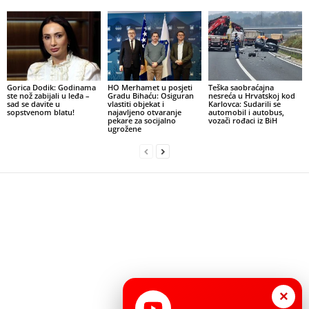
Gorica Dodik: Godinama
HO Merhamet u posjeti
Teška saobraćajna
ste nož zabijali u leđa –
Gradu Bihaću: Osiguran
nesreća u Hrvatskoj kod
sad se davite u
vlastiti objekat i
Karlovca: Sudarili se
sopstvenom blatu!
najavljeno otvaranje
automobil i autobus,
pekare za socijalno
vozači rođaci iz BiH
ugrožene
×