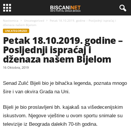
Naslovnica
Uncategorized
Petak 18.10.2019. godine – Posljednji ispraćaj i
dženaza našem Bijelom
UNCATEGORIZED
Petak 18.10.2019. godine –
Posljednji ispraćaj i
dženaza našem Bijelom
16 Oktobra, 2019
Senad Zulić Bijeli bio je bihaćka legenda, poznata mnogo
šire i van okvira Grada na Uni.
Bijeli je bio proslavljeni bh. kajakaš sa višedecenijskim
iskustvom. Njegove vještine u ovom sportu snimale su
televizije iz Beograda dalekih 70-tih godina.