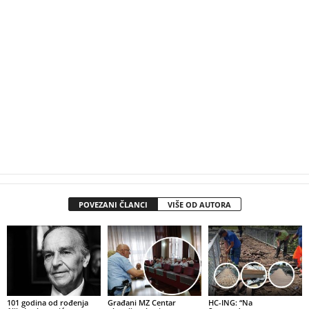
POVEZANI ČLANCI
VIŠE OD AUTORA
101 godina od rođenja
Građani MZ Centar
HC-ING: “Na