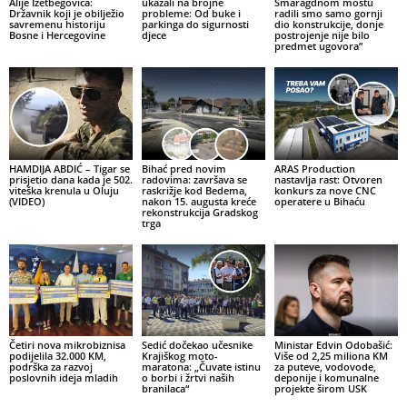
Alije Izetbegovića:
ukazali na brojne
Smaragdnom mostu
Državnik koji je obilježio
probleme: Od buke i
radili smo samo gornji
savremenu historiju
parkinga do sigurnosti
dio konstrukcije, donje
Bosne i Hercegovine
djece
postrojenje nije bilo
predmet ugovora”
HAMDIJA ABDIĆ – Tigar se
Bihać pred novim
ARAS Production
prisjetio dana kada je 502.
radovima: završava se
nastavlja rast: Otvoren
viteška krenula u Oluju
raskrižje kod Bedema,
konkurs za nove CNC
(VIDEO)
nakon 15. augusta kreće
operatere u Bihaću
rekonstrukcija Gradskog
trga
Četiri nova mikrobiznisa
Sedić dočekao učesnike
Ministar Edvin Odobašić:
podijelila 32.000 KM,
Krajiškog moto-
Više od 2,25 miliona KM
podrška za razvoj
maratona: „Čuvate istinu
za puteve, vodovode,
poslovnih ideja mladih
o borbi i žrtvi naših
deponije i komunalne
branilaca“
projekte širom USK