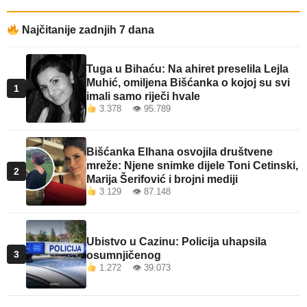
Najčitanije zadnjih 7 dana
Tuga u Bihaću: Na ahiret preselila Lejla
Muhić, omiljena Bišćanka o kojoj su svi
1
imali samo riječi hvale
3.378 👁 95.789
Bišćanka Elhana osvojila društvene
mreže: Njene snimke dijele Toni Cetinski,
2
Marija Šerifović i brojni mediji
3.129 👁 87.148
Ubistvo u Cazinu: Policija uhapsila
3
osumnjičenog
1.272 👁 39.073