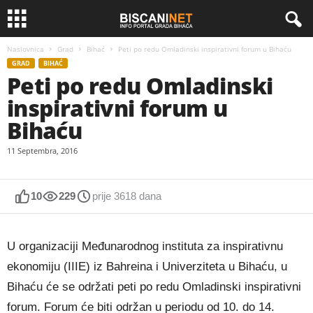
Naslovnica
Grad
Bihać
Peti po redu Omladinski inspirativni forum u Bihaću
GRAD
BIHAĆ
Peti po redu Omladinski
inspirativni forum u
Bihaću
11 Septembra, 2016
10
229
prije 3618 dana
U organizaciji Međunarodnog instituta za inspirativnu
ekonomiju (IIIE) iz Bahreina i Univerziteta u Bihaću, u
Bihaću će se održati peti po redu Omladinski inspirativni
forum. Forum će biti održan u periodu od 10. do 14.