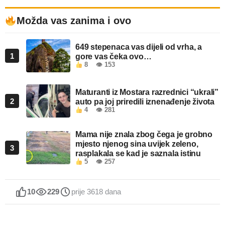
Možda vas zanima i ovo
649 stepenaca vas dijeli od vrha, a
1
gore vas čeka ovo…
8
👁 153
Maturanti iz Mostara razrednici “ukrali”
2
auto pa joj priredili iznenađenje života
4
👁 281
Mama nije znala zbog čega je grobno
mjesto njenog sina uvijek zeleno,
3
rasplakala se kad je saznala istinu
5
👁 257
10
229
prije 3618 dana