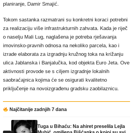
planiranje, Damir Smajić.
Tokom sastanka razmatrani su konkretni koraci potrebni
za realizaciju više infrastrukturnih zahvata. Kada je riječ
o naselju Mali Lug, naglašena je potreba rješavanja
imovinsko-pravnih odnosa na nekoliko parcela, kao i
izrade elaborata za izgradnju kružnog toka na križanju
ulica Jablanska i Banjalučka, kod objekta Euro Jeta. Ove
aktivnosti provode se s ciljem izgradnje lokalnih
saobraćajnica kojima će se osigurati kvalitetno
priključenje na novoizgrađenu gradsku zaobilaznicu.
Najčitanije zadnjih 7 dana
Tuga u Bihaću: Na ahiret preselila Lejla
Muhić, omiljena Bišćanka o kojoj su svi