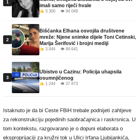
1
imali samo riječi hvale
3.300 👁 94.049
Bišćanka Elhana osvojila društvene
mreže: Njene snimke dijele Toni Cetinski,
2
Marija Šerifović i brojni mediji
3.044 👁 84.641
Ubistvo u Cazinu: Policija uhapsila
3
osumnjičenog
1.244 👁 37.873
Istaknuto je da bi Ceste FBiH trebale podnijeti zahtjeve
za rekonstrukciju pojedinih saobraćajnica i raskrsnica. U
tom kontekstu, razgovarano je o dopuni elaborata o
eksproprijaciji za kružni tok u Ulici Irfana Ljubijankića,