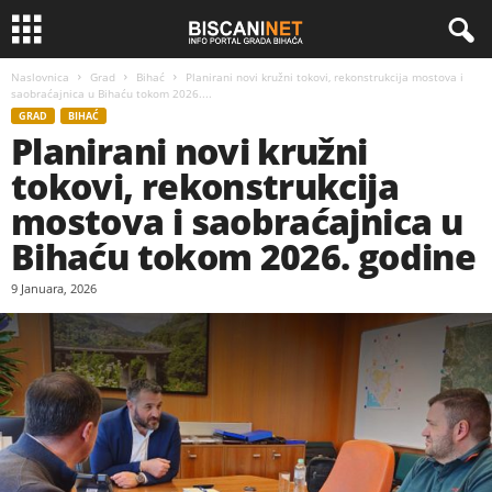
Naslovnica
Grad
Bihać
Planirani novi kružni tokovi, rekonstrukcija mostova i
saobraćajnica u Bihaću tokom 2026....
GRAD
BIHAĆ
Planirani novi kružni
tokovi, rekonstrukcija
mostova i saobraćajnica u
Bihaću tokom 2026. godine
9 Januara, 2026