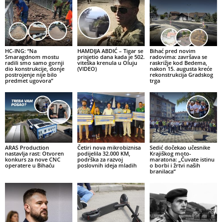
HC-ING: “Na
HAMDIJA ABDIĆ – Tigar se
Bihać pred novim
Smaragdnom mostu
prisjetio dana kada je 502.
radovima: završava se
radili smo samo gornji
viteška krenula u Oluju
raskrižje kod Bedema,
dio konstrukcije, donje
(VIDEO)
nakon 15. augusta kreće
postrojenje nije bilo
rekonstrukcija Gradskog
predmet ugovora”
trga
ARAS Production
Četiri nova mikrobiznisa
Sedić dočekao učesnike
nastavlja rast: Otvoren
podijelila 32.000 KM,
Krajiškog moto-
konkurs za nove CNC
podrška za razvoj
maratona: „Čuvate istinu
operatere u Bihaću
poslovnih ideja mladih
o borbi i žrtvi naših
branilaca“