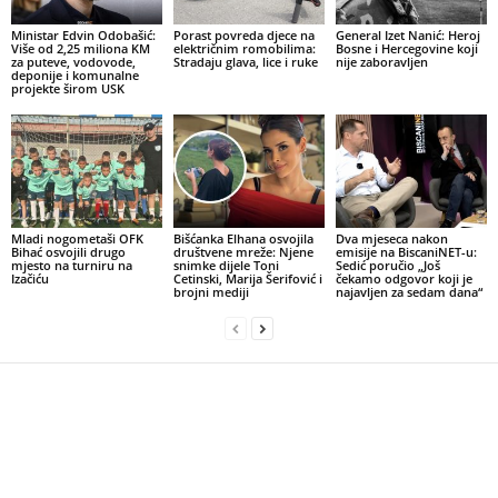
Ministar Edvin Odobašić:
Porast povreda djece na
General Izet Nanić: Heroj
Više od 2,25 miliona KM
električnim romobilima:
Bosne i Hercegovine koji
za puteve, vodovode,
Stradaju glava, lice i ruke
nije zaboravljen
deponije i komunalne
projekte širom USK
Mladi nogometaši OFK
Bišćanka Elhana osvojila
Dva mjeseca nakon
Bihać osvojili drugo
društvene mreže: Njene
emisije na BiscaniNET-u:
mjesto na turniru na
snimke dijele Toni
Sedić poručio „Još
Izačiću
Cetinski, Marija Šerifović i
čekamo odgovor koji je
brojni mediji
najavljen za sedam dana“