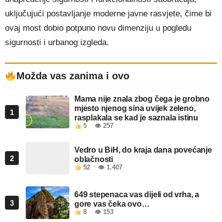
uključujući postavljanje moderne javne rasvjete, čime bi
ovaj most dobio potpuno novu dimenziju u pogledu
sigurnosti i urbanog izgleda.
Možda vas zanima i ovo
Mama nije znala zbog čega je grobno
mjesto njenog sina uvijek zeleno,
1
rasplakala se kad je saznala istinu
5
👁 257
Vedro u BiH, do kraja dana povećanje
2
oblačnosti
52
👁 1.407
649 stepenaca vas dijeli od vrha, a
3
gore vas čeka ovo…
8
👁 153