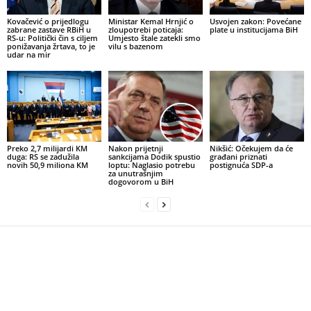
Kovačević o prijedlogu
Ministar Kemal Hrnjić o
Usvojen zakon: Povećane
zabrane zastave RBiH u
zloupotrebi poticaja:
plate u institucijama BiH
RS-u: Politički čin s ciljem
Umjesto štale zatekli smo
ponižavanja žrtava, to je
vilu s bazenom
udar na mir
Preko 2,7 milijardi KM
Nakon prijetnji
Nikšić: Očekujem da će
duga: RS se zadužila
sankcijama Dodik spustio
građani priznati
novih 50,9 miliona KM
loptu: Naglasio potrebu
postignuća SDP-a
za unutrašnjim
dogovorom u BiH