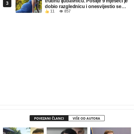
trudnu ljubavnicu. Poslije 9 mjeseci je
3
dobio razglednicu i onesvijestio se
11
👁 857
kada je pročitao šta piše!
POVEZANI ČLANCI
VIŠE OD AUTORA