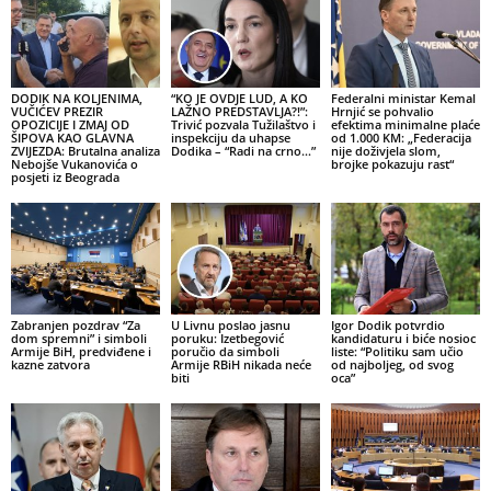
DODIK NA KOLJENIMA,
“KO JE OVDJE LUD, A KO
Federalni ministar Kemal
VUČIĆEV PREZIR
LAŽNO PREDSTAVLJA?!”:
Hrnjić se pohvalio
OPOZICIJE I ZMAJ OD
Trivić pozvala Tužilaštvo i
efektima minimalne plaće
ŠIPOVA KAO GLAVNA
inspekciju da uhapse
od 1.000 KM: „Federacija
ZVIJEZDA: Brutalna analiza
Dodika – “Radi na crno…”
nije doživjela slom,
Nebojše Vukanovića o
brojke pokazuju rast“
posjeti iz Beograda
Zabranjen pozdrav “Za
U Livnu poslao jasnu
Igor Dodik potvrdio
dom spremni” i simboli
poruku: Izetbegović
kandidaturu i biće nosioc
Armije BiH, predviđene i
poručio da simboli
liste: “Politiku sam učio
kazne zatvora
Armije RBiH nikada neće
od najboljeg, od svog
biti
oca”