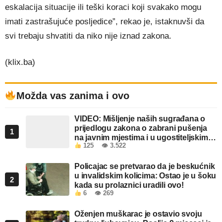
eskalacija situacije ili teški koraci koji svakako mogu
imati zastrašujuće posljedice”, rekao je, istaknuvši da
svi trebaju shvatiti da niko nije iznad zakona.
(klix.ba)
Možda vas zanima i ovo
VIDEO: Mišljenje naših sugrađana o
prijedlogu zakona o zabrani pušenja
1
na javnim mjestima i u ugostiteljskim
125
👁 3.522
objektima u FBiH
Policajac se pretvarao da je beskućnik
u invalidskim kolicima: Ostao je u šoku
2
kada su prolaznici uradili ovo!
6
👁 269
Oženjen muškarac je ostavio svoju