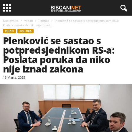
Naslovnica
Vijesti
Politika
Plenković se sastao s potpredsjednikom RS-a:
Poslata poruka da niko nije iznad...
VIJESTI
POLITIKA
Plenković se sastao s
potpredsjednikom RS-a:
Poslata poruka da niko
nije iznad zakona
13 Marta, 2025