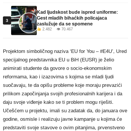
Kad ljudskost bude ispred uniforme:
Gest mladih bihaćkih policajaca
3
zaslužuje da se spomene
2.482 👁 70.467
Projektom simboličnog naziva ‘EU for You – #E4U’, Ured
specijalnog predstavnika EU u BiH (EUSR) je želio
animirati studente da govore o socio-ekonomskim
reformama, kao i izazovima s kojima se mladi ljudi
suočavaju, te da opišu probleme koje moraju prevazići
prilikom započinjanja svojih profesionalnih karijera i da
daju svoje viđenje kako se ti problem mogu riješiti.
Učešćem u projektu, imali su zadatak da, do januara ove
godine, osmisle i realizuju javne kampanje u kojima će
predstaviti svoje stavove o ovim pitanjima, prvenstveno