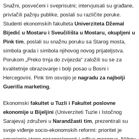
Snažni, posvećeni i sveprisutni; intervjuisali su građane,
privlačili pažnju publike, poslali su različite poruke.
Studenti ekonomskih fakulteta
Univerziteta Džemal
Bijedić u Mostaru i Sveučilišta u Mostaru, okupljeni u
Pink tim
, poslali su snažnu poruku sa Starog mosta,
simbola grada i simbola njihovog novog prijateljstva.
Porukom „Preko trnja do zvijezda“ založili su se za
kvalitetnije obrazovanje i bolji posao u Bosni i
Hercegovini. Pink tim osvojio je
nagradu za najbolji
Guerilla marketing.
Ekonomski
fakultet u Tuzli i Fakultet poslovne
ekonomije u Bijeljini
(Univerziteti Tuzle i Istočnog
Sarajeva) združeni u
Narandžasti tim
, prezentirali su
svoje viđenje socio-ekonomskih reformi: prioritet je