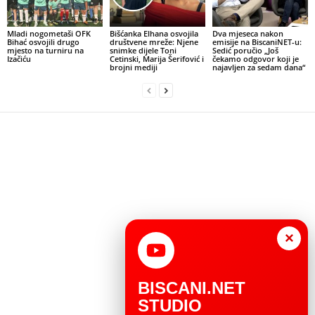
Mladi nogometaši OFK
Bišćanka Elhana osvojila
Dva mjeseca nakon
Bihać osvojili drugo
društvene mreže: Njene
emisije na BiscaniNET-u:
mjesto na turniru na
snimke dijele Toni
Sedić poručio „Još
Izačiću
Cetinski, Marija Šerifović i
čekamo odgovor koji je
brojni mediji
najavljen za sedam dana“
×
BISCANI.NET
STUDIO