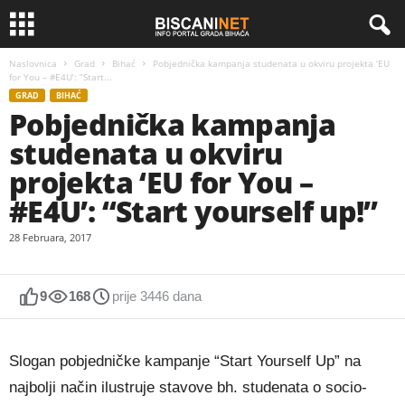
Naslovnica
Grad
Bihać
Pobjednička kampanja studenata u okviru projekta ‘EU
for You – #E4U’: “Start...
GRAD
BIHAĆ
Pobjednička kampanja
studenata u okviru
projekta ‘EU for You –
#E4U’: “Start yourself up!”
28 Februara, 2017
9
168
prije 3446 dana
Slogan pobjedničke kampanje “Start Yourself Up” na
najbolji način ilustruje stavove bh. studenata o socio-