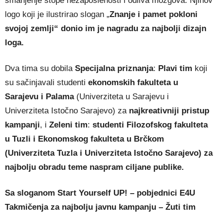
smanjenje stope nezaposlenosti i odliva mozgova. Njihov
logo koji je ilustrirao slogan „
Znanje i pamet pokloni
svojoj zemlji“ donio im je nagradu za najbolji dizajn
loga.
Dva tima su dobila
Specijalna priznanja
:
Plavi tim
koji
su sačinjavali studenti
ekonomskih fakulteta u
Sarajevu i Palama
(Univerziteta u Sarajevu i
Univerziteta Istočno Sarajevo) za
najkreativniji pristup
kampanji
, i
Zeleni tim
:
studenti Filozofskog fakulteta
u Tuzli i Ekonomskog fakulteta u Brčkom
(Univerziteta Tuzla i Univerziteta Istočno Sarajevo) za
najbolju obradu teme naspram ciljane publike.
Sa sloganom Start Yourself UP! – pobjednici E4U
Takmičenja za najbolju javnu kampanju – Žuti tim