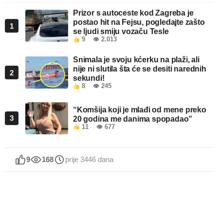
Prizor s autoceste kod Zagreba je
postao hit na Fejsu, pogledajte zašto
1
se ljudi smiju vozaču Tesle
9
👁 2.013
Snimala je svoju kćerku na plaži, ali
nije ni slutila šta će se desiti narednih
2
sekundi!
8
👁 245
“Komšija koji je mlađi od mene preko
3
20 godina me danima spopadao”
11
👁 677
9
168
prije 3446 dana