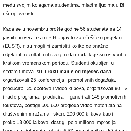
među svojim kolegama studentima, mladim ljudima u BiH
i široj javnosti.
Kada se u novembru prošle godine 56 studenata sa 14
javnih univerziteta u BiH prijavilo za učešće u projektu
(EUSR), nisu mogli ni zamisliti koliko će snažno
odjeknuti rezultati njihovog truda i rada koje su ostvarili u
kratkom vremenskom periodu. Studenti okupljeni u
sedam timova su u
roku manje od mjesec dana
organizovali 25 konferencija i promotivnih događaja,
producirali 25 spotova i video klipova, organizovali 80 TV
i radio programa, producirali i generirali 145 promotivnih
tekstova, postigli 500 600 pregleda video materijala na
društvenim mrežama i skoro 200 000 klikova kao i
preko 13 000 lajkova, dostigli pola miliona impresija
banera na internetu i plasirali 57 promotivnih sadržaja na