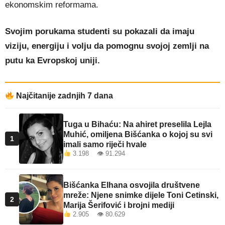
ekonomskim reformama.
Svojim porukama studenti su pokazali da imaju
viziju, energiju i volju da pomognu svojoj zemlji na
putu ka Evropskoj uniji.
Najčitanije zadnjih 7 dana
Tuga u Bihaću: Na ahiret preselila Lejla
Muhić, omiljena Bišćanka o kojoj su svi
1
imali samo riječi hvale
3.198 👁 91.294
Bišćanka Elhana osvojila društvene
mreže: Njene snimke dijele Toni Cetinski,
2
Marija Šerifović i brojni mediji
2.905 👁 80.629