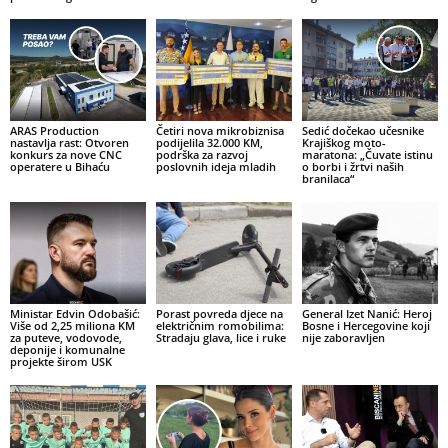
ARAS Production
Četiri nova mikrobiznisa
Sedić dočekao učesnike
nastavlja rast: Otvoren
podijelila 32.000 KM,
Krajiškog moto-
konkurs za nove CNC
podrška za razvoj
maratona: „Čuvate istinu
operatere u Bihaću
poslovnih ideja mladih
o borbi i žrtvi naših
branilaca“
Ministar Edvin Odobašić:
Porast povreda djece na
General Izet Nanić: Heroj
Više od 2,25 miliona KM
električnim romobilima:
Bosne i Hercegovine koji
za puteve, vodovode,
Stradaju glava, lice i ruke
nije zaboravljen
deponije i komunalne
projekte širom USK