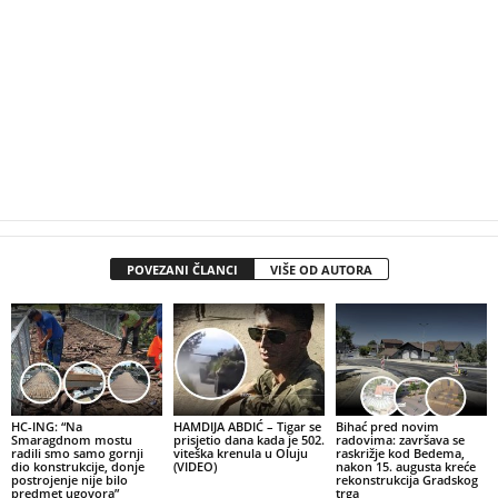
POVEZANI ČLANCI
VIŠE OD AUTORA
HC-ING: “Na
HAMDIJA ABDIĆ – Tigar se
Bihać pred novim
Smaragdnom mostu
prisjetio dana kada je 502.
radovima: završava se
radili smo samo gornji
viteška krenula u Oluju
raskrižje kod Bedema,
dio konstrukcije, donje
(VIDEO)
nakon 15. augusta kreće
postrojenje nije bilo
rekonstrukcija Gradskog
predmet ugovora”
trga