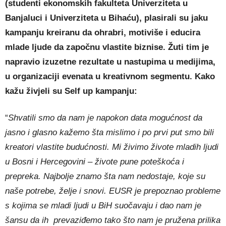
(studenti ekonomskih fakulteta Univerziteta u
Banjaluci i Univerziteta u Bihaću), plasirali su jaku
kampanju kreiranu da ohrabri, motiviše i educira
mlade ljude da započnu vlastite biznise.
Žuti tim je
napravio izuzetne rezultate u nastupima u medijima,
u organizaciji evenata u kreativnom segmentu. Kako
kažu živjeli su Self up kampanju:
“
Shvatili smo da nam je napokon data mogućnost da
jasno i glasno kažemo šta mislimo i po prvi put smo bili
kreatori vlastite budućnosti. Mi živimo živote mladih ljudi
u Bosni i Hercegovini – živote pune poteškoća i
prepreka. Najbolje znamo šta nam nedostaje, koje su
naše potrebe, želje i snovi. EUSR je prepoznao probleme
s kojima se mladi ljudi u BiH suočavaju i dao nam je
šansu da ih prevaziđemo tako što nam je pružena prilika