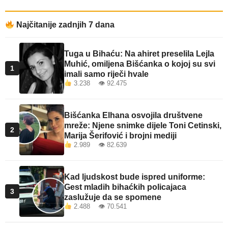
Najčitanije zadnjih 7 dana
Tuga u Bihaću: Na ahiret preselila Lejla
Muhić, omiljena Bišćanka o kojoj su svi
1
imali samo riječi hvale
3.238 👁 92.475
Bišćanka Elhana osvojila društvene
mreže: Njene snimke dijele Toni Cetinski,
2
Marija Šerifović i brojni mediji
2.989 👁 82.639
Kad ljudskost bude ispred uniforme:
Gest mladih bihaćkih policajaca
3
zaslužuje da se spomene
2.488 👁 70.541