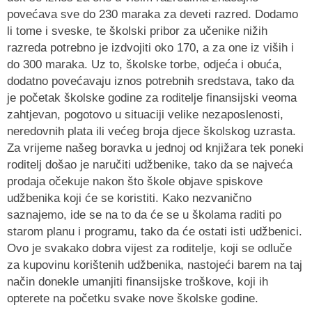
povećava sve do 230 maraka za deveti razred. Dodamo
li tome i sveske, te školski pribor za učenike nižih
razreda potrebno je izdvojiti oko 170, a za one iz viših i
do 300 maraka. Uz to, školske torbe, odjeća i obuća,
dodatno povećavaju iznos potrebnih sredstava, tako da
je početak školske godine za roditelje finansijski veoma
zahtjevan, pogotovo u situaciji velike nezaposlenosti,
neredovnih plata ili većeg broja djece školskog uzrasta.
Za vrijeme našeg boravka u jednoj od knjižara tek poneki
roditelj došao je naručiti udžbenike, tako da se najveća
prodaja očekuje nakon što škole objave spiskove
udžbenika koji će se koristiti. Kako nezvanično
saznajemo, ide se na to da će se u školama raditi po
starom planu i programu, tako da će ostati isti udžbenici.
Ovo je svakako dobra vijest za roditelje, koji se odluče
za kupovinu korištenih udžbenika, nastojeći barem na taj
način donekle umanjiti finansijske troškove, koji ih
opterete na početku svake nove školske godine.