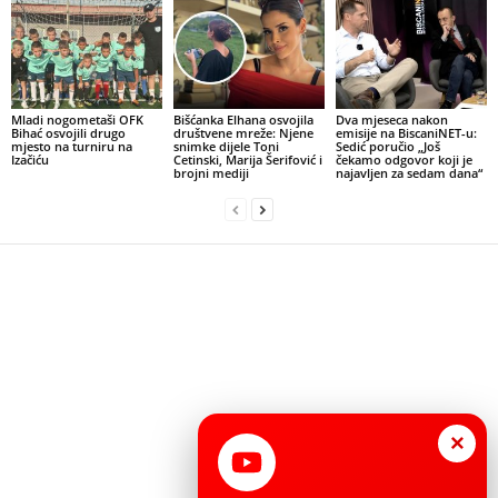
Mladi nogometaši OFK
Bišćanka Elhana osvojila
Dva mjeseca nakon
Bihać osvojili drugo
društvene mreže: Njene
emisije na BiscaniNET-u:
mjesto na turniru na
snimke dijele Toni
Sedić poručio „Još
Izačiću
Cetinski, Marija Šerifović i
čekamo odgovor koji je
brojni mediji
najavljen za sedam dana“
×