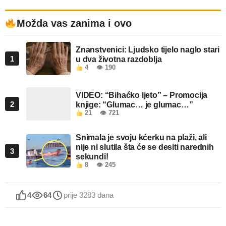
Možda vas zanima i ovo
Znanstvenici: Ljudsko tijelo naglo stari
1
u dva životna razdoblja
4
👁 190
VIDEO: “Bihaćko ljeto” – Promocija
2
knjige: “Glumac… je glumac…”
21
👁 721
Snimala je svoju kćerku na plaži, ali
nije ni slutila šta će se desiti narednih
3
sekundi!
8
👁 245
4
64
prije 3283 dana