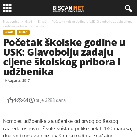
Naslovnica
Grad
Bihać
Početak školske godine u USK: Glavobolju zadaju cijene
školskog pribora i udžbenika
GRAD
BIHAĆ
Početak školske godine u
USK: Glavobolju zadaju
cijene školskog pribora i
udžbenika
10 Augusta, 2017
4
64
prije 3283 dana
Komplet udžbenika za učenike od prvog do šestog
razreda osnovne škole košta otprilike nekih 140 maraka,
dok se iznos za one u višim razredima značajno