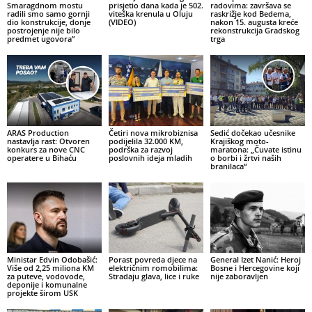
Smaragdnom mostu
prisjetio dana kada je 502.
radovima: završava se
radili smo samo gornji
viteška krenula u Oluju
raskrižje kod Bedema,
dio konstrukcije, donje
(VIDEO)
nakon 15. augusta kreće
postrojenje nije bilo
rekonstrukcija Gradskog
predmet ugovora”
trga
ARAS Production
Četiri nova mikrobiznisa
Sedić dočekao učesnike
nastavlja rast: Otvoren
podijelila 32.000 KM,
Krajiškog moto-
konkurs za nove CNC
podrška za razvoj
maratona: „Čuvate istinu
operatere u Bihaću
poslovnih ideja mladih
o borbi i žrtvi naših
branilaca“
Ministar Edvin Odobašić:
Porast povreda djece na
General Izet Nanić: Heroj
Više od 2,25 miliona KM
električnim romobilima:
Bosne i Hercegovine koji
za puteve, vodovode,
Stradaju glava, lice i ruke
nije zaboravljen
deponije i komunalne
projekte širom USK