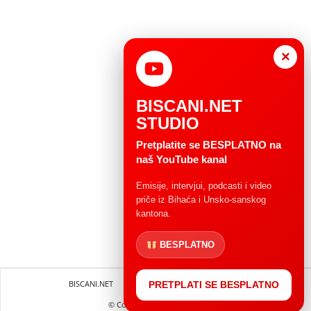
×
BISCANI.NET
STUDIO
Pretplatite se BESPLATNO na
naš YouTube kanal
Emisije, intervjui, podcasti i video
priče iz Bihaća i Unsko-sanskog
kantona.
BESPLATNO
BISCANI.NET
Impressum
Uvjeti korištenja
PRETPLATI SE BESPLATNO
© Copryright 2004 - 2025.