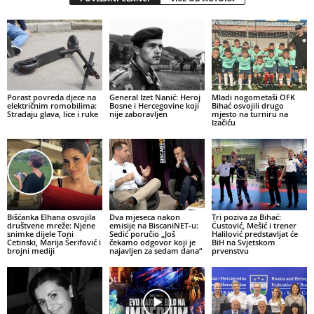
Porast povreda djece na
General Izet Nanić: Heroj
Mladi nogometaši OFK
električnim romobilima:
Bosne i Hercegovine koji
Bihać osvojili drugo
Stradaju glava, lice i ruke
nije zaboravljen
mjesto na turniru na
Izačiću
Bišćanka Elhana osvojila
Dva mjeseca nakon
Tri poziva za Bihać:
društvene mreže: Njene
emisije na BiscaniNET-u:
Ćustović, Mešić i trener
snimke dijele Toni
Sedić poručio „Još
Halilović predstavljat će
Cetinski, Marija Šerifović i
čekamo odgovor koji je
BiH na Svjetskom
brojni mediji
najavljen za sedam dana“
prvenstvu