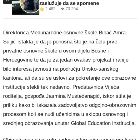
zaslužuje da se spomene
2.482 👁 70.294
Direktorica Međunarodne osnovne škole Bihać Amra
Suljić istakla je da je ponosna što je na čelu prve
privatne osnovne škole u ovom dijelu Bosne i
Hercegovine te da je za jedan ovakav projekat i ranije
bilo interesa javnosti na području Unsko-sanskog
kantona, ali da su se uslovi za pokretanje ove obrazovne
institucije stekli tek nedavno. Predstavnica Vijeća
roditelja, gospođa Jasmina Mustedanagić, iskoristila je
priliku kako bi iskazala zadovoljstvo odgojno-obrazovnim
procesom koji se nudi učenicima u sklopu osnovnog i
srednjeg obrazovanja unutar Global Education institucija.
Obje strane su izrazile zadovoljstvo ovim susretom kao i