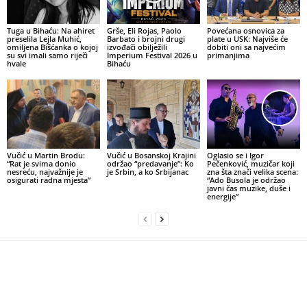
Tuga u Bihaću: Na ahiret
Grše, Eli Rojas, Paolo
Povećana osnovica za
preselila Lejla Muhić,
Barbato i brojni drugi
plate u USK: Najviše će
omiljena Bišćanka o kojoj
izvođači obilježili
dobiti oni sa najvećim
su svi imali samo riječi
Imperium Festival 2026 u
primanjima
hvale
Bihaću
Vučić u Martin Brodu:
Vučić u Bosanskoj Krajini
Oglasio se i Igor
“Rat je svima donio
održao “predavanje”: Ko
Pečenković, muzičar koji
nesreću, najvažnije je
je Srbin, a ko Srbijanac
zna šta znači velika scena:
osigurati radna mjesta”
“Ado Busola je održao
javni čas muzike, duše i
energije”