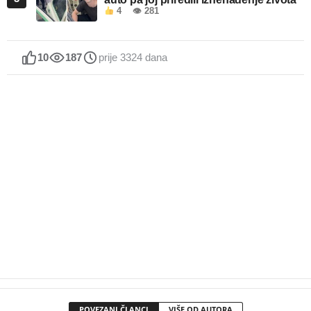
4
👁 281
10
187
prije 3324 dana
POVEZANI ČLANCI
VIŠE OD AUTORA