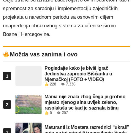
spremnost za saradnju i implementaciju zajedničkih
projekata u narednom periodu sa osnovnim ciljem
unapređenja obrazovnog sistema za učenike širom
Bosne i Hercegovine.
Možda vas zanima i ovo
Pogledajte kako je bivši igrač
Jedinstva zaprosio Bišćanku u
1
Njemačkoj (FOTO + VIDEO)
228
👁 7.336
Mama nije znala zbog čega je grobno
mjesto njenog sina uvijek zeleno,
2
rasplakala se kad je saznala istinu
5
👁 257
Maturanti iz Mostara razrednici “ukrali”
3
auto pa joj priredili iznenađenje života