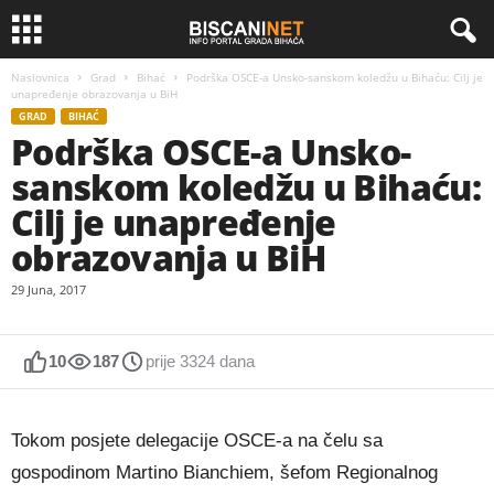
Naslovnica
Grad
Bihać
Podrška OSCE-a Unsko-sanskom koledžu u Bihaću: Cilj je
unapređenje obrazovanja u BiH
GRAD
BIHAĆ
Podrška OSCE-a Unsko-
sanskom koledžu u Bihaću:
Cilj je unapređenje
obrazovanja u BiH
29 Juna, 2017
10
187
prije 3324 dana
Tokom posjete delegacije OSCE-a na čelu sa
gospodinom Martino Bianchiem, šefom Regionalnog