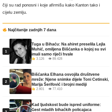
čiji su rad ponosni i koje afirmišu kako Kanton tako i
cijelu zemlju.
Najčitanije zadnjih 7 dana
Tuga u Bihaću: Na ahiret preselila Lejla
Muhić, omiljena Bišćanka o kojoj su svi
1
imali samo riječi hvale
3.126 👁 89.428
Bišćanka Elhana osvojila društvene
mreže: Njene snimke dijele Toni Cetinski,
2
Marija Šerifović i brojni mediji
2.801 👁 77.410
Kad ljudskost bude ispred uniforme:
Gest mladih bihaćkih policajaca
3