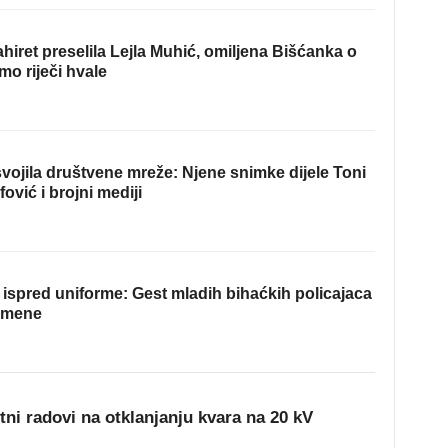
hiret preselila Lejla Muhić, omiljena Bišćanka o
mo riječi hvale
ojila društvene mreže: Njene snimke dijele Toni
fović i brojni mediji
ispred uniforme: Gest mladih bihaćkih policajaca
omene
ni radovi na otklanjanju kvara na 20 kV