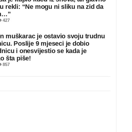
u rekli: “Ne mogu ni sliku na zid da
m…”
 427
n muškarac je ostavio svoju trudnu
icu. Poslije 9 mjeseci je dobio
nicu i onesvijestio se kada je
o šta piše!
 857