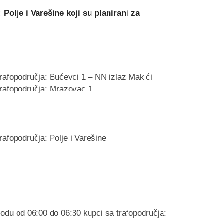
 Polje i Varešine koji su planirani za
trafopodručja: Bućevci 1 – NN izlaz Makići
trafopodručja: Mrazovac 1
rafopodručja: Polje i Varešine
riodu od 06:00 do 06:30 kupci sa trafopodručja: