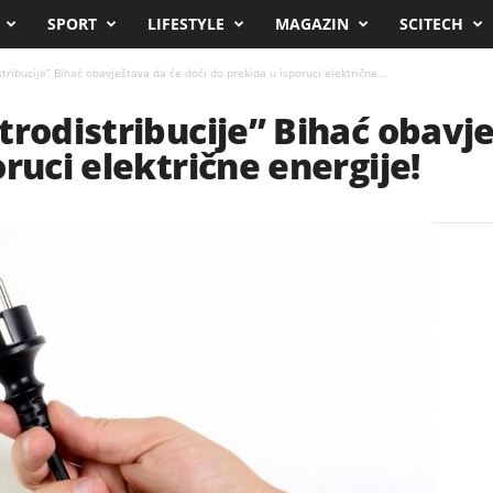
SPORT
LIFESTYLE
MAGAZIN
SCITECH
tribucije” Bihać obavještava da će doći do prekida u isporuci električne...
trodistribucije” Bihać obavje
ruci električne energije!