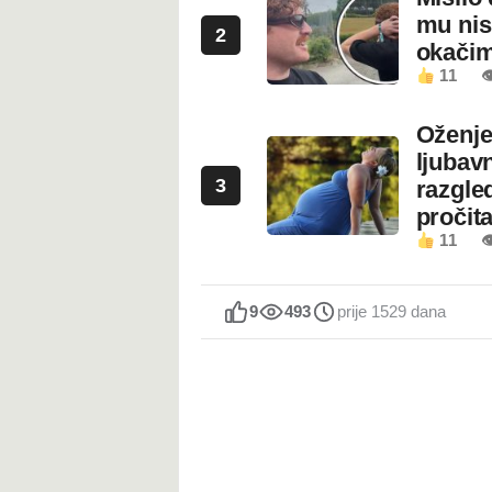
mu nis
2
okači
11

Oženje
ljubavn
3
razgled
pročita
11

9
493
prije 1529 dana