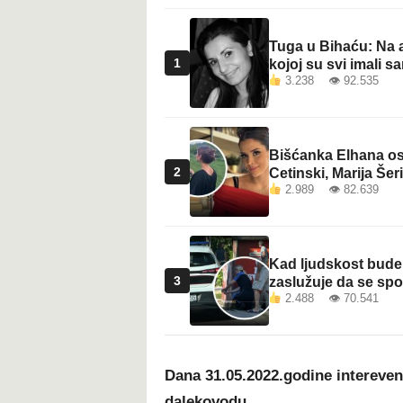
Tuga u Bihaću: Na a
1
kojoj su svi imali sa
3.238 👁 92.535
Bišćanka Elhana osv
2
Cetinski, Marija Šeri
2.989 👁 82.639
Kad ljudskost bude 
3
zaslužuje da se sp
2.488 👁 70.541
Dana 31.05.2022.godine interevent
dalekovodu