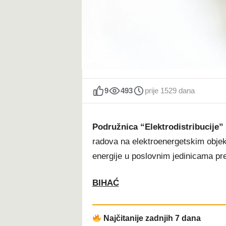
t
9
493
prije 1529 dana
Podružnica “Elektrodistribucije”
radova na elektroenergetskim objekt
energije u poslovnim jedinicama p
BIHAĆ
Najčitanije zadnjih 7 dana