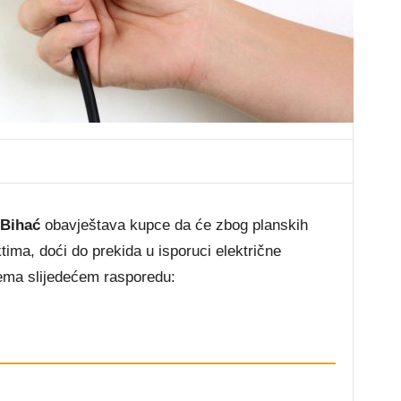
 Bihać
obavještava kupce da će zbog planskih
ima, doći do prekida u isporuci električne
rema slijedećem rasporedu: