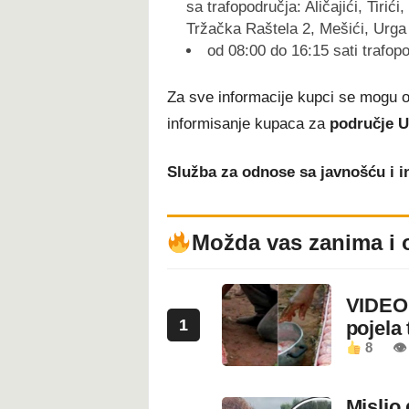
sa trafopodručja: Aličajići, Tirić
Tržačka Raštela 2, Mešići, Urga 1
od 08:00 do 16:15 sati trafopo
Za sve informacije kupci se mogu ob
informisanje kupaca za
područje U
Služba za odnose sa javnošću i 
Možda vas zanima i 
VIDEO:
1
pojela 
8
👁 
Mislio 