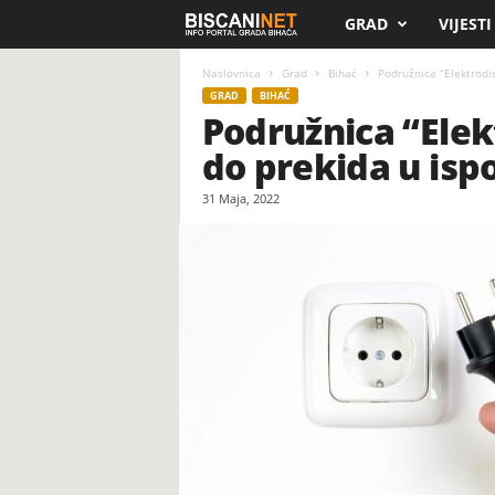
GRAD
VIJESTI
B
i
Naslovnica
Grad
Bihać
Podružnica “Elektrodis
GRAD
BIHAĆ
Podružnica “Elek
s
do prekida u ispo
c
31 Maja, 2022
a
n
i
.
n
e