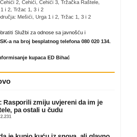
i, Ćehići 2, Cehići, Ćehići 3, Tržačka Raštele,
 i 2, Tržac 1, 3 i 2
dručja: Mešići, Urga 1 i 2, Tržac 1, 3 i 2
ratiti Službi za odnose sa javnošću i
SK-a na broj besplatnog telefona 080 020 134.
informisanje kupaca ED Bihać
ovo
 Rasporili zmiju uvjereni da im je
tele, pa ostali u čudu
2.231
da je kupio kuću iz snova, ali glavno