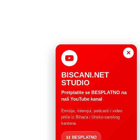
×
BISCANI.NET
STUDIO
Pretplatite se BESPLATNO na
naš YouTube kanal
Emisije, intervjui, podcasti i video
priče iz Bihaća i Unsko-sanskog
kantona.
BESPLATNO