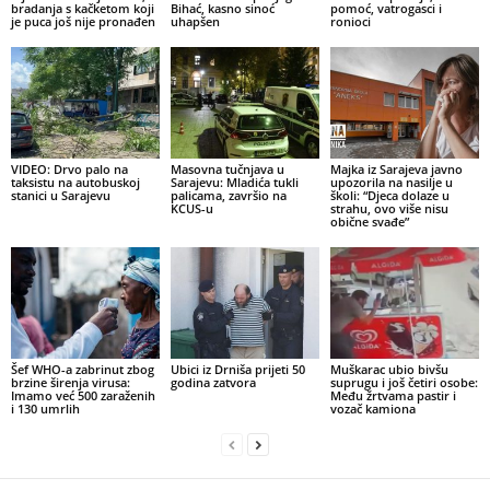
bradanja s kačketom koji
Bihać, kasno sinoć
pomoć, vatrogasci i
je puca još nije pronađen
uhapšen
ronioci
VIDEO: Drvo palo na
Masovna tučnjava u
Majka iz Sarajeva javno
taksistu na autobuskoj
Sarajevu: Mladića tukli
upozorila na nasilje u
stanici u Sarajevu
palicama, završio na
školi: “Djeca dolaze u
KCUS-u
strahu, ovo više nisu
obične svađe”
Šef WHO-a zabrinut zbog
Ubici iz Drniša prijeti 50
Muškarac ubio bivšu
brzine širenja virusa:
godina zatvora
suprugu i još četiri osobe:
Imamo već 500 zaraženih
Među žrtvama pastir i
i 130 umrlih
vozač kamiona