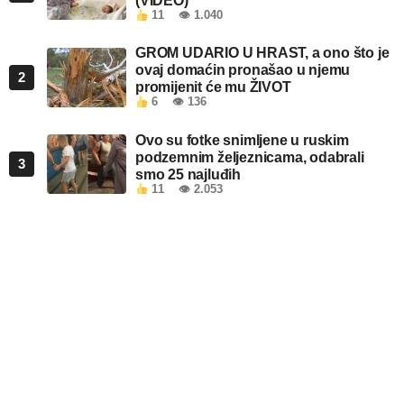
(VIDEO)
11
👁 1.040
GROM UDARIO U HRAST, a ono što je
ovaj domaćin pronašao u njemu
2
promijenit će mu ŽIVOT
6
👁 136
Ovo su fotke snimljene u ruskim
podzemnim željeznicama, odabrali
3
smo 25 najluđih
11
👁 2.053