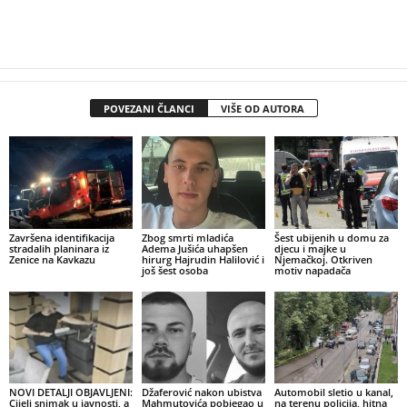
POVEZANI ČLANCI
VIŠE OD AUTORA
Završena identifikacija
Zbog smrti mladića
Šest ubijenih u domu za
stradalih planinara iz
Adema Jušića uhapšen
djecu i majke u
Zenice na Kavkazu
hirurg Hajrudin Halilović i
Njemačkoj. Otkriven
još šest osoba
motiv napadača
NOVI DETALJI OBJAVLJENI:
Džaferović nakon ubistva
Automobil sletio u kanal,
Cijeli snimak u javnosti, a
Mahmutovića pobjegao u
na terenu policija, hitna