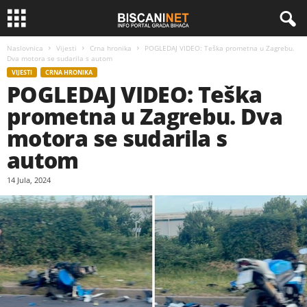
Naslovnica
Vijesti
Crna hronika
POGLEDAJ VIDEO: Teška prometna u Zagrebu.
Dva motora se sudarila s autom
VIJESTI
CRNA HRONIKA
POGLEDAJ VIDEO: Teška
prometna u Zagrebu. Dva
motora se sudarila s
autom
14 Jula, 2024