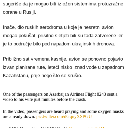
sugeriše da je mogao biti izložen sistemima protuzračne
obrane u Rusiji.
Inače, dio ruskih aerodroma u koje je nesretni avion
mogao pokušati prisilno sletjeti bili su tada zatvorene jer
je to područje bilo pod napadom ukrajinskih dronova.
Približno sat vremena kasnije, avion se ponovno pojavio
izvan planirane rute, leteći nisko iznad vode u zapadnom
Kazahstanu, prije nego što se srušio.
One of the passengers on Azerbaijan Airlines Flight 8243 sent a
video to his wife just minutes before the crash.
In the video, passengers are heard praying and some oxygen masks
are already down.
pic.twitter.com/dGqnyXSPGU