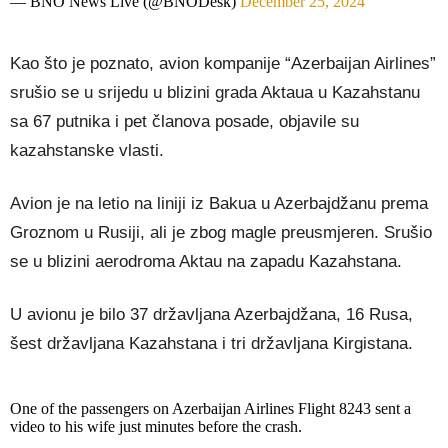
— BNO News Live (@BNODesk)
December 25, 2024
Kao što je poznato, avion kompanije “Azerbaijan Airlines”
srušio se u srijedu u blizini grada Aktaua u Kazahstanu
sa 67 putnika i pet članova posade, objavile su
kazahstanske vlasti.
Avion je na letio na liniji iz Bakua u Azerbajdžanu prema
Groznom u Rusiji, ali je zbog magle preusmjeren. Srušio
se u blizini aerodroma Aktau na zapadu Kazahstana.
U avionu je bilo 37 državljana Azerbajdžana, 16 Rusa,
šest državljana Kazahstana i tri državljana Kirgistana.
One of the passengers on Azerbaijan Airlines Flight 8243 sent a
video to his wife just minutes before the crash.