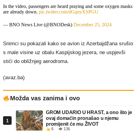
In the video, passengers are heard praying and some oxygen masks
are already down.
pic.twitter.com/dGqnyXSPGU
— BNO News Live (@BNODesk)
December 25, 2024
Snimci su pokazali kako se avion iz Azerbajdžana srušio
s male visine uz obalu Kaspijskog jezera, ne uspjevši
stići do obližnjeg aerodroma.
(avaz.ba)
Možda vas zanima i ovo
GROM UDARIO U HRAST, a ono što je
ovaj domaćin pronašao u njemu
1
promijenit će mu ŽIVOT
6
👁 136