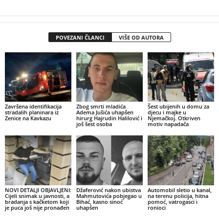
POVEZANI ČLANCI
VIŠE OD AUTORA
Završena identifikacija
Zbog smrti mladića
Šest ubijenih u domu za
stradalih planinara iz
Adema Jušića uhapšen
djecu i majke u
Zenice na Kavkazu
hirurg Hajrudin Halilović i
Njemačkoj. Otkriven
još šest osoba
motiv napadača
NOVI DETALJI OBJAVLJENI:
Džaferović nakon ubistva
Automobil sletio u kanal,
Cijeli snimak u javnosti, a
Mahmutovića pobjegao u
na terenu policija, hitna
bradanja s kačketom koji
Bihać, kasno sinoć
pomoć, vatrogasci i
je puca još nije pronađen
uhapšen
ronioci