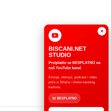
×
BISCANI.NET
STUDIO
Pretplatite se BESPLATNO na
naš YouTube kanal
Emisije, intervjui, podcasti i video
priče iz Bihaća i Unsko-sanskog
kantona.
BESPLATNO