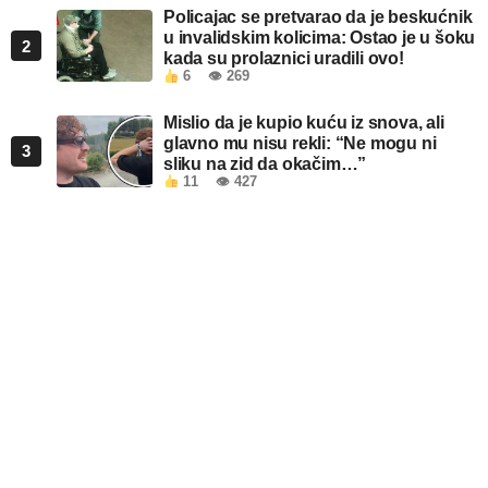
Policajac se pretvarao da je beskućnik
u invalidskim kolicima: Ostao je u šoku
2
kada su prolaznici uradili ovo!
6
👁 269
Mislio da je kupio kuću iz snova, ali
glavno mu nisu rekli: “Ne mogu ni
3
sliku na zid da okačim…”
11
👁 427