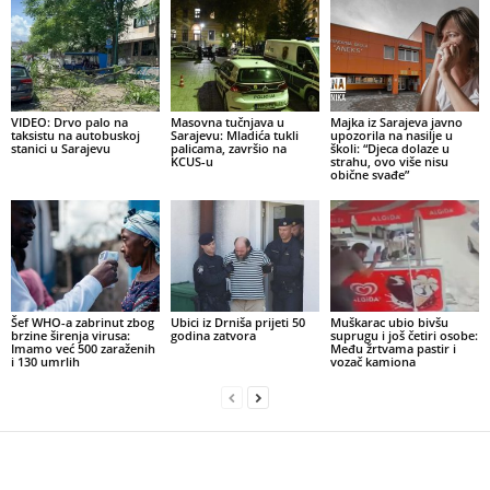
VIDEO: Drvo palo na
Masovna tučnjava u
Majka iz Sarajeva javno
taksistu na autobuskoj
Sarajevu: Mladića tukli
upozorila na nasilje u
stanici u Sarajevu
palicama, završio na
školi: “Djeca dolaze u
KCUS-u
strahu, ovo više nisu
obične svađe”
Šef WHO-a zabrinut zbog
Ubici iz Drniša prijeti 50
Muškarac ubio bivšu
brzine širenja virusa:
godina zatvora
suprugu i još četiri osobe:
Imamo već 500 zaraženih
Među žrtvama pastir i
i 130 umrlih
vozač kamiona