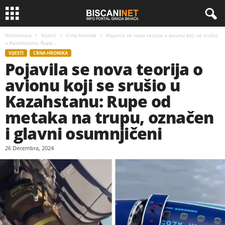
Naslovnica
Vijesti
Crna hronika
Pojavila se nova teorija o avionu koji se srušio
u Kazahstanu: Rupe...
VIJESTI
CRNA HRONIKA
Pojavila se nova teorija o
avionu koji se srušio u
Kazahstanu: Rupe od
metaka na trupu, označen
i glavni osumnjičeni
26 Decembra, 2024